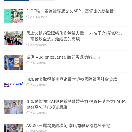
FLOC唯一基督徒專屬交友APP，基督徒的新福音
2021/03/29
天上父親的愛延續化作希望力量！ 六名子女捐贈家扶
「南投映全號」延續善的循環
2026/08/08
鎧應 AudienceSense 臉部辨識功能上市
2026/08/07
HDBank 取得越南歷來最大規模國際銀團社會貸款
2026/08/07
創智動能強化AI與經營雙軸競爭力 投資長受臺大EMBA
邀分享AI時代投資思維
2026/08/07
ASUSx三麗鷗耍酷聯萌 潮玩開學祭搶抱AI筆電！
2026/08/07