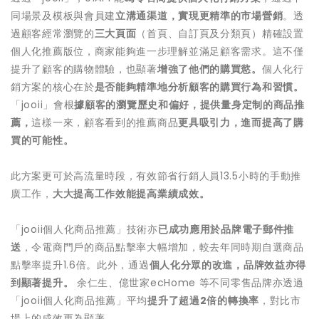
同場景及模板與會員建
立溝通渠道
，
實現更精準的市場營銷
。透
過顧客經常瀏覽的
三大頁面
（首頁、自訂頁及分類頁）精確設置
個人化推薦版位，商家能夠進一步理解並滿足顧客需求。這不僅
提升了顧客的購物體驗，也顯著
增強了他們的購買慾。
個人化行
銷方案的核心在於
是否能
夠
精準地分析顧客的購買行為和習慣。
「jooii」會根
據顧客的瀏覽歷史和偏好，提供量身定制的商品推
薦，
這樣一來，顧客看到的推薦商品
更具吸引力
，進而
提高了購
買的可能性。
此方案更可於高流量時段，有效節省行銷人員13.5小時的手動推
廣工作，
大大提高工作效能提高業績成效。
「jooii個人化商品推薦」技術亦
已成功應用於品牌電子郵件推
送
，令電商門戶的商品點擊率大幅增加，較去年同時期自選商品
點擊率提升1.6倍。此外，通過
個人化
分眾的改進，品牌效益亦得
到顯著提升。
余仁生、億世家ecHome 等不同零售品牌亦透過
「jooii個人化商品推薦」平均
提升了超過
2倍的轉換率
，對比市
場上的成效更為顯著。