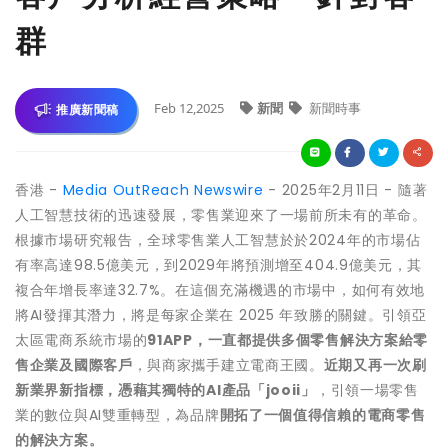
群
Feb 12,2025
新聞
新聞時事
推廣新聞稿
香港 -
Media OutReach Newswire
- 2025年2月11日 - 隨著
人工智慧技術的迅速發展，零售業迎來了一場前所未有的革命。
根據市場研究報告，全球零售業人工智慧於於2024年的市場佔
有率高達98.5億美元，到2029年將預測增至404.9億美元，其
複合年增長率達32.7%。在這個充滿機遇的市場中，如何有效地
將AI發揮其潛力，將是每家企業在 2025 年致勝的關鍵。引領亞
太區電商系統市場的
91APP，一直都提供多個零售解決方案給零
售企業及國際客戶
，與商家攜手建立電商王國。
近期又再一次刷
新業界新指標，憑藉其獨特的
AI產品「jooii」
，引領一場零售
業的數位與AI雙重轉型，為品牌
開拓了一個
值
得信賴的電商零售
的解決方案。