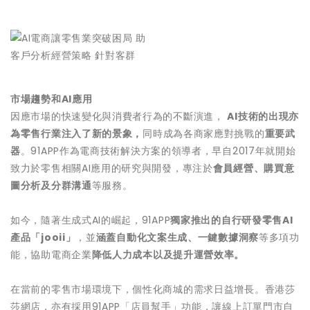
市場趨勢和
AI應用
因應市場的快速變化與消費者行為的不斷演進，
AI技術的出現亦
為零售行業注入了新的景象，
同時成為各商家應對挑戰的
重要武
器
。91APP作為電商技術解決方案的領導者，早自2017年就開始
致力於零售相關AI應用的研究與開發，專注於
會員經營、購買意
圖分析及分群溝通
等服務。
如今，隨著生成式AI的崛起，91APP
獨家推出的自行研發零售AI
產品「jooii」
，並
涵蓋自動化文案生成、一鍵數據洞察
等多項功
能，協助電商企業
降低人力成本以及提升運營效率。
在當前的零售市場環境下，個性化商城的需求日益增長。香港莎
莎網店，亦有採用91APP「店員幫手」功能，讓線上訂單門市自