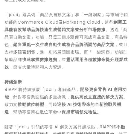
「jooii」還具備「商品頁自動文案」和「一鍵洞察」等市場行銷
功能的Commerce Cloud及Marketing Cloud，這些
創新工
具能有效幫助品牌快速生成營銷文案並分析市場數據
。透過「商
品頁自動文案」功能，只需三個步驟便可完成商品文案，商品特
色、
銷售重點一次生成自動生成符合品牌語調的商品文案
，並且
支持
多語言銷售
，進一步拓展國際市場。而「一鍵洞察」功能則
幫助品牌
快速掌握數據趨勢
，並
靈活運用各種數據來提升經營成
效
，節省大量時間和人力資源。
持續創新
91APP 將持續擴展「jooii」相關產品，
開發更多零售
AI 應用功
能
，針對零售業面臨的多重挑戰，
提供高效且直接的解決方案
。
致力於
推動數位轉型
，同時
迎接
AI 技術帶來的全新挑戰與機
遇
，幫助零售商在數位革命中
保持市場領先地位。
隨著「jooii」引領的零售 AI 解決方案日趨成熟，91APP將
不斷