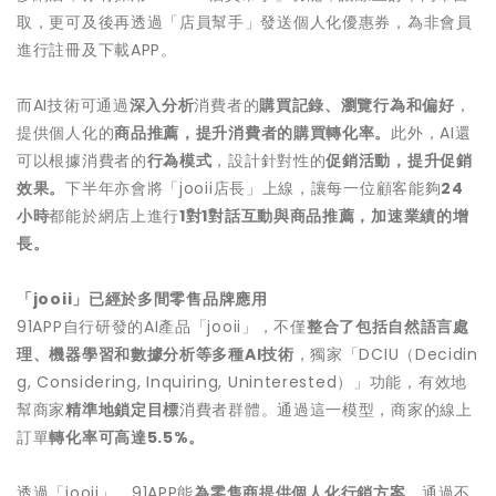
取，更可及後再透過「店員幫手」發送個人化優惠券，為非會員
進行註冊及下載APP。
而AI技術可通過
深入分析
消費者的
購買記錄、瀏覽行為和偏好
，
提供個人化的
商品推薦，提升消費者的購買轉化率。
此外，AI還
可以根據消費者的
行為模式
，設計針對性的
促銷活動，提升促銷
效果。
下半年亦會將「jooii店長」上線，讓每一位顧客能夠
24
小時
都能於網店上進行
1對1對話互動與商品推薦，加速業績的增
長。
「
jooii」已經於多間零售品牌應用
91APP自行研發的AI產品「jooii」，不僅
整合了包括自然語言處
理、機器學習和數據分析等多種
AI技術
，獨家「DCIU（Decidin
g, Considering, Inquiring, Uninterested）」功能，有效地
幫商家
精準地鎖定目標
消費者群體。通過這一模型，商家的線上
訂單
轉化率可高達
5.5%。
透過「jooii」，91APP能
為零售商提供個人化行銷方案
，通過不