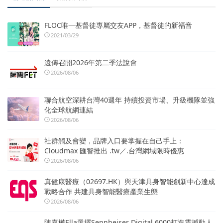
FLOC唯一基督徒專屬交友APP，基督徒的新福音
2021/03/29
遠傳召開2026年第二季法說會
2026/08/06
聯合航空深耕台灣40週年 持續投資市場、升級機隊並強
化全球航網連結
2026/08/06
社群觸及會變，品牌入口要掌握在自己手上：
Cloudmax 匯智推出 .tw／.台灣網域限時優惠
2026/08/06
真健康醫療（02697.HK）與天津具身智能創新中心達成
戰略合作 共建具身智能醫療產業生態
2026/08/06
陳嘉樺Ella選擇Sennheiser Digital 6000打造震撼動人