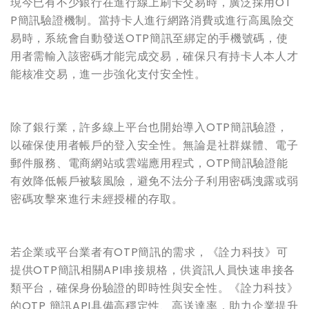
現今已有不少銀行在進行線上刷卡交易時，廣泛採用OT
P簡訊驗證機制。當持卡人進行網路消費或進行高風險交
易時，系統會自動發送OTP簡訊至綁定的手機號碼，使
用者需輸入該密碼才能完成交易，確保只有持卡人本人才
能核准交易，進一步強化支付安全性。
除了銀行業，許多線上平台也開始導入OTP簡訊驗證，
以確保使用者帳戶的登入安全性。無論是社群媒體、電子
郵件服務、電商網站或雲端應用程式，OTP簡訊驗證能
有效降低帳戶被駭風險，避免不法分子利用密碼洩露或弱
密碼攻擊來進行未經授權的存取。
若企業或平台業者有OTP簡訊的需求，《詮力科技》可
提供OTP簡訊相關API串接規格，供資訊人員快速串接各
類平台，確保身份驗證的即時性與安全性。《詮力科技》
的OTP 簡訊API具備高穩定性、高送達率，助力企業提升