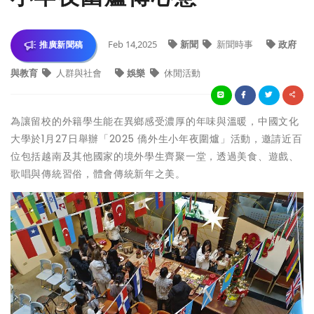
Feb 14,2025
新聞
新聞時事
政府
推廣新聞稿
與教育
人群與社會
娛樂
休閒活動
為讓留校的外籍學生能在異鄉感受濃厚的年味與溫暖，中國文化
大學於1月27日舉辦「2025 僑外生小年夜圍爐」活動，邀請近百
位包括越南及其他國家的境外學生齊聚一堂，透過美食、遊戲、
歌唱與傳統習俗，體會傳統新年之美。