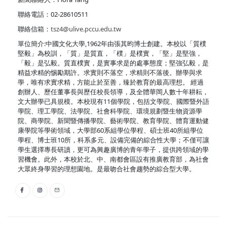
聯絡電話：02-28610511
聯絡信箱：
tsz4@ulive.pccu.edu.tw
單位簡介:中國文化大學,1962年由張其昀博士創建。本校以「質樸
堅毅」為校訓，「質」是質直，「樸」是樸實，「堅」是堅強，
「毅」是弘毅。質直樸實，是實事求是的處事態度；堅強弘毅，是
精益求精的惕勵期許。求實則不落空，求精則不落後。辦學與求
學，唯有求實求精，方能止於至善，臻於教育的最高理想。 經過
創辦人、歷任董事長與歷任校長領導，及全體華岡人數十年耕耘，
文大辦學已具規模。本校現有11個學院，包括文學院、國際暨外語
學院、理工學院、法學院、社會科學院、環境規劃暨生物資源學
院、商學院、新聞暨傳播學院、藝術學院、教育學院、體育運動健
康學院等學術領域，大學部60系組學位學程、碩士班40所組學位
學程、博士班10所，科系多元、設備完備的綜合性大學；不僅可讓
學生選擇專長研讀，更可為興趣廣博的青年學子，提供跨領域的學
習機會。此外，本校於北、中、南都會區設有推廣教育部，為社會
大眾終身學習的理想園地。是最吻合社會趨勢的綜合型大學。