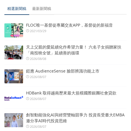
精選新聞稿
最新新聞稿
FLOC唯一基督徒專屬交友APP，基督徒的新福音
2021/03/29
天上父親的愛延續化作希望力量！ 六名子女捐贈家扶
「南投映全號」延續善的循環
2026/08/08
鎧應 AudienceSense 臉部辨識功能上市
2026/08/07
HDBank 取得越南歷來最大規模國際銀團社會貸款
2026/08/07
創智動能強化AI與經營雙軸競爭力 投資長受臺大EMBA
邀分享AI時代投資思維
2026/08/07