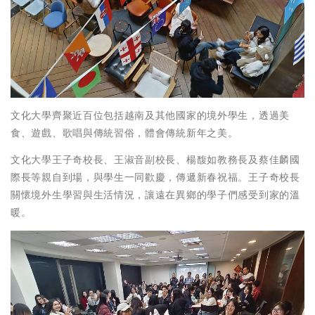
文化大學齊聚近百位包括越南及其他國家的境外學生，透過美
食、遊戲、歌唱與傳統習俗，體會傳統新年之美。
文化大學王子奇校長、王淑音副校長、楊馥如教務長及蔡佳麟國
際長等親自到場，與學生一同歡慶，傳遞新春祝福。王子奇校長
關懷境外生學習與生活情況，讓遠在異鄉的學子們感受到家的溫
暖。