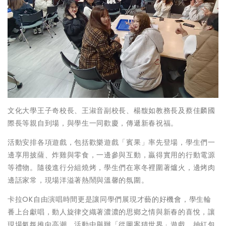
文化大學王子奇校長、王淑音副校長、楊馥如教務長及蔡佳麟國
際長等親自到場，與學生一同歡慶，傳遞新春祝福。
活動安排各項遊戲，包括歡樂遊戲「賓果」率先登場，學生們一
邊享用披薩、炸雞與零食，一邊參與互動，贏得實用的行動電源
等禮物。隨後進行分組燒烤，學生們在寒冬裡圍著爐火，邊烤肉
邊話家常，現場洋溢著熱鬧與溫馨的氛圍。
卡拉OK自由演唱時間更是讓同學們展現才藝的好機會，學生輪
番上台獻唱，動人旋律交織著濃濃的思鄉之情與新春的喜悅，讓
現場氣氛推向高潮。活動中舉辦「從圖案猜世界」遊戲，抽紅包