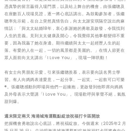
憑真摯的留言贏得入場門票，以及站上舞台的機會，由張繼聰及
在座數百人現場見證，逐一將心底話講出。為鼓勵參加者，張繼
聰率先示範，在台上突然真情告白，向太太謝安琪隔空說出肉麻
情話：「與太太結婚18年，衷心多謝她的勇敢及啟發，令我找到
人生的意義。見到太太健康及開心，令我覺得其他事都變得不重
要，因為我贏了她在身邊。期待繼續與太太一起經歷人生的起
落。有愛的人在一起，一切的風景都是美麗的。」在情人節更在
眾人面前向太太講出「I Love You」，現場一陣哄動！
有女士向男朋友示愛，引來張繼聰羨慕，表示要向該名男士學
習。有人向媽媽表達愛意，一起分享、一起笑、一起飲可口可樂
®。張繼聰感動到即場與他們一起擁抱，更啟發到他即席向媽媽
及外母表示大聲講「I Love You」。現場歡呼與掌聲不絕，氣氛
甜到爆。
週末限定兩天
海港城海運觀點
綻放祝福
打卡區
開放
把握機會勇敢說出心底話，將祝褔綻放。今個週末（2025年2 月
15 日至 16 日） 尖沙咀海港城海運觀點綻放祝福打卡區將會向公