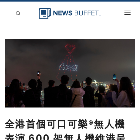
回到首頁
新聞稿分類
登入
刊登
全港首個可口可樂®無人機
表演 600 架無人機維港呈