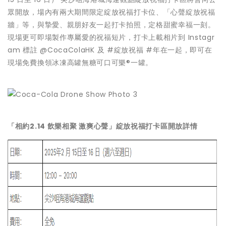
眾開放，場內有兩大期間限定綻放祝福打卡位、「心聲綻放祝福
牆」等，與摯愛、親朋好友一起打卡拍照，定格甜蜜幸福一刻。
現場更可即場製作專屬愛的祝福短片，打卡上載相片到 Instagr
am 標註 @CocaColaHK 及 #綻放祝福 #年在一起，即可在
現場免費換領冰凍高罐無糖可口可樂®一罐。
「相約
2.14
飲樂相聚
激爽心聲」
綻放祝福打
卡區開放詳情