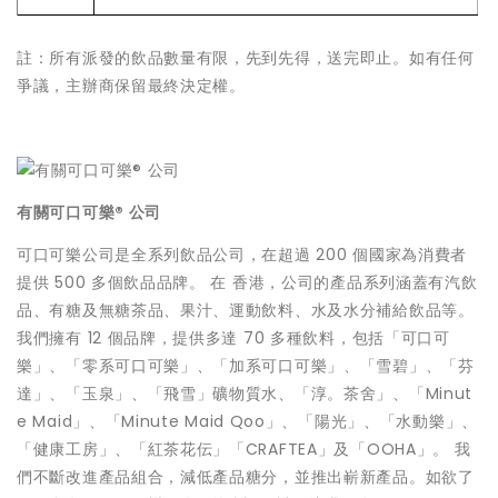
註：所有派發的飲品數量有限，先到先得，送完即止。如有任何
爭議，主辦商保留最終決定權。
有關可口可樂® 公司
可口可樂公司是全系列飲品公司，在超過 200 個國家為消費者
提供 500 多個飲品品牌。 在 香港，公司的產品系列涵蓋有汽飲
品、有糖及無糖茶品、果汁、運動飲料、水及水分補給飲品等。
我們擁有 12 個品牌，提供多達 70 多種飲料，包括「可口可
樂」、「零系可口可樂」、「加系可口可樂」、「雪碧」、「芬
達」、「玉泉」、「飛雪」礦物質水、「淳。茶舍」、「Minut
e Maid」、「Minute Maid Qoo」、「陽光」、「水動樂」、
「健康工房」、「紅茶花伝」「CRAFTEA」及「OOHA」。 我
們不斷改進產品組合，減低產品糖分，並推出嶄新產品。如欲了