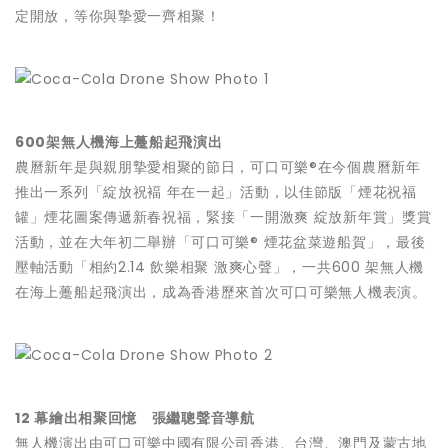
定開放，等你與摯愛一齊相聚！
600
架
無人機海上躉船起飛演出
農曆新年是與親朋摯愛相聚的節日，可口可樂®在今個農曆新年
推出一系列「綻放祝褔 年在一起」活動，以佳節版「煙花祝福
罐」煙花圖案傳遞新春祝福，緊接「一開激爽 綻放新年賞」獎賞
活動，並在大年初二舉辦「可口可樂® 煙花盆菜遊船賀」，最後
壓軸活動「相約2.14 飲樂相聚 激爽心聲」，一共600 架無人機
在海上躉船起飛演出，成為香港歷來首次可口可樂無人機表演。
12
幕繪出相聚回憶
張繼聰聲音導航
無人機演出由可口可樂中國有限公司香港、台灣、澳門及蒙古地