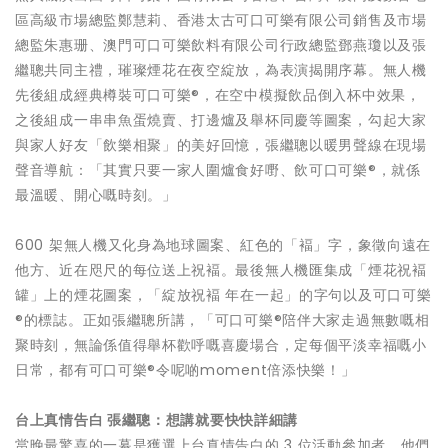
區高級市場總監鄭慧莉、香港太古可口可樂有限公司銷售及市場
總監朱惠珊、澳門可口可樂飲料有限公司行政總監鄧燕瓊以及張
繼聰共同主禮，璀璨煙花在夜空綻放，為表演揭開序幕。無人機
先後組成經典樽裝可口可樂®，在空中模擬飲品倒入杯中效果，
之後組成一串串魚蛋燒賣、打邊爐及舉杯同慶等圖案，勾起大家
與家人好友「飲樂相聚」的美好回憶，張繼聰以暖男聲線在現場
聲音導航：「其實只要一家人圍爐食好嘢、飲可口可樂®，就係
最溫暖、開心嘅時刻。」
600 架無人機又化身為地球圖案、紅色的「褔」字，象徵向遠在
他方、近在咫尺的每位送上祝褔。最後無人機匯集成「煙花祝褔
罐」上的煙花圖案，「綻放祝褔 年在一起」的字句以及可口可樂
®的標誌。正如張繼聰所講，「可口可樂®陪伴大家走過無數嘅相
聚時刻，無論係值得舉杯歡呼嘅喜慶場合，定每個平淡幸福嘅小
日常，都有可口可樂®令呢啲moment倍添快樂！」
台上真情告白
張繼聰：想講就要
快快詳細
講
當晚最驚喜的一幕是獲選上台真情告白的 3 位活動參加者，他們