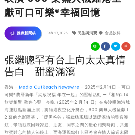
獻可口可樂®幸福回憶
Feb 17,2025
民生與消費
食品飲料
推廣新聞稿
張繼聰罕有台上向太太真情
告白 甜蜜滿瀉
香港 -
Media OutReach Newswire
- 2025年2月14日 -
可口
可樂®農曆新年「綻放祝褔 年在一起」的壓軸活動 —「相約2.14
飲樂相聚 激爽心聲」今晚（2025年2 月 14 日）在尖沙咀海港城
海運觀點圓滿上演，將維港夜空化身舞台，600 架無人機呈獻 1
2 幕的光影匯演，「暖男爸爸」張繼聰現場以溫暖深情的聲音導
航，帶領觀眾回味家庭、朋友、同事之間的暖心相聚時刻，共渡
甜蜜難忘的情人節晚上，而海運觀點打卡區將會在情人節週末限