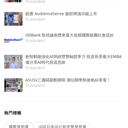
2026/08/08
鎧應 AudienceSense 臉部辨識功能上市
2026/08/07
HDBank 取得越南歷來最大規模國際銀團社會貸款
2026/08/07
創智動能強化AI與經營雙軸競爭力 投資長受臺大EMBA
邀分享AI時代投資思維
2026/08/07
ASUSx三麗鷗耍酷聯萌 潮玩開學祭搶抱AI筆電！
2026/08/07
熱門標籤
國際發明展
JDIE日本設計創意暨發明展