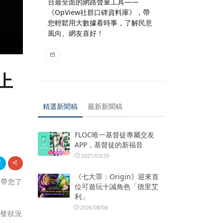
台最全面的網路聲量工具——
《OpView社群口碑資料庫》，帶
您輕鬆用大數據看時事，了解民意
風向、網友喜好！
上
精選新聞稿
最新新聞稿
FLOC唯一基督徒專屬交友
APP，基督徒的新福音
2021/03/29
《七大罪：Origin》迎來首
，帶您了
位可遊玩十誡角色「德里艾
利」
2026/08/06
突發狀況