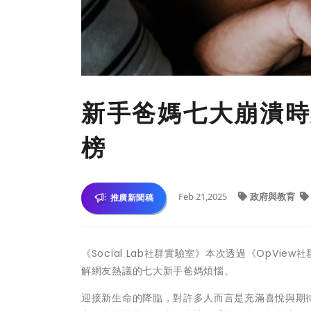
新手爸媽七大崩潰時
榜
Feb 21,2025
政府與教育
推廣新聞稿
《Social Lab社群實驗室》本次透過《OpV
解網友熱議的七大新手爸媽煩惱。
迎接新生命的降臨，對許多人而言是充滿喜悅與期