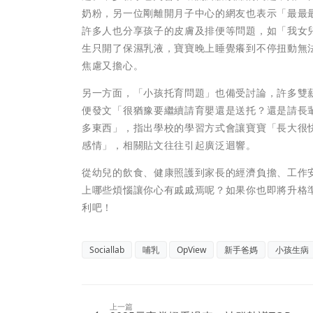
奶粉，另一位剛離開月子中心的網友也表示「最最
許多人也分享孩子的皮膚及排便等問題，如「我女
生只開了保濕乳液，寶寶晚上睡覺癢到不停扭動無
焦慮又擔心。
另一方面，「小孩托育問題」也備受討論，許多雙
便發文「很猶豫要繼續請育嬰還是送托？還是請長
多東西」，指出學校的學習方式會讓寶寶「長大很
感情」，相關貼文往往引起廣泛迴響。
從幼兒的飲食、健康照護到家長的經濟負擔、工作
上哪些煩惱讓你心有戚戚焉呢？如果你也即將升格
利吧！
Sociallab
哺乳
OpView
新手爸媽
小孩生病
上一篇