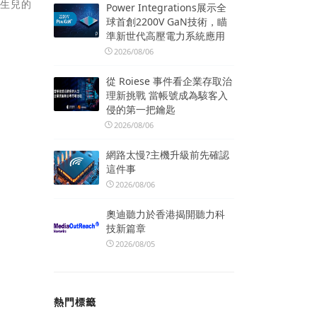
新生兒的
Power Integrations展示全
球首創2200V GaN技術，瞄
準新世代高壓電力系統應用
2026/08/06
從 Roiese 事件看企業存取治
理新挑戰 當帳號成為駭客入
侵的第一把鑰匙
2026/08/06
網路太慢?主機升級前先確認
這件事
2026/08/06
奧迪聽力於香港揭開聽力科
技新篇章
2026/08/05
熱門標籤