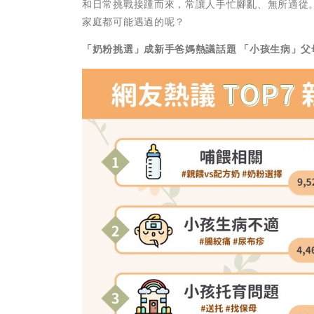
和日常挑戰接踵而來，常讓人手忙腳亂、無所適從
家庭都可能遇過的呢？
「奶粉挑選」成新手爸媽熱議話題 「小孩生病」父