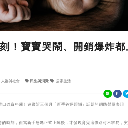
刻！寶寶哭鬧、開銷爆炸都
人群與社會
民生與消費
居家生活
iew社群口碑資料庫》追蹤近三個月「新手爸媽煩惱」話題的網路聲量表現
待的時刻，但當新手爸媽正式上陣後，才發現育兒這條路可不容易，