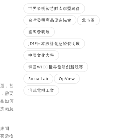
世界發明智慧財產聯盟總會
台灣發明商品促進協會
北市圖
國際發明展
JDIE日本設計創意暨發明展
中國文化大學
韓國WICO世界發明創新競賽
SocialLab
OpView
挑選，甚
汎武電機工業
奶，需要
請益如何
小孩願意
！
健康問
是否需換