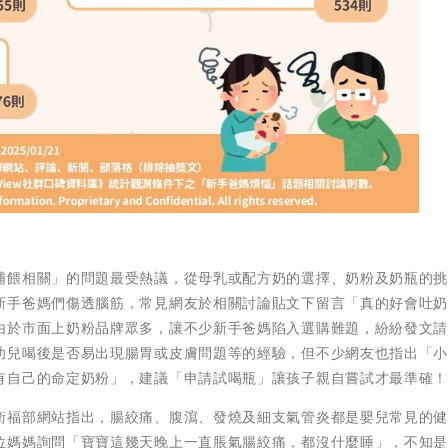
哺餵相關」的問題最受熱議，從母乳或配方奶的選擇、奶粉及奶瓶的
新手爸媽們傷透腦筋，常見網友於相關討論貼文下留言「真的好會吐
由於市面上奶粉品牌眾多，讓不少新手爸媽陷入選購難題，紛紛發文
幼兒喝後是否易出現腸胃或皮膚問題等的經驗，但不少網友也指出「
有自己的命定奶粉」，建議「申請試喝瓶」讓孩子親自嘗試才最準確
衛福部網站指出，腸絞痛、腹瀉、發燒及細支氣管炎都是嬰兒常見的
位媽媽詢問「寶寶這幾天晚上一直脹氣腸絞痛，都沒什麼睡」，不知