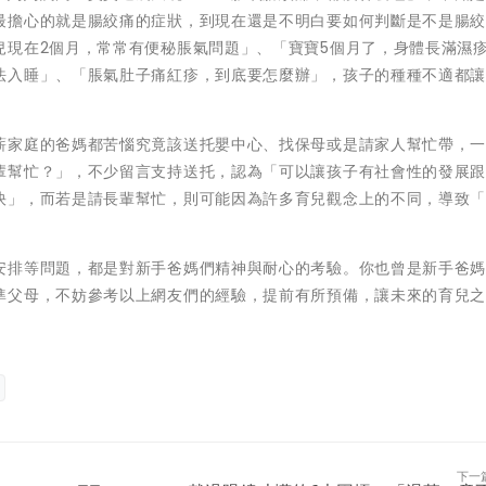
最擔心的就是腸絞痛的症狀，到現在還是不明白要如何判斷是不是腸
兒現在2個月，常常有便秘脹氣問題」、「寶寶5個月了，身體長滿濕
法入睡」、「脹氣肚子痛紅疹，到底要怎麼辦」，孩子的種種不適都
薪家庭的爸媽都苦惱究竟該送托嬰中心、找保母或是請家人幫忙帶，
輩幫忙？」，不少留言支持送托，認為「可以讓孩子有社會性的發展
快」，而若是請長輩幫忙，則可能因為許多育兒觀念上的不同，導致
安排等問題，都是對新手爸媽們精神與耐心的考驗。你也曾是新手爸
準父母，不妨參考以上網友們的經驗，提前有所預備，讓未來的育兒
下一