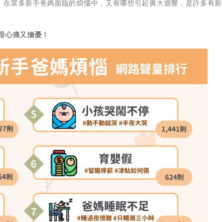
。在眾多新手爸媽面臨的煩惱中，又有哪些引起廣大迴響，是許多有
母心痛又擔憂！