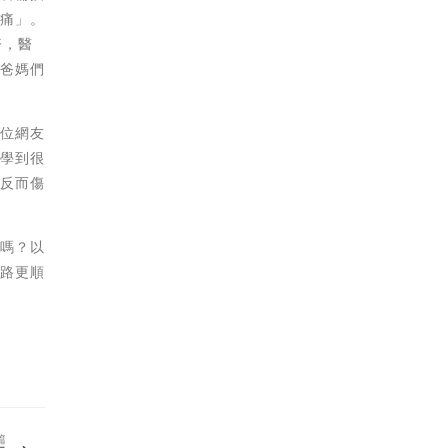
絞痛」。
疹，醫
讓爸媽們
一位網友
跟學到很
「反而傷
媽嗎？以
之路更順
篇