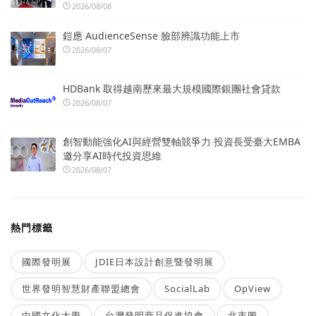
2026/08/08
鎧應 AudienceSense 臉部辨識功能上市
2026/08/07
HDBank 取得越南歷來最大規模國際銀團社會貸款
2026/08/07
創智動能強化AI與經營雙軸競爭力 投資長受臺大EMBA
邀分享AI時代投資思維
2026/08/07
熱門標籤
國際發明展
JDIE日本設計創意暨發明展
世界發明智慧財產聯盟總會
SocialLab
OpView
中國文化大學
台灣發明商品促進協會
北市圖