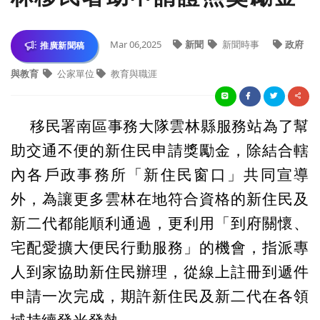
Mar 06,2025
新聞
新聞時事
政府
推廣新聞稿
與教育
公家單位
教育與職涯
移民署南區事務大隊雲林縣服務站為了幫
助交通不便的新住民申請獎勵金，除結合轄
內各戶政事務所「新住民窗口」共同宣導
外，為讓更多雲林在地符合資格的新住民及
新二代都能順利通過，更利用「到府關懷、
宅配愛擴大便民行動服務」的機會，指派專
人到家協助新住民辦理，從線上註冊到遞件
申請一次完成，期許新住民及新二代在各領