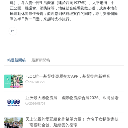
建）、斗六雲中街生活聚落（建於西元1937年）、太平老街、中
正公園、縣議會、消防隊等，地緣結合綠帶及散步道，成為本地市
民運動休閒最佳去處；歡迎您到站辦理案件的同時，亦可安排個簡
單的半日到一日遊，來趟時光小旅行。
精選新聞稿
最新新聞稿
FLOC唯一基督徒專屬交友APP，基督徒的新福音
2021/03/29
亞洲最大級物流展「國際物流綜合展2026」即將登場
2026/08/09
天上父親的愛延續化作希望力量！ 六名子女捐贈家扶
「南投映全號」延續善的循環