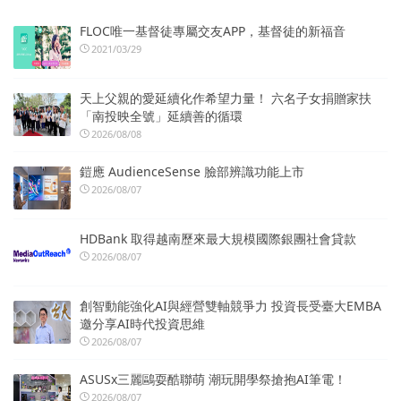
FLOC唯一基督徒專屬交友APP，基督徒的新福音
2021/03/29
天上父親的愛延續化作希望力量！ 六名子女捐贈家扶
「南投映全號」延續善的循環
2026/08/08
鎧應 AudienceSense 臉部辨識功能上市
2026/08/07
HDBank 取得越南歷來最大規模國際銀團社會貸款
2026/08/07
創智動能強化AI與經營雙軸競爭力 投資長受臺大EMBA
邀分享AI時代投資思維
2026/08/07
ASUSx三麗鷗耍酷聯萌 潮玩開學祭搶抱AI筆電！
2026/08/07