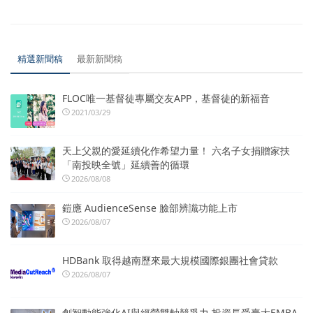
精選新聞稿
最新新聞稿
FLOC唯一基督徒專屬交友APP，基督徒的新福音
2021/03/29
天上父親的愛延續化作希望力量！ 六名子女捐贈家扶
「南投映全號」延續善的循環
2026/08/08
鎧應 AudienceSense 臉部辨識功能上市
2026/08/07
HDBank 取得越南歷來最大規模國際銀團社會貸款
2026/08/07
創智動能強化AI與經營雙軸競爭力 投資長受臺大EMBA