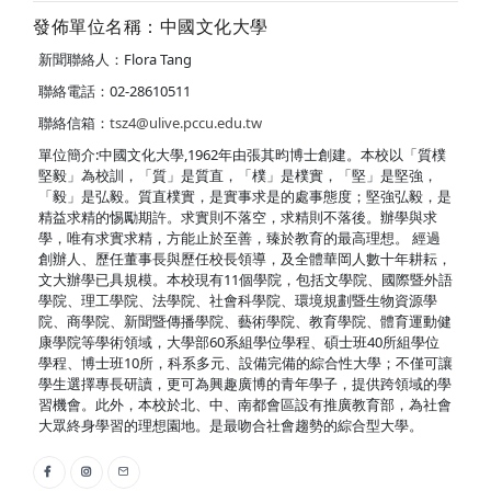
發佈單位名稱：中國文化大學
新聞聯絡人：Flora Tang
聯絡電話：02-28610511
聯絡信箱：
tsz4@ulive.pccu.edu.tw
單位簡介:中國文化大學,1962年由張其昀博士創建。本校以「質樸
堅毅」為校訓，「質」是質直，「樸」是樸實，「堅」是堅強，
「毅」是弘毅。質直樸實，是實事求是的處事態度；堅強弘毅，是
精益求精的惕勵期許。求實則不落空，求精則不落後。辦學與求
學，唯有求實求精，方能止於至善，臻於教育的最高理想。 經過
創辦人、歷任董事長與歷任校長領導，及全體華岡人數十年耕耘，
文大辦學已具規模。本校現有11個學院，包括文學院、國際暨外語
學院、理工學院、法學院、社會科學院、環境規劃暨生物資源學
院、商學院、新聞暨傳播學院、藝術學院、教育學院、體育運動健
康學院等學術領域，大學部60系組學位學程、碩士班40所組學位
學程、博士班10所，科系多元、設備完備的綜合性大學；不僅可讓
學生選擇專長研讀，更可為興趣廣博的青年學子，提供跨領域的學
習機會。此外，本校於北、中、南都會區設有推廣教育部，為社會
大眾終身學習的理想園地。是最吻合社會趨勢的綜合型大學。