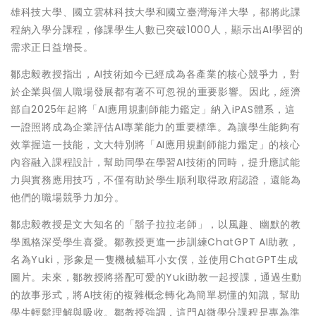
雄科技大學、國立雲林科技大學和國立臺灣海洋大學，都將此課
程納入學分課程，修課學生人數已突破1000人，顯示出AI學習的
需求正日益增長。
鄒忠毅教授指出，AI技術如今已經成為各產業的核心競爭力，對
於企業與個人職場發展都有著不可忽視的重要影響。因此，經濟
部自2025年起將「AI應用規劃師能力鑑定」納入iPAS體系，這
一證照將成為企業評估AI專業能力的重要標準。為讓學生能夠有
效掌握這一技能，文大特別將「AI應用規劃師能力鑑定」的核心
內容融入課程設計，幫助同學在學習AI技術的同時，提升應試能
力與實務應用技巧，不僅有助於學生順利取得政府認證，還能為
他們的職場競爭力加分。
鄒忠毅教授是文大知名的「鬍子拉拉老師」，以風趣、幽默的教
學風格深受學生喜愛。鄒教授更進一步訓練ChatGPT AI助教，
名為Yuki，形象是一隻機械貓耳小女僕，並使用ChatGPT生成
圖片。未來，鄒教授將搭配可愛的Yuki助教一起授課，通過生動
的故事形式，將AI技術的複雜概念轉化為簡單易懂的知識，幫助
學生輕鬆理解與吸收。鄒教授強調，這門AI微學分課程是專為準