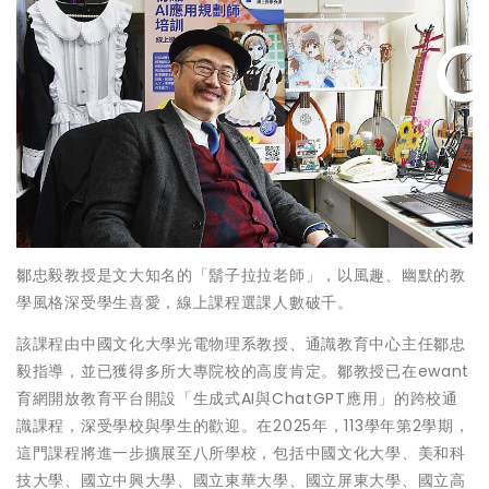
鄒忠毅教授是文大知名的「鬍子拉拉老師」，以風趣、幽默的教
學風格深受學生喜愛，線上課程選課人數破千。
該課程由中國文化大學光電物理系教授、通識教育中心主任鄒忠
毅指導，並已獲得多所大專院校的高度肯定。鄒教授已在ewant
育網開放教育平台開設「生成式AI與ChatGPT應用」的跨校通
識課程，深受學校與學生的歡迎。在2025年，113學年第2學期，
這門課程將進一步擴展至八所學校，包括中國文化大學、美和科
技大學、國立中興大學、國立東華大學、國立屏東大學、國立高