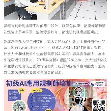
課程特別針對非理工科的學生設計，確保每位學生都能輕鬆聽懂
並快速上手AI學習，無論背景如何，都能順利通過證照考試。
為鼓勵更多人學習AI技術，文大更開放給社會人士和外校學生學
習，透過ewant平台上的「生成式AI與ChatGPT應用」課程，
社會人士和外校學生也能輕鬆學習AI基礎知識與實作能力，為未
來職涯增添競爭力。2025年全新AI證照即將上線，文大邀請全校
師生以及社會人士踴躍報名參與，提升AI技術與應用能力，並為
自己未來的職業發展積累寶貴的資歷。