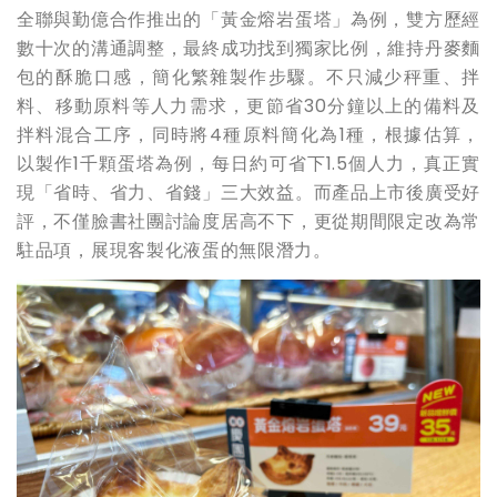
全聯與勤億合作推出的「黃金熔岩蛋塔」為例，雙方歷經
數十次的溝通調整，最終成功找到獨家比例，維持丹麥麵
包的酥脆口感，簡化繁雜製作步驟。不只減少秤重、拌
料、移動原料等人力需求，更節省30分鐘以上的備料及
拌料混合工序，同時將4種原料簡化為1種，根據估算，
以製作1千顆蛋塔為例，每日約可省下1.5個人力，真正實
現「省時、省力、省錢」三大效益。而產品上市後廣受好
評，不僅臉書社團討論度居高不下，更從期間限定改為常
駐品項，展現客製化液蛋的無限潛力。