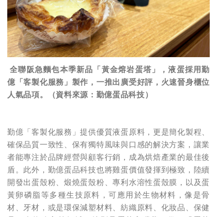
全聯阪急麵包本季新品「黃金熔岩蛋塔」，液蛋採用勤
億「客製化服務」製作，一推出廣受好評，火速晉身櫃位
人氣品項。（資料來源：勤億蛋品科技）
勤億「客製化服務」提供優質液蛋原料，更是簡化製程、
確保品質一致性、保有獨特風味與口感的解決方案，讓業
者能專注於品牌經營與顧客行銷，成為烘焙產業的最佳後
盾。此外，勤億蛋品科技也將雞蛋價值發揮到極致，陸續
開發出蛋殼粉、煅燒蛋殼粉、專利水溶性蛋殼膜，以及蛋
黃卵磷脂等多種生技原料，可應用於生物材料，像是骨
材、牙材，或是環保減塑材料、紡織原料、化妝品、保健