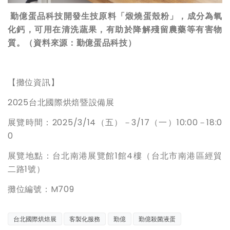
勤億蛋品科技開發生技原料「煅燒蛋殼粉」，成分為氧
化鈣，可用在清洗蔬果，有助於降解殘留農藥等有害物
質。（資料來源：勤億蛋品科技）
【攤位資訊】
2025台北國際烘焙暨設備展
展覽時間：2025/3/14（五）－3/17（一）10:00－18:0
0
展覽地點：台北南港展覽館1館4樓（台北市南港區經貿
二路1號）
攤位編號：M709
台北國際烘焙展
客製化服務
勤億
勤億殺菌液蛋