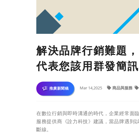
解決品牌行銷難題，
代表您該用群發簡訊
Mar 14,2025
商品與服務
推廣新聞稿
在數位行銷與即時溝通的時代，企業經常面
服務提供商《詮力科技》建議，當品牌遇到
斷線。