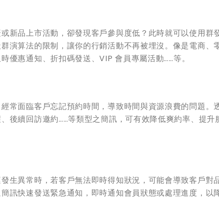
慶或新品上市活動，卻發現客戶參與度低？此時就可以使用群
社群演算法的限制，讓你的行銷活動不再被埋沒。像是電商、
優惠通知、折扣碼發送、VIP 會員專屬活動……等。
，經常面臨客戶忘記預約時間，導致時間與資源浪費的問題。
、後續回訪邀約……等類型之簡訊，可有效降低爽約率、提升
運發生異常時，若客戶無法即時得知狀況，可能會導致客戶對
過簡訊快速發送緊急通知，即時通知會員狀態或處理進度，以