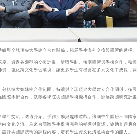
持續與全球頂尖大學建立合作關係，拓展學生海外交換與研習的選擇
深度。透過各類型的交換計畫、雙聯學制、短期研習與學術合作，積
師資，強化跨文化學習環境，讓更多學生有機會在多元文化中成長，
，包括擴大姊妹校合作範圍，持續與全球頂尖大學建立合作關係，拓
強國際學術合作，鼓勵各學院與國際學術機構合作，開展跨國研究計
中學生交流，透過介紹、手作活動與趣味遊戲，讓國中生體驗不同國
雙向文化交流，為來台國際學生提供完善的輔導與資源，協助其適應
，設計與國際接軌的課程內容，培養學生跨文化溝通與合作的能力。