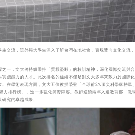
學生交流，讓外籍大學生深入了解台灣在地社會，實現雙向文化交流
標之一，文大將持續秉持「質樸堅毅」的校訓精神，深化國際交流與
與實踐能力的人才。此次排名的佳績不僅是對文大多年來致力於國際
位。在學術表現方面，文大五位教授榮登「全球前2%頂尖科學家榜單
）的「終身科學影響力排行榜」，進一步強化師資陣容。教師連續兩年入選教育部「教
與研究的卓越成果。