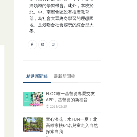
跨領域的學習機會。此外，本校於
北、中、南都會區設有推廣教育
部，為社會大眾終身學習的理想園
地。是最吻合社會趨勢的綜合型大
學。
精選新聞稿
最新新聞稿
FLOC唯一基督徒專屬交友
APP，基督徒的新福音
2021/03/29
童心浪花．水FUN一夏！北
高雄家扶64名兒童走入自然
探索自我