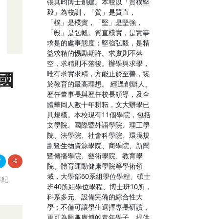
張其昀博士創建。本校以「質樸堅
毅」為校訓，「質」是質直，
「樸」是樸實，「堅」是堅強，
「毅」是弘毅。質直樸實，是實事
求是的處事態度；堅強弘毅，是精
益求精的惕勵期許。求實則不落
空，求精則不落後。辦學與求學，
唯有求實求精，方能止於至善，臻
國
於教育的最高理想。 經過創辦人、
歷任董事長與歷任校長領導，及全
體華岡人數十年耕耘，文大辦學已
具規模。本校現有11個學院，包括
文學院、國際暨外語學院、理工學
院、法學院、社會科學院、環境規
劃暨生物資源學院、商學院、新聞
暨傳播學院、藝術學院、教育學
院、體育運動健康學院等學術領
域，大學部60系組學位學程、碩士
作紀
班40所組學位學程、博士班10所，
科系多元、設備完備的綜合性大
學；不僅可讓學生選擇專長研讀，
更可為興趣廣博的青年學子，提供