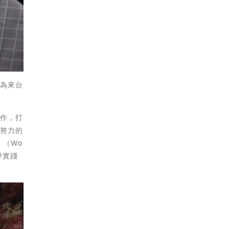
，為來台
合作，打
化努力的
」（Wo
學實踐