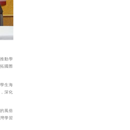
。
極推動學
開拓國際
展學生海
畫，深化
家的風俗
台灣學習