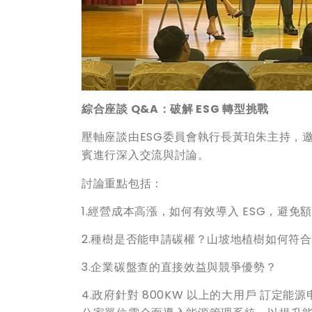
綜合座談 Q&A
：破解 ESG
轉型挑戰
壓軸座談由ESG委員會執行長黃珀朱主持，
賓進行深入交流與討論。
討論重點包括：
1.經營成本高漲，如何有效導入 ESG，避免
2.種樹是否能申請碳權？山坡地植樹如何符
3.企業碳盤查的直接效益與競爭優勢？
4.政府針對 800KW 以上的大用戶 訂定