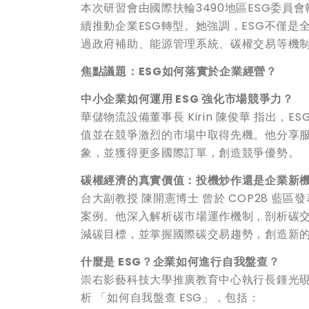
本次研習會由國際扶輪3490地區ESG委員
續推動企業ESG轉型。她強調，ESG不僅
過政府補助、能源管理系統、碳權交易等機制
焦點議題：ESG
如何落實於企業經營？
中小企業如何運用 ESG
強化市場競爭力？
華儲物流設備董事長 Kirin 陳俊華 指出
值並在競爭激烈的市場中取得先機。他分享服
象，並獲得更多國際訂單，創造競爭優勢。
碳權經濟的真實價值：投機炒作還是企業新
台大副教授 陳開憲博士 曾於 COP28 
案例。他深入解析碳市場運作機制，剖析碳
減碳目標，並掌握國際碳交易趨勢，創造新
什麼是 ESG
？企業如何進行自我盤查？
崇右影藝科技大學推廣教育中心執行長鍾光硯 
析 「如何自我盤查 ESG」，包括：