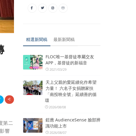
精選新聞稿
最新新聞稿
轉
FLOC唯一基督徒專屬交友
APP，基督徒的新福音
2021/03/29
天上父親的愛延續化作希望
力量！ 六名子女捐贈家扶
「南投映全號」延續善的循
環
2026/08/08
鎧應 AudienceSense 臉部辨
年度第二
識功能上市
何影響
2026/08/07