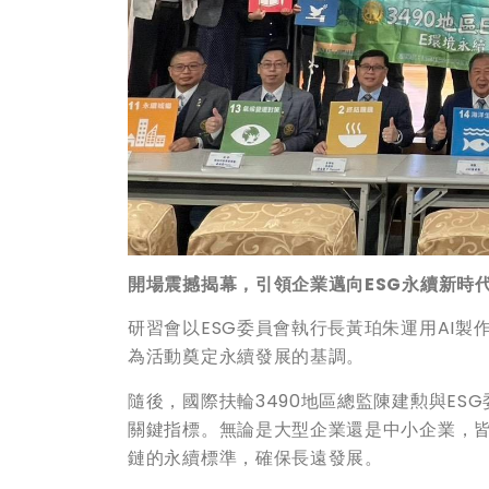
開場震撼揭幕，引領企業邁向ESG
永續新時
研習會以ESG委員會執行長黃珀朱運用AI製
為活動奠定永續發展的基調。
隨後，國際扶輪3490地區總監陳建勲與ES
關鍵指標。無論是大型企業還是中小企業，皆
鏈的永續標準，確保長遠發展。