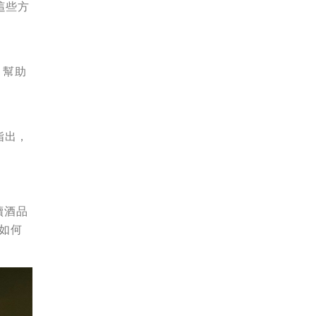
過這些方
，幫助
指出，
續酒品
如何