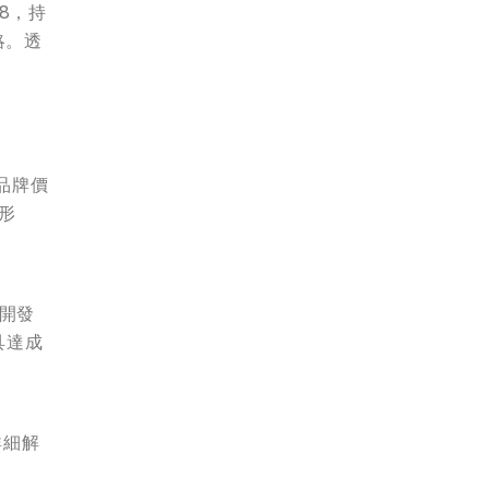
8，持
略。透
升品牌價
形
權開發
具達成
詳細解