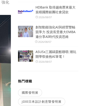
，強化
HDBank 取得越南歷來最大
規模國際銀團社會貸款
2026/08/07
創智動能強化AI與經營雙軸
競爭力 投資長受臺大EMBA
邀分享AI時代投資思維
2026/08/07
ASUSx三麗鷗耍酷聯萌 潮玩
開學祭搶抱AI筆電！
2026/08/07
熱門標籤
國際發明展
JDIE日本設計創意暨發明展