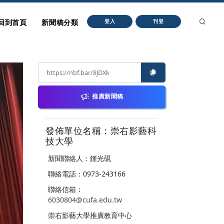
回到首頁
新聞稿分類
登入
刊登
推廣新聞稿
發佈單位名稱：崇右影藝科
技大學
新聞聯絡人：鍾光硯
聯絡電話：0973-243166
聯絡信箱：
6030804@cufa.edu.tw
崇右影藝大學推廣教育中心