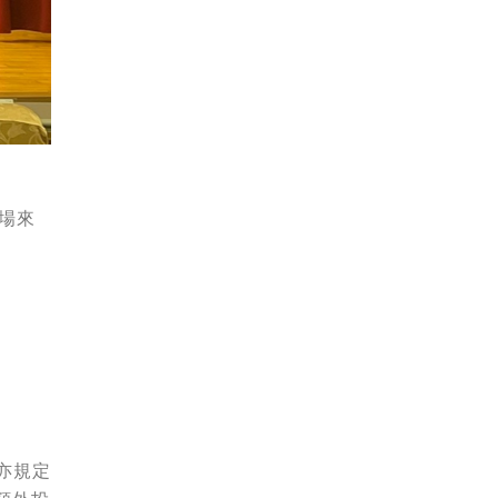
場來
府亦規定