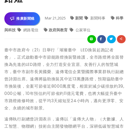
Mar 21,2025
新聞
新聞時事
科學
推廣新聞稿
與科技
網路電信
政府與教育
公家單位
臺中市政府今（21）日舉行「璀璨臺中 LED換裝起跑記者
會」，正式啟動臺中市節能路燈換裝暨維護，全市路燈將全面替
換為先進的LED路燈，全力打造安全宜居、友善行人的智慧城
市，臺中市副市長黃國榮、遠傳電信企業暨國際事業群執行副總
曾詩淵出席。遠傳將協助換裝其中近13萬盞路燈，預期協助臺中
市換裝後，全案可節省近8000萬度電，相當於減少碳排放約39,
000公噸，10年預估約可節省約11億元電費，也將大幅提升臺中
市路燈維修時效，從平均3天縮短至24小時內，邁向更淨零、安
全、永續的城市願景。
遠傳執行副總曾詩淵表示，遠傳以「遠傳大人物」（大數據、人
工智慧、物聯網）技術自主開發物聯網平台，深耕低碳智慧城市