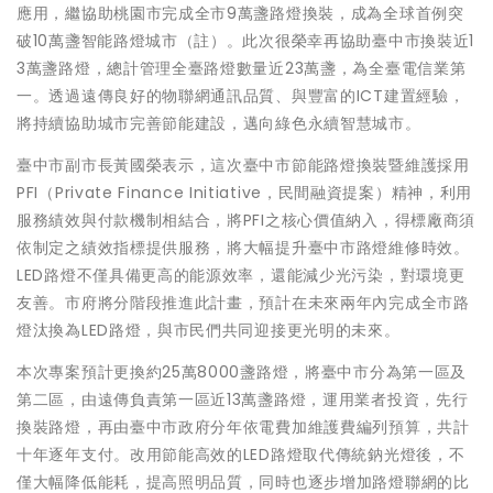
應用，繼協助桃園市完成全市9萬盞路燈換裝，成為全球首例突
破10萬盞智能路燈城市（註）。此次很榮幸再協助臺中市換裝近1
3萬盞路燈，總計管理全臺路燈數量近23萬盞，為全臺電信業第
一。透過遠傳良好的物聯網通訊品質、與豐富的ICT建置經驗，
將持續協助城市完善節能建設，邁向綠色永續智慧城市。
臺中市副市長黃國榮表示，這次臺中市節能路燈換裝暨維護採用
PFI（Private Finance Initiative，民間融資提案）精神，利用
服務績效與付款機制相結合，將PFI之核心價值納入，得標廠商須
依制定之績效指標提供服務，將大幅提升臺中市路燈維修時效。
LED路燈不僅具備更高的能源效率，還能減少光污染，對環境更
友善。市府將分階段推進此計畫，預計在未來兩年內完成全市路
燈汰換為LED路燈，與市民們共同迎接更光明的未來。
本次專案預計更換約25萬8000盞路燈，將臺中市分為第一區及
第二區，由遠傳負責第一區近13萬盞路燈，運用業者投資，先行
換裝路燈，再由臺中市政府分年依電費加維護費編列預算，共計
十年逐年支付。改用節能高效的LED路燈取代傳統鈉光燈後，不
僅大幅降低能耗，提高照明品質，同時也逐步增加路燈聯網的比