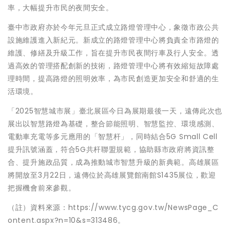
率，大幅提升市民的夜間安全。
臺中市政府亦於今年元旦正式成立路燈管理中心，象徵市政公共
設施維護進入新紀元。新成立的路燈管理中心將負責全市路燈的
維護、修繕及升級工作，旨在提升市民夜間行車及行人安全。透
過高效的管理搭配創新的技術，路燈管理中心將有效縮短故障處
理時間，提高路燈的照明效率，為市民創造更加安全和舒適的生
活環境。
「2025智慧城市展」臺北展區今日為展期最後一天，遠傳此次也
展出以智慧路燈為基礎，整合節能照明、智慧監控、環境感測、
電動車充電等多元應用的「智慧杆」，同時結合5G Small Cell
提升訊號涵蓋，符合5G共杆聯盟規範，協助縣市政府將資訊整
合、提升施政品質，成為推動城市智慧升級的新典範。高雄展區
將開放至3月22日，遠傳位於高雄展覽館南館S1435展位，歡迎
把握機會前來參觀。
（註）資料來源：https://www.tycg.gov.tw/NewsPage_C
ontent.aspx?n=10&s=313486。