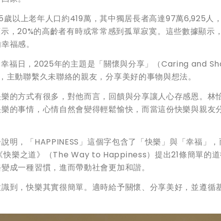
5歲以上老年人口約419萬，其中獨居長者高達97萬6,925人
調查顯示，20%的高齡者有時或常常感到孤單寂寞。這些數據顯示
的幸福感。
福日，2025年的主題是「關懷與分享」（Caring and Sha
人，主動聯繫久未聯絡的親友，分享美好的事物與想法。
快樂的方式有很多，對他而言，回饋與分享讓人心存感恩。林
快樂的事情，心情自然會變得輕鬆愉快，而當這份快樂與親友
明，「HAPPINESS」這個字包含了「快樂」與「幸福」，
樂之道》（The Way to Happiness）提出21條簡單的
樂變成一種習慣，進而帶動社會更加和諧。
意識到，快樂其實很簡單。適時給予關懷、分享美好，並遵循