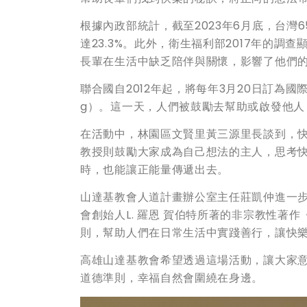
根據內政部統計，截至2023年6月底，台灣6
達23.3%。此外，衛生福利部2017年的
長輩在生活中缺乏陪伴與關懷，影響了他們
聯合國自2012年起，將每年3月20日訂為國際幸
g）。這一天，人們被鼓勵去幫助或啟發他
在活動中，林園區文賢里黃三源里長談到，
教授則鼓勵大家成為自己想法的主人，思考
時，也能讓正能量傳遞出去。
山達基教會人道計畫辦公室主任莊凱仲進一步說
會創始人L. 羅恩 賀伯特所著的非宗教性著作《快
則，幫助人們在日常生活中實踐善行，讓快
高雄山達基教會希望透過這場活動，讓大家
道德準則，幸福自然會圍繞在身邊。