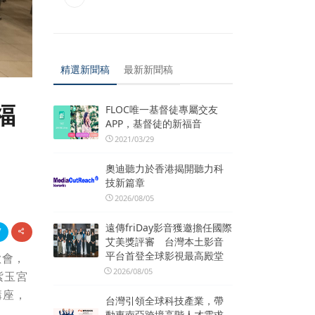
精選新聞稿
最新新聞稿
福
FLOC唯一基督徒專屬交友
APP，基督徒的新福音
2021/03/29
奧迪聽力於香港揭開聽力科
技新篇章
2026/08/05
遠傳friDay影音獲邀擔任國際
艾美獎評審 台灣本土影音
平台首登全球影視最高殿堂
歡會，
2026/08/05
紫玉宮
講座，
台灣引領全球科技產業，帶
動東南亞跨境高階人才需求