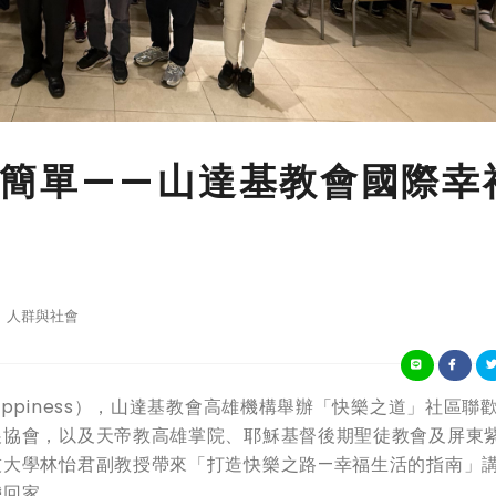
簡單——山達基教會國際幸
人群與社會
 of Happiness），山達基教會高雄機構舉辦「快樂之道」社區聯
展協會，以及天帝教高雄掌院、耶穌基督後期聖徒教會及屏東
技大學林怡君副教授帶來「打造快樂之路—幸福生活的指南」
帶回家。