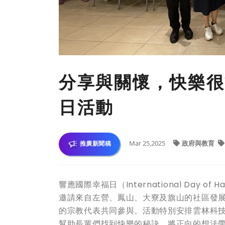
分享與關懷，快樂很
日活動
Mar 25,2025
政府與教育
推廣新聞稿
響應國際幸福日（International Day
邀請來自左營、鳳山、大寮及旗山的社區發
的宗教代表共同參與。活動特別安排雲林科
幫助長輩們找到快樂的秘訣，將正向的想法