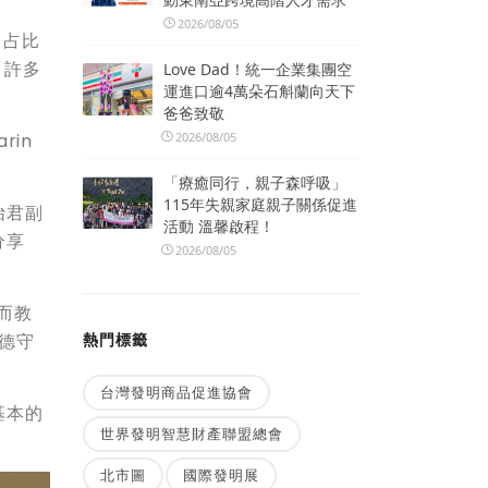
2026/08/05
，占比
，許多
Love Dad！統一企業集團空
運進口逾4萬朵石斛蘭向天下
爸爸致敬
2026/08/05
rin
「療癒同行，親子森呼吸」
115年失親家庭親子關係促進
怡君副
活動 溫馨啟程！
分享
2026/08/05
而教
熱門標籤
道德守
台灣發明商品促進協會
基本的
世界發明智慧財產聯盟總會
北市圖
國際發明展