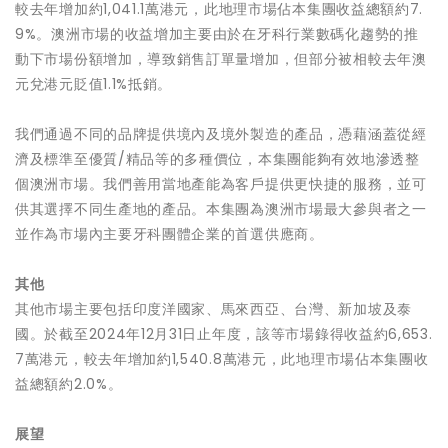
較去年增加約1,041.1萬港元，此地理市場佔本集團收益總額約7.
9%。澳洲市場的收益增加主要由於在牙科行業數碼化趨勢的推
動下市場份額增加，導致銷售訂單量增加，但部分被相較去年澳
元兌港元貶值1.1%抵銷。
我們通過不同的品牌提供境內及境外製造的產品，憑藉涵蓋從經
濟及標準至優質/精品等的多種價位，本集團能夠有效地滲透整
個澳洲市場。我們善用當地產能為客戶提供更快捷的服務，並可
供其選擇不同生產地的產品。本集團為澳洲市場最大參與者之一
並作為市場內主要牙科團體企業的首選供應商。
其他
其他市場主要包括印度洋國家、馬來西亞、台灣、新加坡及泰
國。於截至2024年12月31日止年度，該等市場錄得收益約6,653.
7萬港元，較去年增加約1,540.8萬港元，此地理市場佔本集團收
益總額約2.0%。
展望