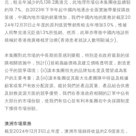
元，較去年減少約5,138.2萬港元，此地理市場佔本集團收益總額
約19.7%。自2023年下半年起中國內地逐步全面實施帶量採購政
策後，中國內地市場的銷量增加，我們中國內地的業務於截至20
24年12月31日止年度的原列值貨幣銷售較去年增加3.0%，惟被
人民幣兌港元貶值1.3%所抵銷。然而，此舉亦導致中國內地診所
積極於香港推廣種植牙治療(香港患者就診人數明顯減少)。
本集團對此市場的中長期前景感到樂觀，特別是在政府最新的採
購相關措施中，預計(i)規範義齒價格及建立價格透明度，創造更
公平的競爭環境；(ii)讓本集團領先的品牌知名度及聲望成為客
戶的主要考量；及(iii)讓本集團從其龐大生產團隊中得益及根據
顧客或客戶有效分配資源。鑑於我們於產品質量、產品組合供應
及財務資源方面的競爭優勢，我們在香港政府相關的訂單中佔有
大部分的市場份額，使我們有信心並有利本集團在中央採購制度
下獲得市場份額。
澳洲市場業務
截至2024年12月31日止年度，澳洲市場錄得收益約2.6億港元，