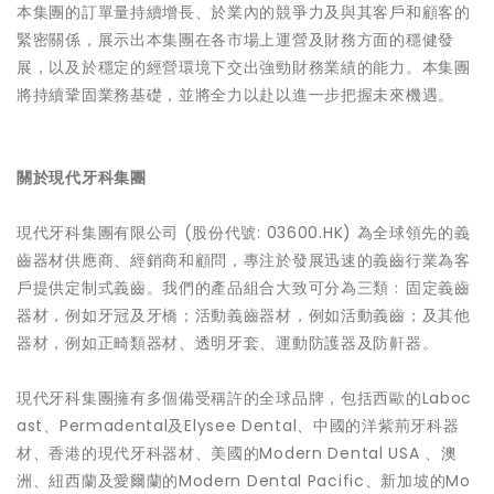
本集團的訂單量持續增長、於業內的競爭力及與其客戶和顧客的
緊密關係，展示出本集團在各市場上運營及財務方面的穩健發
展，以及於穩定的經營環境下交出強勁財務業績的能力。本集團
將持續鞏固業務基礎，並將全力以赴以進一步把握未來機遇。
關於現代牙科集團
現代牙科集團有限公司 (股份代號: 03600.HK) 為全球領先的義
齒器材供應商、經銷商和顧問，專注於發展迅速的義齒行業為客
戶提供定制式義齒。我們的產品組合大致可分為三類﹕固定義齒
器材，例如牙冠及牙橋；活動義齒器材，例如活動義齒；及其他
器材，例如正畸類器材、透明牙套、運動防護器及防鼾器。
現代牙科集團擁有多個備受稱許的全球品牌，包括西歐的Laboc
ast、Permadental及Elysee Dental、中國的洋紫荊牙科器
材、香港的現代牙科器材、美國的Modern Dental USA 、澳
洲、紐西蘭及愛爾蘭的Modern Dental Pacific、新加坡的Mo