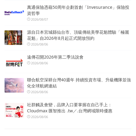
萬通保險憑藉50周年企劃首創「Invesurance」保險投
資哲學
2026/08/07
源自日本宮城縣仙台市、頂級傳統美學花魁體驗「極麗
花魁」自2026年8月起正式開放預約
2026/08/06
遠傳召開2026年第二季法說會
2026/08/06
聯合航空深耕台灣40週年 持續投資市場、升級機隊並強
化全球航網連結
2026/08/06
社群觸及會變，品牌入口要掌握在自己手上：
Cloudmax 匯智推出 .tw／.台灣網域限時優惠
2026/08/06