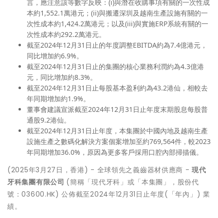
言，應注意該等數字反映：(i)與潛在收購事項有關的一次性成
本約1,552.1萬港元；(ii)與搬遷深圳及越南生產設施有關的一
次性成本約1,424.2萬港元；以及(iii)與實施ERP系統有關的一
次性成本約292.2萬港元。
截至2024年12月31日止的年度調整EBITDA約為7.4億港元，
同比增加約6.9%。
截至2024年12月31日止的集團的核心業務利潤約為4.3億港
元，同比增加約8.3%。
截至2024年12月31日止每股基本盈利約為43.2港仙，相較去
年同期增加約1.9%。
董事會建議宣派截至2024年12月31日止年度末期股息每股普
通股9.2港仙。
截至2024年12月31日止年度，本集團於中國內地及越南生產
設施生產之數碼化解決方案個案增加至約769,564件，較2023
年同期增加36.0%，原因為更多客戶採用口腔內部掃描儀。
(2025年3月27日，香港) - 全球領先之義齒器材供應商 -
現代
牙科集團有限公司
(簡稱「現代牙科」或「本集團」，股份代
號：03600.HK) 公佈截至2024年12月31日止年度(「年內」) 業
績。