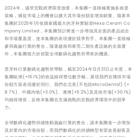
2024年，儘管宏觀經濟環境放缓，本集團一直積極實施多維度
策略，捕捉市場上的機會以擴大其市場份額並增加銷量。隨著本
集團於2025年1月收購泰國最大的牙科實驗室Hexa Ceram Co
mpany Limited，本集團預計將進一步增強其全面的產品組合
和市場覆蓋度，使本集團的表現優於競爭對手。本集團一直積極
參與義齒行業的整合，隨著越南和東莞二期生產設施的全面運
作，本集團致力於抓緊全球數碼化趨勢所帶來的機遇。
受牙科行業數碼化趨勢所帶動，截至2024年12月31日止年度，本
集團歐洲(+16.1%)的收益錄得雙位數升幅，展現我們在獲得市場
份額方面表現優於同行。我們在北美(不包括MicroDental) (+
8.7%)、中國內地(+3.0%)、澳洲(+5.2%)及其他市場(+30.1%)
均錄得增長，反映本集團在充滿挑戰的宏觀經濟環境中的競爭
力。
全球數碼化趨勢持續推動義齒行業的整合，讓本集團進一步增加
其於業內的市場份額，而我們數碼化的持續轉型有望改善顧客及