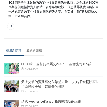
EQS集團是全球領先的數字化投資者關係提供商，為全球逾8000家
企業提供包括投資人網站、在線年報建設、信息披露及實時路演等
一站式專業數字化投資者關係解決方案。在亞洲，我們與超過500
家上市企業合作。
精選新聞稿
最新新聞稿
FLOC唯一基督徒專屬交友APP，基督徒的新福音
2021/03/29
天上父親的愛延續化作希望力量！ 六名子女捐贈家扶
「南投映全號」延續善的循環
2026/08/08
鎧應 AudienceSense 臉部辨識功能上市
2026/08/07