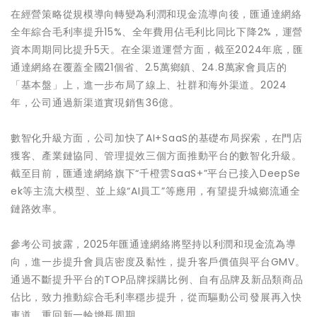
在經營策略從規模導向轉變為利潤和現金流導向後，匯通達網絡
全年綜合毛利率提升15%、全年費用佔毛利比同比下降2%，運營
資本周期同比提升5天。在全渠道運營方面，截至2024年底，匯
通達網絡在覆蓋全國21個省、2.5萬鄉鎮、24.8萬家會員店的
「基本盤」上，進一步布局了線上、社群和海外渠道。2024
年，公司通過新渠道實現銷售36億。
數智化升級方面，公司加快了AI+SaaS的基礎布局探索，在門店
獲客、產業鏈協同、管理提效三個方面推動平台的數智化升級。
截至目前，匯通達網絡旗下“千橙雲SaaS+”平台已接入DeepSe
ek等主流大模型、並上線“AI員工”等應用，有望提升城鄉流通全
鏈路效率。
參考公司披露，2025年匯通達網絡將堅持以利潤和現金流為導
向，進一步提升會員店密度及黏性，提升客戶價值與平台GMV。
通過不斷提升平台的TOP品牌採購比例、自有品牌及新品類商品
佔比，致力推動綜合毛利率穩步提升，從而驅動公司發展再入快
車道，重回新一輪增長周期。