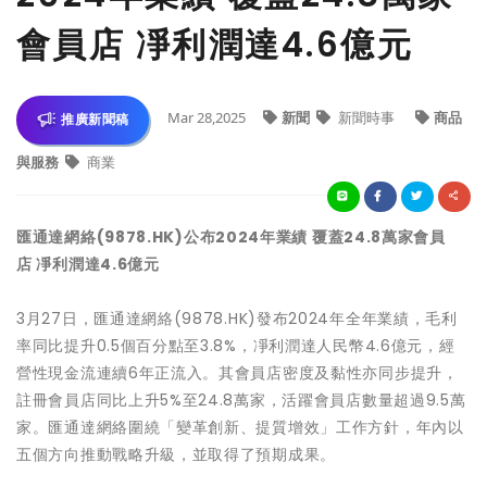
會員店 凈利潤達4.6億元
Mar 28,2025
新聞
新聞時事
商品
推廣新聞稿
與服務
商業
匯通達網絡
(9878.HK)
公布
2024
年業績
覆蓋
24.8
萬家會員
店
凈利潤達
4.6
億元
3月27日，匯通達網絡(9878.HK)發布2024年全年業績，毛利
率同比提升0.5個百分點至3.8%，凈利潤達人民幣4.6億元，經
營性現金流連續6年正流入。其會員店密度及黏性亦同步提升，
註冊會員店同比上升5%至24.8萬家，活躍會員店數量超過9.5萬
家。匯通達網絡圍繞「變革創新、提質增效」工作方針，年內以
五個方向推動戰略升級，並取得了預期成果。