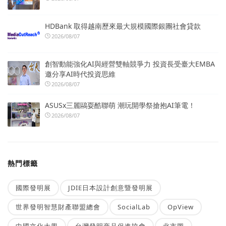
HDBank 取得越南歷來最大規模國際銀團社會貸款
2026/08/07
創智動能強化AI與經營雙軸競爭力 投資長受臺大EMBA
邀分享AI時代投資思維
2026/08/07
ASUSx三麗鷗耍酷聯萌 潮玩開學祭搶抱AI筆電！
2026/08/07
熱門標籤
國際發明展
JDIE日本設計創意暨發明展
世界發明智慧財產聯盟總會
SocialLab
OpView
中國文化大學
台灣發明商品促進協會
北市圖