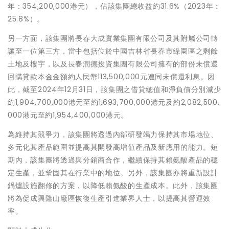
年：354,200,000港元），佔該集團總收益約31.6%（2023年：
25.8%）。
另一方面，該集團將長春大成實業集團有限公司及其附屬公司轉
讓至一位第三方，當中包括位於中國吉林省長春市綠園區之剩餘
土地及樓宇，以及長春潤德投資集團有限公司擁有的部份未償還
回購貸款本金金額約人民幣113,500,000元連同未償還利息。因
此，截至2024年12月31日，該集團之借貸總值和淨負債分別減少
約1,904,700,000港元至約1,693,700,000港元及約2,082,500,
000港元至約1,954,400,000港元。
為維持其競爭力，該集團將透過內部研發竭力保持其市場地位、
多元化其產品範圍並提高其開發高增值產品及新應用的能力。短
期內，該集團將透過與分銷商合作，繼續保持其賴氨酸產品的穩
定生產，並鞏固其在行業中的地位。另外，該集團亦將重新設計
鍋爐設施翻修的方案，以降低賴氨酸的生產成本。此外，該集團
將為促成興隆山廠區恢復生產引進業界人士，以提高其營運效
率。