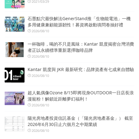
2021/03/29
石墨點穴最快解法GenerStand推「生物能電池」一機
多用健康兼顧能源韌性！募資將啟動填問卷抽好禮
2026/08/10
一杯咖啡，喝的不只是風味：Kantar 凱度揭密台灣消費
者正以永續標準重新選擇咖啡品牌
2026/08/10
Kantar 凱度與 JKR 最新研究 : 品牌資產有七成來自體驗
2026/08/10
超人氣偶像Ozone 8/15即將現身OUTDOOR一日店長浪
漫寵粉！解鎖近距離夢幻福利！
2026/08/10
陽光房地產投資信託基金（「陽光房地產基金」） 截至
2026年6月30日止六個月之中期業績
2026/08/10