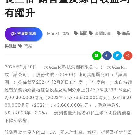
有躍升
Mar 31,2025
新聞
新聞時事
商品
推廣新聞稿
與服務
商業
2025年3月30日 — 大成生化科技集團有限公司（「大成生化」
或「該公司」，股份代號：00809）連同其附屬公司（「該集
團」）公佈截至2024年12月31日止年度（「年度內」）來自持續
經營業務的經審核綜合收益及毛利分別上升45.7%及338.1%至約
2,001,100,000港元（2023年：1,373,900,000港元）及約191,0
00,000港元（2023年：43,600,000港元），毛利率為9.
5%（2023年：3.2%），受銷售量大幅增加和玉米平均採購價格
下降所影響。
該集團於年度內的EBITDA（即未計利息、稅項、折舊及攤銷前盈