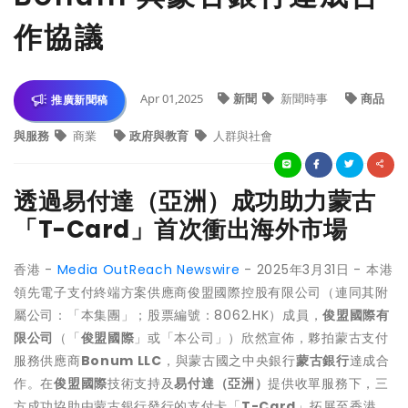
作協議
Apr 01,2025
新聞
新聞時事
商品
推廣新聞稿
與服務
商業
政府與教育
人群與社會
透過易付達（亞洲）成功助力蒙古
「T-Card」首次衝出海外市場
香港 -
Media OutReach Newswire
- 2025年3月31日 - 本港
領先電子支付終端方案供應商俊盟國際控股有限公司（連同其附
屬公司：「本集團」；股票編號：8062.HK）成員，
俊盟國際有
限公司
（「
俊盟國際
」或「本公司」）欣然宣佈，夥拍蒙古支付
服務供應商
Bonum LLC
，與蒙古國之中央銀行
蒙古銀行
達成合
作。在
俊盟國際
技術支持及
易付達（亞洲）
提供收單服務下，三
方成功協助由蒙古銀行發行的支付卡「
T-Card
」拓展至香港，