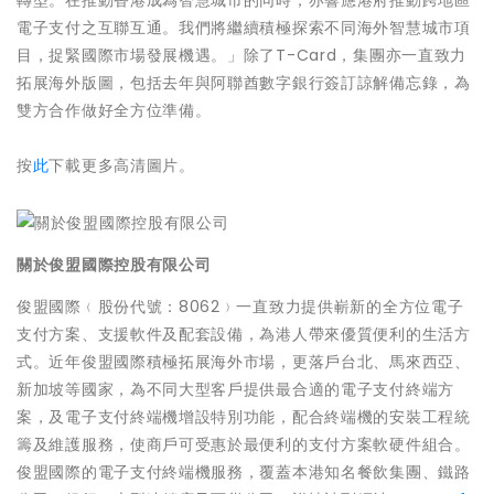
轉型。在推動香港成為智慧城市的同時，亦響應港府推動跨地區
電子支付之互聯互通。我們將繼續積極探索不同海外智慧城市項
目，捉緊國際市場發展機遇。」除了T-Card，集團亦一直致力
拓展海外版圖，包括去年與阿聯酋數字銀行簽訂諒解備忘錄，為
雙方合作做好全方位準備。
按
此
下載更多高清圖片。
關於俊盟國際控股有限公司
俊盟國際﹙股份代號：8062﹚一直致力提供嶄新的全方位電子
支付方案、支援軟件及配套設備，為港人帶來優質便利的生活方
式。近年俊盟國際積極拓展海外市場，更落戶台北、馬來西亞、
新加坡等國家，為不同大型客戶提供最合適的電子支付終端方
案，及電子支付終端機增設特別功能，配合終端機的安裝工程統
籌及維護服務，使商戶可受惠於最便利的支付方案軟硬件組合。
俊盟國際的電子支付終端機服務，覆蓋本港知名餐飲集團、鐵路