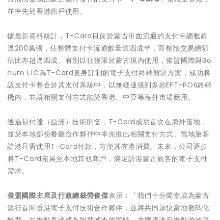
並率先於香港商戶使用。
據最新資料統計，T-Card目前於蒙古市面流通的支付卡總數超
過200萬張，佔整體支付卡流通數量逾四成半，而整體交易總額
佔比亦超過四成。有別以往僅限於蒙古境內使用，俊盟國際與Bo
num LLC為T-Card量身訂制的電子支付終端解決方案，成功將
該支付卡整合於其支付系統中，以無縫連接到多款EFT-POS終端
機內，並讓相關支付方式能於香港、中亞等海外市場應用。
透過易付達（亞洲）技術開發，T-Card成功首次在海外落地，
並於本地部份餐廳合作夥伴中率先推出相關支付方式。當地旅客
訪港只需使用T-Card付款，方便其在港消費。未來，公司逐步
將T-Card拓展至本地其他商戶，滿足訪港蒙古旅客的電子支付
需求。
俊盟國際主席及行政總裁勞俊傑
表示：「我們十分榮幸成為蒙古
銀行首間香港電子支付技術合作夥伴，並將共同加快當地數碼化