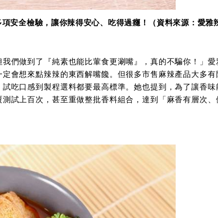
多項安全檢驗
，讓你辣得安心、吃得過癮！（資料來源：愛雅
但我們做到了『純素也能比葷食更涮嘴』，真的不騙你！」愛
一定會想來點辣辣的東西解嘴饞。但很多市售麻辣產品大多有
、試吃口感到製程選料都要最高標準。她也提到，為了讓香味
覆測試上百次，甚至重做整批香料組合，達到「麻香有層次、