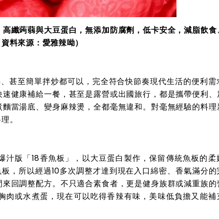
！高纖蒟蒻與大豆蛋白，無添加防腐劑，低卡安全，減脂飲食
（資料來源：愛雅辣呦）
熱、甚至簡單拌炒都可以，完全符合快節奏現代生活的便利需
快速健康補給一餐，甚至是露營或出國旅行，都是攜帶便利、
煮麵當湯底、變身麻辣燙，全都毫無違和。對毫無經驗的料理
料理。
爆汁版「18香魚板」，以大豆蛋白製作，保留傳統魚板的柔
板，所以經過10多次調整才達到現在入口綿密、香氣滿分的
間來回調整配方。不只適合素食者，更是健身族群或減重族的
胸肉或水煮蛋，現在可以吃得香辣有味，美味低負擔又能補