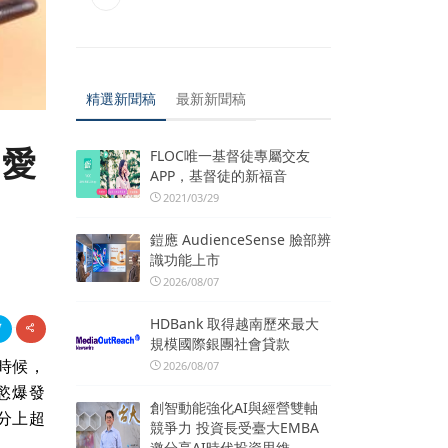
精選新聞稿
最新新聞稿
 愛
FLOC唯一基督徒專屬交友
APP，基督徒的新福音
2021/03/29
鎧應 AudienceSense 臉部辨
識功能上市
2026/08/07
HDBank 取得越南歷來最大
規模國際銀團社會貸款
時候，
2026/08/07
慾爆發
創智動能強化AI與經營雙軸
分上超
競爭力 投資長受臺大EMBA
邀分享AI時代投資思維