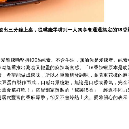
發出三分鐘上桌，從嘴饞零嘴到一人獨享餐通通搞定的18香
愛雅辣呦堅持100%純素、不含牛油，無論你是愛辣者、純素
呦隆重推出涮嘴又輕盈的麻辣新食感。「18香辣蝦原本是叻
饋，希望能做成辣味，所以才重新研發調味，並著重花椒的麻
大豆蛋白製作而成，口感Q彈脆嫩，無論是口感或香氣，完全
葷食還好吃！」搭配獨家熬製的「秘製18香」，經過不同力
是層次豐富的香麻爆擊，卻又不會燥熱上火。愛雅開心的表示