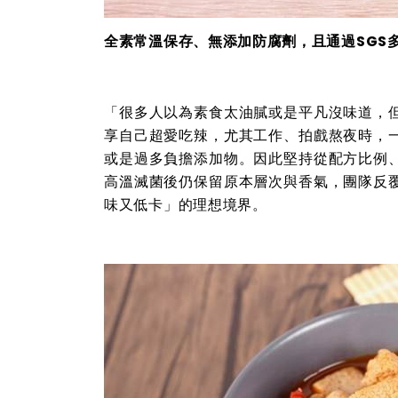
全素常溫保存、無添加防腐劑，且通過SGS
「很多人以為素食太油膩或是平凡沒味道，
享自己超愛吃辣，尤其工作、拍戲熬夜時，
或是過多負擔添加物。因此堅持從配方比例
高溫滅菌後仍保留原本層次與香氣，團隊反
味又低卡」的理想境界。