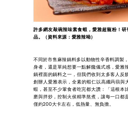
許多網友敲碗辣味素食蝦，愛雅超寵粉！研
品。
（資料來源：愛雅辣呦）
不同於市售麻辣鍋料多以動物性辛香料調製，
身者，還是單純想要一點解饞儀式感，愛雅辣
鍋裡面的鍋料之一，但我們收到太多客人反
創辦人愛雅表示，全素的蝦仁以高纖蒟蒻與
蝦，甚至不少葷食者吃完都大讚：「這根本比
磨與拌炒，控制火侯精準熬煮，讓每一口都
僅約200大卡左右，低熱量、無負擔。