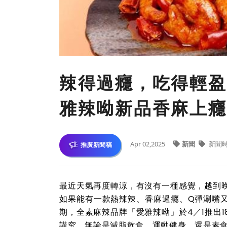
辣得過癮，吃得輕盈
雅辣呦新品香麻上癮
Apr 02,2025
新聞
新聞
推廣新聞稿
最近天氣再度轉涼，有沒有一種感覺，越到
如果能有一款熱辣辣、香麻過癮、Q彈涮嘴
期，全素麻辣品牌「愛雅辣呦」於4／1推出
講究，無論是減脂飲食、運動健身，還是素