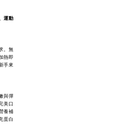
、運動
求。無
加熱即
新手來
嫩與彈
完美口
營養補
充蛋白