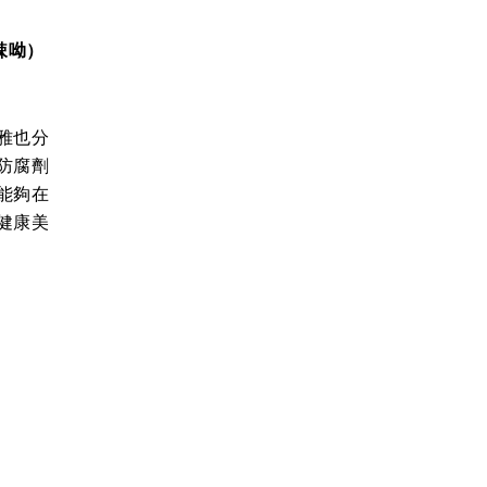
辣呦）
雅也分
防腐劑
能夠在
健康美