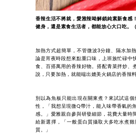
香辣生活不將就，愛雅辣呦解鎖純素新食感
健身，還是素食生活者，都能放心大口吃。
加熱方式超簡單，不管微波3分鐘、隔水加
論是宵夜時段想來點重口味，上班族忙碌中
食、百搭萬用的香辣好物。搭配青菜拌炒、
說，只要加熱，就能端出媲美火鍋店的香辣
別以為魚板只能出現在關東煮？來試試這個
性，「我想呈現微Q帶汁，能入味帶香氣的魚
感。」愛雅親自參與研發細節，花費大量時
給新選擇，「一般蛋白質攝取大多吃水煮雞
質。」