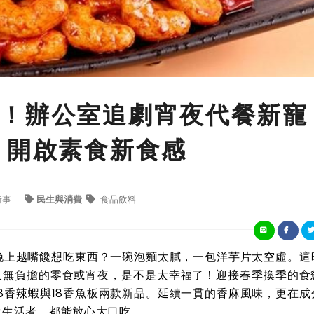
！辦公室追劇宵夜代餐新寵
 開啟素食新食感
時事
民生與消費
食品飲料
晚上越嘴饞想吃東西？一碗泡麵太膩，一包洋芋片太空虛。這
又無負擔的零食或宵夜，是不是太幸福了！迎接春季換季的食
18香辣蝦與18香魚板兩款新品。延續一貫的香麻風味，更在成
食生活者，都能放心大口吃。