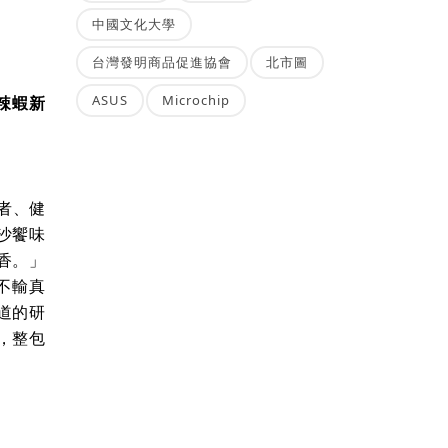
中國文化大學
台灣發明商品促進協會
北市圖
ASUS
Microchip
辣蝦新
者、健
沙饗味
香。」
不輸真
道的研
，整包