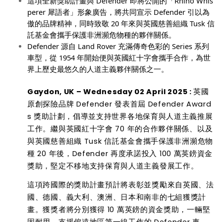
這項全新獎助計畫與
Defender
即將公開的「
Rhino Whis
perer
犀語者」形象廣告，將共同宣示
Defender
引以為
傲的品牌精神，同時致敬
20
年來與英國慈善組織
Tusk
信
託基金會攜手保護非洲瀕危物種的夥伴關係。
Defender
源自
Land Rover
充滿傳奇色彩的
Series
系列
車型，從
1954 年開始便與英國紅十字會攜手合作，為世
界上歷史最悠久的人道主義夥伴關係之一。
Gaydon, UK – Wednesday 02 April 2025 :
英國
原創探險品牌
Defender
發表首屆
Defender Award
s
獎助計劃，倡導並支持世界各地保育與人道主義推展
工作。繼與英國紅十字會
70
年的合作夥伴關係、以及
與英國慈善組織
Tusk
信託基金會攜手保護非洲瀕危物
種
20
年後，
Defender
再度承諾投入
100
萬英鎊資金
獎助，堅定不移地支持保育與人道主義發展工作。
這項跨國際的獎助計畫預計將表彰並獎勵來自英國、法
國、德國、義大利、澳洲、日本和南非的七組獲獎計
畫。獲獎者將分別獲得
10
萬英鎊的資金獎助，一輛堅
固耐用
、
支援偏遠地區第一線工作的
Defender
車