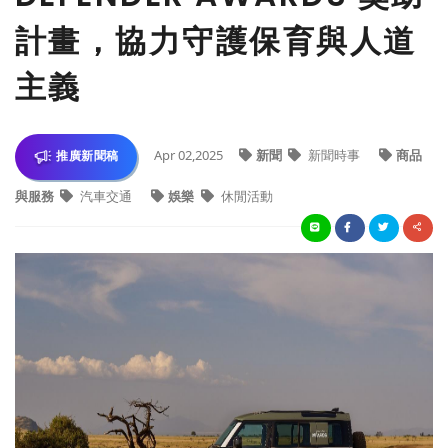
計畫，協力守護保育與人道
主義
Apr 02,2025
新聞
新聞時事
商品
推廣新聞稿
與服務
汽車交通
娛樂
休閒活動