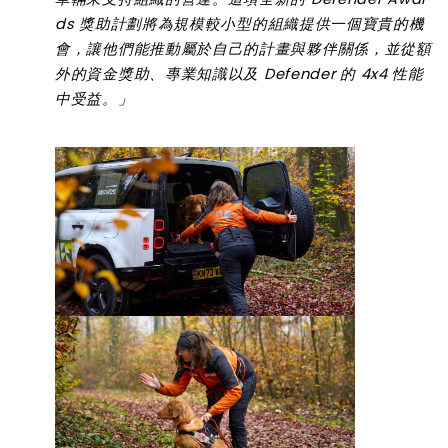
ds
獎助計劃將為規模較小型的組織提供一個寶貴的機
會，讓他們能推動屬於自己的計畫與夥伴關係，並從額
外的資金獎助
、
專業知識以及
Defender
的
4x4
性能
中受益。
」