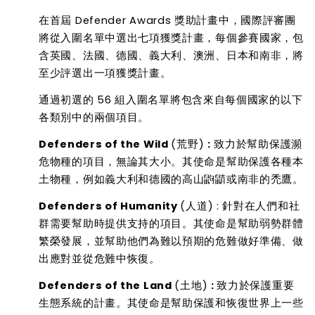
在首屆
Defender Awards
獎助計畫中，國際評審團
將從入圍名單中選出七項獲獎計畫，每個參賽國家，包
含英國、法國、德國、義大利、澳洲、日本和南非，將
至少評選出一項獲獎計畫。
通過初選的
56
組入圍名單將包含來自每個國家的以下
各類別中的兩個項目。
Defenders of the Wild
(
荒野
)
:
致力於幫助保護瀕
危物種的項目，無論其大小。其使命是幫助保護各種本
土物種，例如義大利和德國的高山鼩鼱或南非的禿鷹。
Defenders of Humanity
(
人道
) :
針對在人們和社
群需要幫助時提供支持的項目。其使命是幫助弱勢群體
繁榮發展，並幫助他們為難以預期的危難做好準備、做
出應對並從危難中恢復。
Defenders of the Land
(
土地
)
:
致力於保護重要
生態系統的計畫。其使命是幫助保護和恢復世界上一些