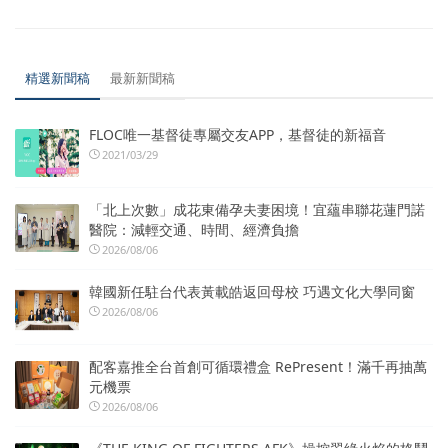
精選新聞稿
最新新聞稿
FLOC唯一基督徒專屬交友APP，基督徒的新福音
2021/03/29
「北上次數」成花東備孕夫妻困境！宜蘊串聯花蓮門諾
醫院：減輕交通、時間、經濟負擔
2026/08/06
韓國新任駐台代表黃載皓返回母校 巧遇文化大學同窗
2026/08/06
配客嘉推全台首創可循環禮盒 RePresent！滿千再抽萬
元機票
2026/08/06