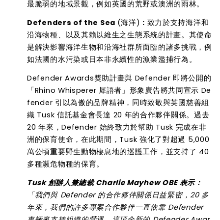
最脆弱的地域景觀，例如英國的荒野或澳洲的雨林。
Defenders of the Sea
(
海洋
)
:
致力於支持海洋和
沿海物種
、
以及其賴以維生之生態系統的計畫。其使命
是解決影響海洋生物和沿海社群所面臨的諸多挑戰，例
如法國的水污染或日本非永續性的漁業濫捕行為。
Defender Awards
獎助計畫與
Defender
即將公開的
「
Rhino Whisperer
犀語者」形象廣告將共同宣示
De
fender
引以為傲的品牌精神，同時致敬與英國慈善組
織
Tusk
信託基金會長達
20
年的合作夥伴關係。過去
20
年來，
Defender
始終致力於幫助
Tusk
完成在非
洲的保育使命，在此期間，
Tusk
強化了對超過
5,000
萬公頃重要野生動物棲息地的巡護工作，並支持了
40
多種瀕危物種的保育。
Tusk
創辦人兼總裁
Charlie Mayhew OBE
表示：
「我們與
Defender
的合作夥伴關係日益緊密，
20
多
年來，我們的許多專案合作夥伴一直依靠
Defender
車輛來支持組織的營運。這項全新的
Defender Awar