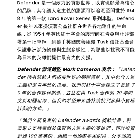
Defender
是一個致力於貢獻世界，以實現願景為核心
的品牌，其守護人道主義的淵源可以追溯至問世於
194
8
年的第一款
Land Rover Series
系列車型。
Defend
er
長年以來扮演著公益社群在世界各地運作的生命
線，從
1954
年英國紅十字會的護理師在肯亞與杜拜部
署第一批車輛，到攜手英國慈善組織
Tusk
信託基金會
保護非洲瀕危物種與生態多樣性，為那些以挑戰不可能
為日常的英雄們提供最有力的支援。
Defender
營運總監
Mark Cameron
表示：
「
Defen
der
擁有幫助人們拓展世界的榮耀傳統，其中包含人道
主義和保育事業的推展。我們與紅十字會建立了長達
7
0
年的合作夥伴關係，並且在與
Tusk
合作的
20
年間
支持相關組織，但我們希望未來能持續找到參與小規模
計劃的方式。
」
「我們全新發表的
Defender Awards
獎助計畫，將
表彰並支持奉獻於保育和人道主義的英雄們，預計投資
超過
100
萬英鎊，組織一個國際專家網路，分享知識