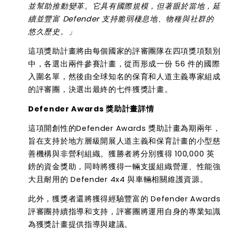
並幫助推動變革。它具有國際規模，但著眼於當地，延
續並豐富
Defender
支持脆弱棲息地、物種與社群的
悠久歷史。
」
這項獎助計畫將由每個國家的評審團隊在四項獎項類別
中，各選出兩件參賽計畫，從而形成一份
56
件的國際
入圍名單，然後由全球知名的保育和人道主義專家組成
的評審團，決選出最終的七件獲獎計畫。
Defender Awards
獎助計畫詳情
這項開創性的
Defender Awards
獎助計畫為期兩年，
旨在支持於地方層級開展人道主義和保育計畫的小型慈
善機構與非營利組織。獲勝者將分別獲得
100,000
英
鎊的資金獎助，同時將獲得一輛支援組織營運
、
性能強
大且耐用的
Defender 4x4
與車輛相關維護資源。
此外，獲獎者還將獲得經驗豐富的
Defender Awards
評審團持續指導和支持，評審團將運用自身的專業知識
為獲獎計畫提供指導與建議。