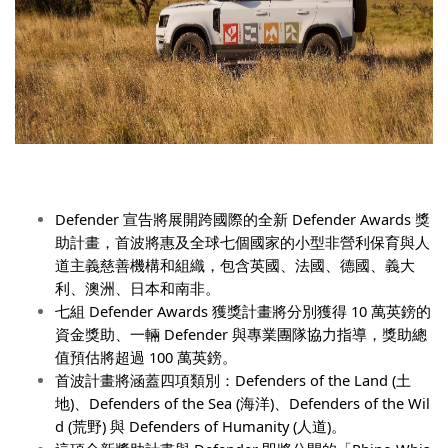
Defender
宣告將展開跨國際的全新
Defender Awards
獎
助計畫，首波將惠及全球七個國家的小型非營利保育與人
道主義慈善機構和組織，包含英國、法國、德國、義大
利、澳洲、日本和南非。
七組
Defender Awards
獲獎計畫將分別獲得
10
萬英鎊的
資金獎助、一輛
Defender
與專業團隊協力指導，獎助總
值預估將超過
100
萬英鎊。
首波計畫將涵蓋四項類別：
Defenders of the Land (
土
地
)
、
Defenders of the Sea (
海洋
)
、
Defenders of the Wil
d (
荒野
)
與
Defenders of Humanity (
人道
)
。