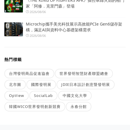
《THE KING OF FIGHTERS AFK》操控翠綠火焰的格鬥
家「阿修．克里門森」登場
2026/08/06
Microchip攜手美光科技展示高效能PCIe Gen6儲存架
構，滿足AI與資料中心基礎架構需求
2026/08/06
熱門標籤
台灣發明商品促進協會
世界發明智慧財產聯盟總會
北市圖
國際發明展
JDIE日本設計創意暨發明展
OpView
SocialLab
中國文化大學
韓國WICO世界發明創新競賽
永春分館