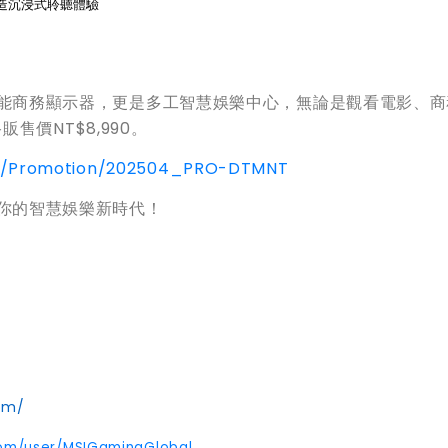
好打造沉浸式聆聽體驗
款高性能商務顯示器，更是多工智慧娛樂中心，無論是觀看電影、
價NT$8,990。
om/Promotion/202504_PRO-DTMNT
開啟你的智慧娛樂新時代！
com/
com/user/MSIGamingGlobal