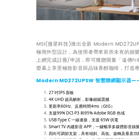
MSI(微星科技)推出全新 Modern MD
極簡外型設計，為使用者帶來前所未有的娛樂與多工
上網完成註冊/申請，即可獲贈限量「遠傳friD
螢幕上享受極致影音與品味香醇咖啡，打造
Modern MD272UPSW
智慧聯網顯示器—
27 吋IPS 面板
4K UHD 超高解析，影像細膩震撼
更新率60Hz、反應時間4ms（GtG）
支援99% DCI-P3 和95% Adobe RGB 色域
USB-Type C 一線連接，支援 65W 供電
Smart TV 內建影音 APP，一鍵暢享多媒體影音娛
四向可調節支架，具有傾斜、高低、旋轉及垂直功