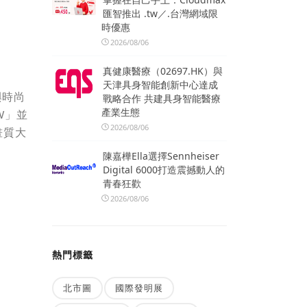
匯智推出 .tw／.台灣網域限
時優惠
2026/08/06
真健康醫療（02697.HK）與
天津具身智能創新中心達成
與時尚
戰略合作 共建具身智能醫療
產業生態
W」並
2026/08/06
畫質大
陳嘉樺Ella選擇Sennheiser
Digital 6000打造震撼動人的
青春狂歡
2026/08/06
熱門標籤
北市圖
國際發明展