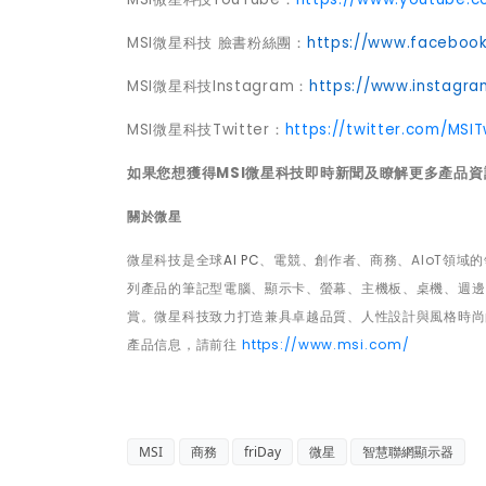
MSI
微星科技
臉書粉絲團
：
https://www.faceboo
MSI
微星科技
Instagram
：
https://www.instagr
MSI
微星科技
Twitter
：
https://twitter.com/MSI
如果您
想獲得
MSI
微星科技
即時新聞及
瞭解更多產品資
關於微星
微星科技是全球
AI PC
、電競、創作者、商務、
AIoT
領域的
列產品的筆記型電腦、顯示卡、螢幕、主機板、桌機、週邊
賞。微星科技致力打造兼具卓越品質、人性設計與風格時尚
產品信息，請前往
https://www.msi.com/
MSI
商務
friDay
微星
智慧聯網顯示器