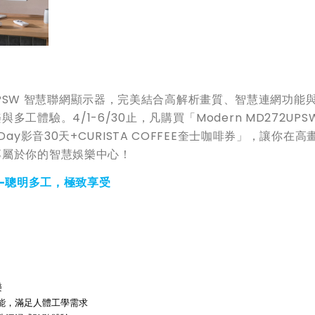
272UPSW 智慧聯網顯示器，完美結合高解析畫質、智慧連網功能
體驗。4/1-6/30止，凡購買「Modern MD272UPS
ay影音30天+CURISTA COFFEE奎士咖啡券」，讓你在高
專屬於你的智慧娛樂中心！
—聰明多工，極致享受
樂
能，滿足人體工學需求