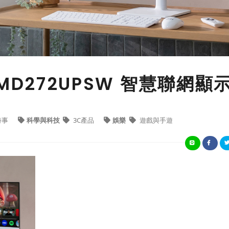
n MD272UPSW 智慧聯網顯
時事
科學與科技
3C產品
娛樂
遊戲與手遊