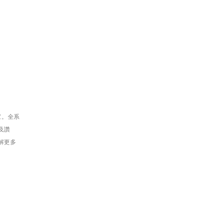
家。全系
及讚
解更多