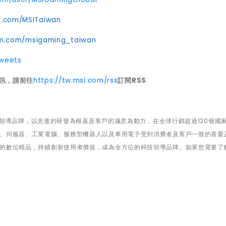
k.com/MSITaiwan
am.com/msigaming_taiwan
Tweets
訊，請前往
https://tw.msi.com/rss
訂閱
RSS
領導品牌，以先進的研發為根基及客戶的滿意為動力，在全球行銷超過
120
個國
、伺服器、工業電腦、服務型機器人以及車用電子受到消費者及客戶一致的喜愛
的數位精品，持續創新使用者價值，成為全方位的科技領導品牌。如果您需要了