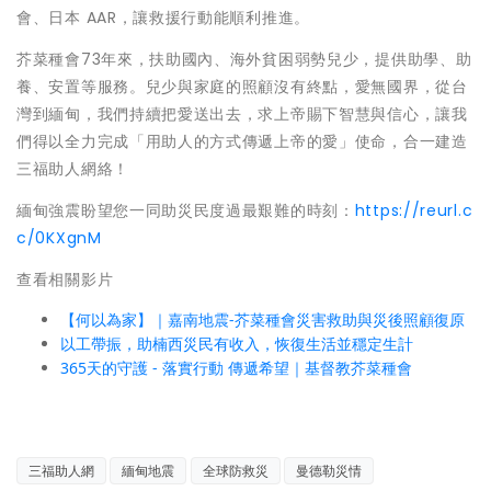
會、日本 AAR，讓救援行動能順利推進。
芥菜種會73年來，扶助國內、海外貧困弱勢兒少，提供助學、助
養、安置等服務。兒少與家庭的照顧沒有終點，愛無國界，從台
灣到緬甸，我們持續把愛送出去，求上帝賜下智慧與信心，讓我
們得以全力完成「用助人的方式傳遞上帝的愛」使命，合一建造
三福助人網絡！
緬甸強震盼望您一同助災民度過最艱難的時刻：
https://reurl.c
c/0KXgnM
查看相關影片
【何以為家】｜嘉南地震-芥菜種會災害救助與災後照顧復原
以工帶振，助楠西災民有收入，恢復生活並穩定生計
365天的守護 - 落實行動 傳遞希望｜基督教芥菜種會
三福助人網
緬甸地震
全球防救災
曼德勒災情