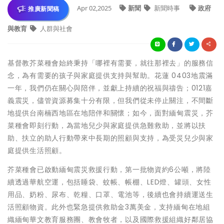
Apr 02,2025
新聞
新聞時事
政府
推廣新聞稿
與教育
人群與社會
基督教芥菜種會始終秉持「哪裡有需要，就往那裡去」的服務信
念，為有需要的孩子與家庭提供支持與幫助。花蓮 0403地震滿
一年，我們仍在關心與陪伴，並獻上持續的祝福與禱告；0121嘉
義震災，儘管資源募集十分有限，但我們從未停止關注，不間斷
地提供台南楠西地區在地陪伴和關懷；如今，面對緬甸震災，芥
菜種會即刻行動，為當地兒少與家庭提供急難救助，並將以扶
助、扶立的助人行動帶來中長期的照顧與支持，為受災兒少與家
庭提供生活照顧。
芥菜種會已啟動緬甸震災救援行動，第一批物資約6公噸，將陸
續透過華航空運，包括睡袋、蚊帳、帳棚、LED燈、罐頭、女性
用品、奶粉、尿布、乾糧、口罩、電池等，後續也會持續運送生
活照顧物資。此外也緊急提供救助金3萬美金，支持緬甸在地組
織緬甸華文教育服務團、教會牧者，以及國際救援組織好鄰居協