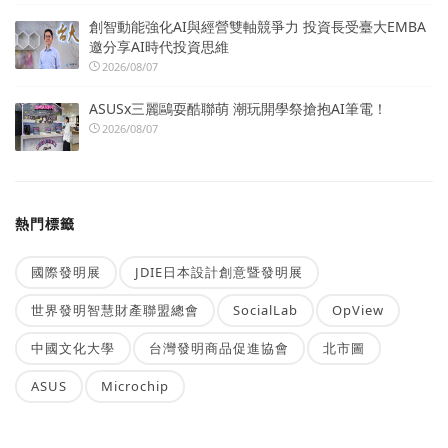
創智動能強化AI與經營雙軸競爭力 投資長受臺大EMBA
邀分享AI時代投資思維
2026/08/07
ASUSx三麗鷗耍酷聯萌 潮玩開學祭搶抱AI筆電！
2026/08/07
熱門標籤
國際發明展
JDIE日本設計創意暨發明展
世界發明智慧財產聯盟總會
SocialLab
OpView
中國文化大學
台灣發明商品促進協會
北市圖
ASUS
Microchip