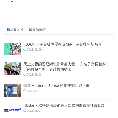
精選新聞稿
最新新聞稿
FLOC唯一基督徒專屬交友APP，基督徒的新福音
2021/03/29
天上父親的愛延續化作希望力量！ 六名子女捐贈家扶
「南投映全號」延續善的循環
2026/08/08
鎧應 AudienceSense 臉部辨識功能上市
2026/08/07
HDBank 取得越南歷來最大規模國際銀團社會貸款
2026/08/07