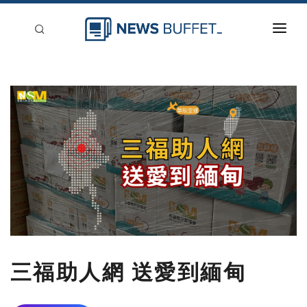
回到首頁
新聞稿分類
登入
刊登
三福助人網 送愛到緬甸