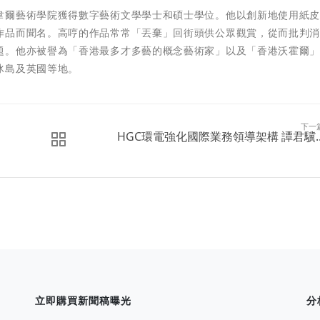
韋爾藝術學院獲得數字藝術文學學士和碩士學位。他以創新地使用紙
作品而聞名。高哼的作品常常「丟棄」回街頭供公眾觀賞，從而批判
題。他亦被譽為「香港最多才多藝的概念藝術家」以及「香港沃霍爾
冰島及英國等地。
下一
HGC環電強化國際業務領導架構 譚君驥..
立即購買新聞稿曝光
分