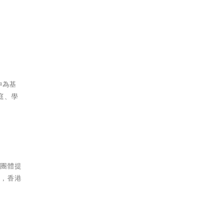
神為基
庭、學
善團體提
外，香港