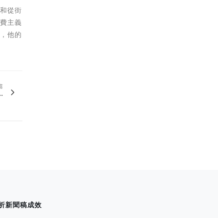
皮和從街
消費主義
」，他的
篇
.
析新聞稿成效