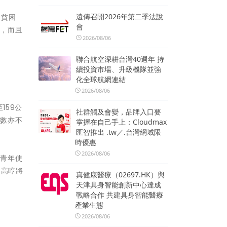
遠傳召開2026年第二季法說
於貧困
會
入，而且
2026/08/06
聯合航空深耕台灣40週年 持
續投資市場、升級機隊並強
化全球航網連結
2026/08/06
159公
社群觸及會變，品牌入口要
時數亦不
掌握在自己手上：Cloudmax
匯智推出 .tw／.台灣網域限
時優惠
2026/08/06
門青年使
。高哼將
真健康醫療（02697.HK）與
天津具身智能創新中心達成
戰略合作 共建具身智能醫療
產業生態
2026/08/06