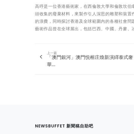
高哼是一位香港藝術家，在西倫敦大學和倫敦坎伯
頭收集的廢棄材料，來製作引人深思的雕塑和裝置
的浪費，同時探討香港及全球範圍內的各種社會問
藝術作品曾在全球展出，包括巴西、中國、丹麥、
上一篇
「澳門銀河」澳門悦榕庄煥新演繹泰式奢
華...
NEWSBUFFET 新聞稿自助吧