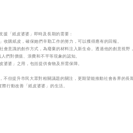
以支援「紙皮婆婆」即時及長期的需要：
婆」收購紙皮，確保她們辛勤工作的努力，可以獲得應有的回報。
具社會意識的創作方式，為廢棄的材料注入新生命。透過他的創意視野
挑戰人們對價值、浪費和不平等現象的認知。
紙皮婆婆」之用，包括提供食物及所需保障。
合，不但提升市民大眾對相關議題的關注，更期望能推動社會各界的長
實際行動改善「紙皮婆婆」的生活。