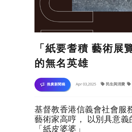
「紙要耆積 藝術展
的無名英雄
Apr 03,2025
民生與消費
推廣新聞稿
基督教香港信義會社會服
藝術家高哼， 以別具意
「紙皮婆婆」