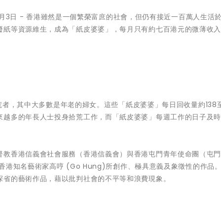
年4月3日 - 香港雖然是一個繁榮富庶的社會，但仍有接近一百萬人生活
廢紙等資源維生，成為「紙皮婆婆」，每月只有約七百港元的微薄收
拾荒者，其中大多數是年老的婦女。這些「紙皮婆婆」每日回收量約138至
來越多的年長人士投身拾荒工作，而「紙皮婆婆」每週工作的日子及
督教香港信義會社會服務（香港信義會）與香港屯門青年使命團（屯
港知名藝術家高哼 (Go Hung)所創作、極具意義及象徵性的作品
深省的藝術作品，藉以批判社會的不平等和浪費現象。