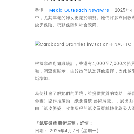
香港 -
Media OutReach Newswire
- 2025
中，尤其年老的婦女更處於弱勢。她們許多靠回收
缺乏保險、勞動保障和社會認同。
根據非政府組織統計，香港有4,000至7,000名
噸，調查更顯示，由於她們缺乏其他選擇，因此越
斷增加。
為使社會了解她們的困境，並提供實質的協助，基
命團）協作推策動「紙要耆積 藝術展覽」，展出由香
由「紙皮婆婆」收集所得的紙皮及廢紙轉化為發人
「紙要耆積 藝術展覽」詳情：
日期： 2025年4月7日 (星期一)