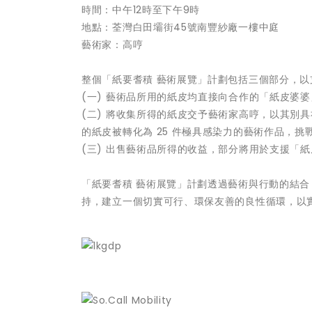
時間：中午12時至下午9時
地點：荃灣白田壩街45號南豐紗廠一樓中庭
藝術家：高哼
整個「紙要耆積 藝術展覽」計劃包括三個部分，
(一) 藝術品所用的紙皮均直接向合作的「紙皮婆
(二) 將收集所得的紙皮交予藝術家高哼，以其別
的紙皮被轉化為 25 件極具感染力的藝術作品，
(三) 出售藝術品所得的收益，部分將用於支援「
「紙要耆積 藝術展覽」計劃透過藝術與行動的結
持，建立一個切實可行、環保友善的良性循環，以