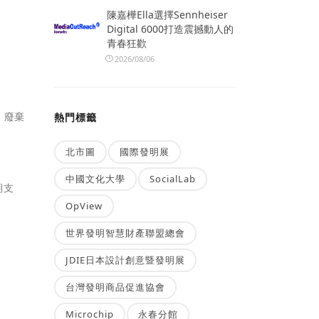
陳嘉樺Ella選擇Sennheiser
Digital 6000打造震撼動人的
青春狂歡
2026/08/06
，廢棄
熱門標籤
北市圖
國際發明展
中國文化大學
SocialLab
期支
OpView
世界發明智慧財產聯盟總會
JDIE日本設計創意暨發明展
台灣發明商品促進協會
Microchip
永春分館