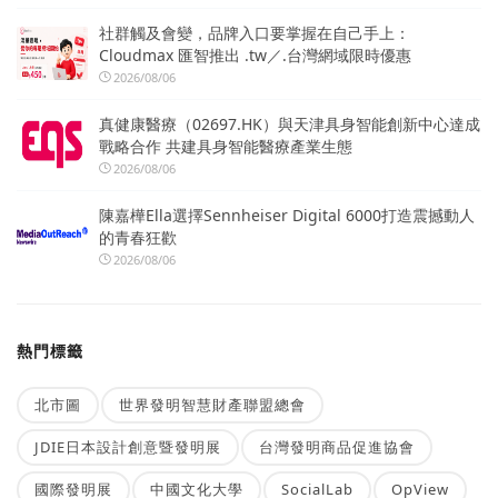
社群觸及會變，品牌入口要掌握在自己手上：
Cloudmax 匯智推出 .tw／.台灣網域限時優惠
2026/08/06
真健康醫療（02697.HK）與天津具身智能創新中心達成
戰略合作 共建具身智能醫療產業生態
2026/08/06
陳嘉樺Ella選擇Sennheiser Digital 6000打造震撼動人
的青春狂歡
2026/08/06
熱門標籤
北市圖
世界發明智慧財產聯盟總會
JDIE日本設計創意暨發明展
台灣發明商品促進協會
國際發明展
中國文化大學
SocialLab
OpView