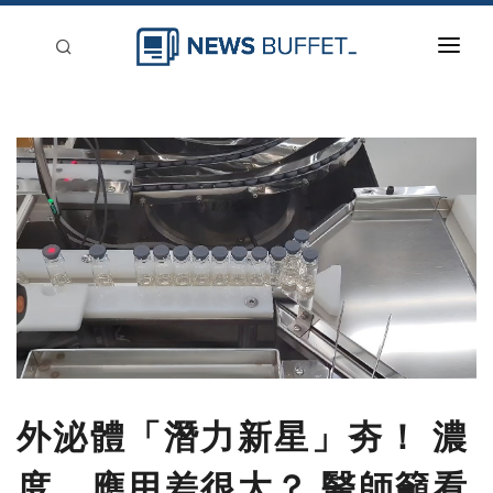
回到首頁
新聞稿分類
登入
刊登
外泌體「潛力新星」夯！ 濃
度、應用差很大？ 醫師籲看