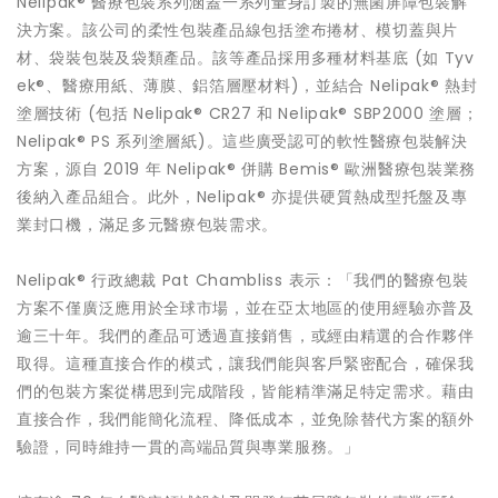
Nelipak® 醫療包裝系列涵蓋一系列量身訂製的無菌屏障包裝解
決方案。該公司的柔性包裝產品線包括塗布捲材、模切蓋與片
材、袋裝包裝及袋類產品。該等產品採用多種材料基底 (如 Tyv
ek®、醫療用紙、薄膜、鋁箔層壓材料)，並結合 Nelipak® 熱封
塗層技術 (包括 Nelipak® CR27 和 Nelipak® SBP2000 塗層；
Nelipak® PS 系列塗層紙)。這些廣受認可的軟性醫療包裝解決
方案，源自 2019 年 Nelipak® 併購 Bemis® 歐洲醫療包裝業務
後納入產品組合。此外，Nelipak® 亦提供硬質熱成型托盤及專
業封口機，滿足多元醫療包裝需求。
Nelipak® 行政總裁 Pat Chambliss 表示：「我們的醫療包裝
方案不僅廣泛應用於全球市場，並在亞太地區的使用經驗亦普及
逾三十年。我們的產品可透過直接銷售，或經由精選的合作夥伴
取得。這種直接合作的模式，讓我們能與客戶緊密配合，確保我
們的包裝方案從構思到完成階段，皆能精準滿足特定需求。藉由
直接合作，我們能簡化流程、降低成本，並免除替代方案的額外
驗證，同時維持一貫的高端品質與專業服務。」