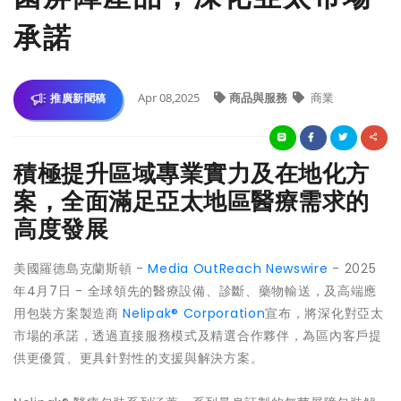
承諾
Apr 08,2025
商品與服務
商業
推廣新聞稿
積極提升區域專業實力及在地化方
案，全面滿足亞太地區醫療需求的
高度發展
美國羅德島克蘭斯頓 -
Media OutReach Newswire
- 2025
年4月7日 - 全球領先的醫療設備、診斷、藥物輸送，及高端應
用包裝方案製造商
Nelipak® Corporation
宣布，將深化對亞太
市場的承諾，透過直接服務模式及精選合作夥伴，為區內客戶提
供更優質、更具針對性的支援與解決方案。