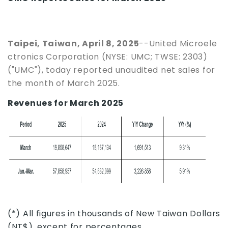
Taipei, Taiwan, April 8, 2025
--United Microele
ctronics Corporation (NYSE: UMC; TWSE: 2303)
("UMC"), today reported unaudited net sales for
the month of March 2025.
Revenues for March 2025
(*) All figures in thousands of New Taiwan Dollars
(NT$), except for percentages