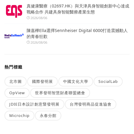
真健康醫療（02697.HK）與天津具身智能創新中心達成
戰略合作 共建具身智能醫療產業生態
2026/08/06
陳嘉樺Ella選擇Sennheiser Digital 6000打造震撼動人
的青春狂歡
2026/08/06
熱門標籤
北市圖
國際發明展
中國文化大學
SocialLab
OpView
世界發明智慧財產聯盟總會
JDIE日本設計創意暨發明展
台灣發明商品促進協會
Microchip
永春分館