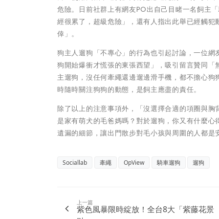
危險。日前社群上有網友PO出自己目睹一名飼主
經很累了，超級危險」，還有人指出此舉已經觸犯
倖」。
狗主人遛狗「不專心」的行為也引起討論，一位網
狗開始爆衝才慌張的東張西望」，吸引留言贊同「
主遛狗，沒任何牽繩還邊遛邊滑手機，都不擔心狗
時隨時關注狗狗的動態，是飼主應盡的責任。
除了以上的注意事項外，「沒選擇合適的項圈與胸
是家有萌犬的毛爸媽嗎？對於遛狗，你又有什麼心
遺漏的細節，讓出門散步對毛小孩與周圍的人都是
Sociallab
牽繩
OpView
騎車遛狗
遛狗
上一篇
紫色風暴限時綻放！全台8大「紫藤花景