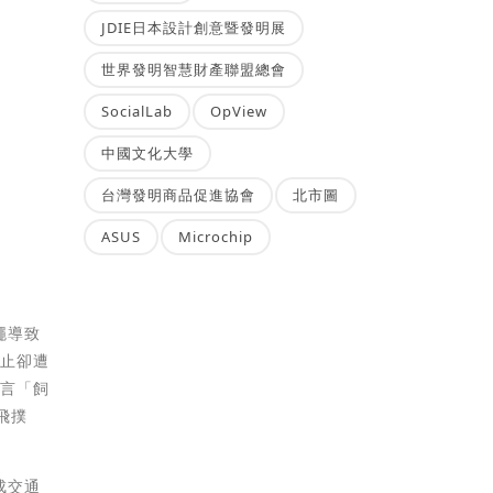
JDIE日本設計創意暨發明展
世界發明智慧財產聯盟總會
SocialLab
OpView
中國文化大學
台灣發明商品促進協會
北市圖
ASUS
Microchip
繩導致
阻止卻遭
直言「飼
飛撲
成交通