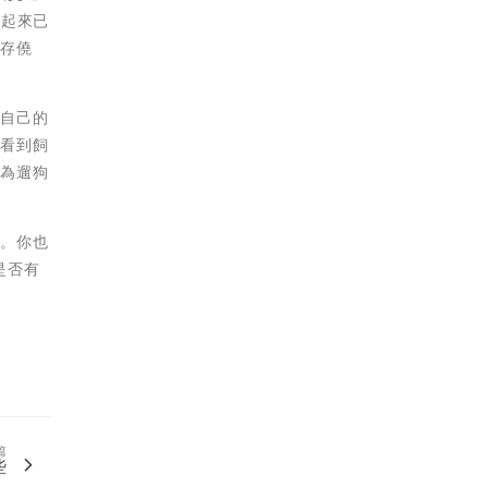
看起來已
心存僥
到自己的
近看到飼
認為遛狗
動。你也
是否有
篇
些