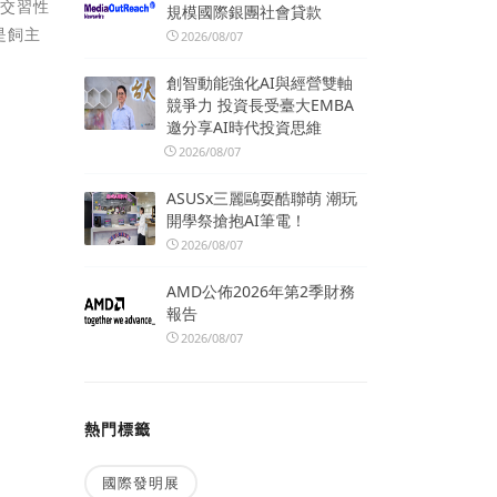
社交習性
規模國際銀團社會貸款
是飼主
2026/08/07
創智動能強化AI與經營雙軸
競爭力 投資長受臺大EMBA
邀分享AI時代投資思維
2026/08/07
ASUSx三麗鷗耍酷聯萌 潮玩
開學祭搶抱AI筆電！
2026/08/07
AMD公佈2026年第2季財務
報告
2026/08/07
熱門標籤
國際發明展