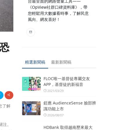
台最全面的網路聲量工具——
《OpView社群口碑資料庫》，帶
您輕鬆用大數據看時事，了解民意
風向、網友喜好！
恐
精選新聞稿
最新新聞稿
FLOC唯一基督徒專屬交友
APP，基督徒的新福音
2021/03/29
鎧應 AudienceSense 臉部辨
您了解
識功能上市
2026/08/07
關注。
HDBank 取得越南歷來最大