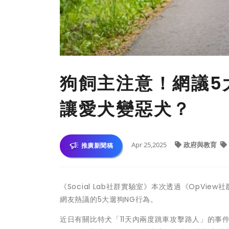
狗飼主注意！網議5
讓愛犬變惡犬？
Apr 25,2025
政府與教育
推廣新聞稿
《Social Lab社群實驗室》本次透過《OpV
網友熱議的5大遛狗NG行為。
近日有關比特犬「11天內兩度跳車攻擊路人」的事