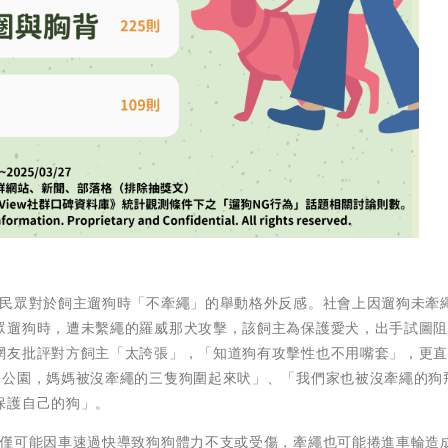
多民眾對於飼主遛狗時「不牽繩」的舉動格外反感。社會上因遛狗未牽
眾遛狗時，遭未繫繩的羅威那犬攻擊，該飼主為保護愛犬，出手試圖
網友批評對方飼主「太誇張」，「知道狗有攻擊性也不用嘴套」，更
去公園，媽媽被沒牽繩的三隻狗圍起來吠」、「我們家也被沒牽繩的狗
保護自己的狗」。
不僅可能因車速過快導致狗狗體力不支或受傷，牽繩也可能捲進車輪造