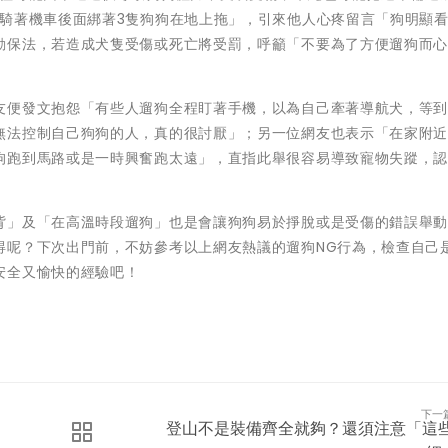
「騎著機車後面綁著3隻狗狗在地上拖」，引來他人心疼留言「狗明顯
動保法，若造成犬隻受傷或死亡將受罰，呼籲「不要為了方便遛狗而
友便發文抱怨「有些人遛狗全程盯著手機，以為自己牽著導航犬，等
無法控制自己狗狗的人，真的很討厭」；另一位網友也表示「在家附
狗跑到馬路或是一時興奮跑太遠」，直指此舉很容易導致寵物失蹤，
背」及「在高溫時段遛狗」也是會讓狗狗易於掙脫或是受傷的錯誤舉
得呢？下次出門前，不妨參考以上網友熱議的遛狗NG行為，檢查自己
安全又愉快的經驗吧！
下一
登山不是裝備齊全就夠？還須注意「這