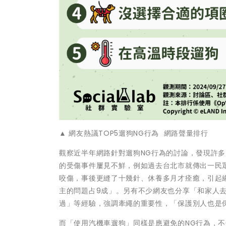
▲ 網友熱議TOP5遛狗NG行為 網路聲量排行
觀察近半年網路針對遛狗NG行為的討論，發現許
的受傷事件屢見不鮮，例如過去台北市就傳出一民
咬傷，事後更縫了十幾針、休養多月才痊癒，引起
主的問題占9成」。另有不少網友也分享「和家人
過」等經驗，強調牽繩的重要性，「保護別人也是
而「使用汽機車遛狗」同樣是應避免的NG行為，