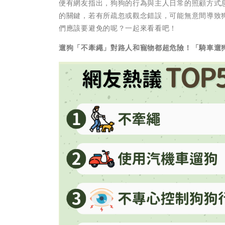
便有網友指出，狗狗的行為與主人日常的照顧方式
的關鍵，若有所疏忽或觀念錯誤，可能無意間導致
們應該要避免的呢？一起來看看吧！
遛狗「不牽繩」對路人和寵物都超危險！「騎車遛