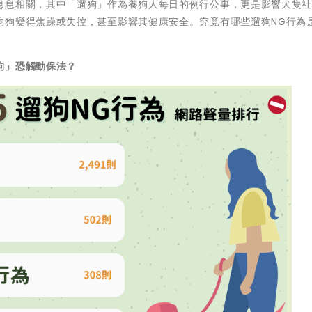
息息相關，其中「遛狗」作為養狗人每日的例行公事，更是影響犬隻
狗狗變得焦躁或失控，甚至影響其健康安全。究竟有哪些遛狗NG行為
狗」恐觸動保法？