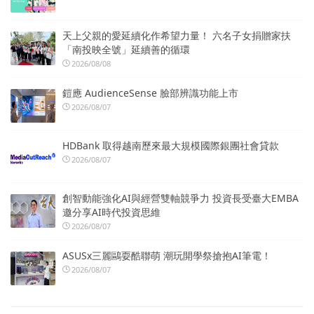
天上父親的愛延續化作希望力量！ 六名子女捐贈家扶
「南投映全號」延續善的循環
2026/08/08
鎧應 AudienceSense 臉部辨識功能上市
2026/08/07
HDBank 取得越南歷來最大規模國際銀團社會貸款
2026/08/07
創智動能強化AI與經營雙軸競爭力 投資長受臺大EMBA
邀分享AI時代投資思維
2026/08/07
ASUSx三麗鷗耍酷聯萌 潮玩開學祭搶抱AI筆電！
2026/08/07