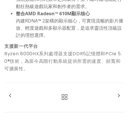
動狂熱級遊戲玩家和創作者的需求。
整合
AMD Radeon™ 610M
顯示核心
內建RDNA™ 2架構的顯示核心，可實現流暢的影片播
放、輕度遊戲和多顯示器配置，是追求靈活性頂級設
計的理想選擇。
支援新一代平台
Ryzen 8000HX
系列處理器支援
DDR5
記憶體和
PCIe 5.
0®
技術，為當今高階行動系統提供所需的速度、頻寬和
可擴展性。