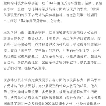
聖約翰科技大學舉辦第一屆「114年度優秀青年選拔」活動，表揚
在學術、服務、領導與專業技能等方面表現優異的學生。9位同
學展現聖約翰學子多元才能與積極精神，從激烈競爭中脫穎而
出，獲頒「114年度優秀青年」之肯定。
本次選拔由學生事務處辦理，採書面審查與現場簡報方式進行，
評選重點包括：學業成績、社團參與、志工服務與競賽表現。獲
選學生除學業優異，亦積極參與校內外活動，並取得多項專業證
照，實踐「做中學、學中做」的精神。計有9位學生獲獎，分別
為日間部電機系劉毅安、工管系蔡尚哲、休觀系張哲祥、創設系
呂佳雋、多媒系秦仕晉、樂齡系張詠智與胡宜均，以及進修部工
管系劉秭榆、機械系黃聖宇。
唐彥博校長非常肯定獲獎同學在各方面的表現與努力，因為學生
多元才能的大放異彩，充分展現聖約翰全人教育的成果。他表
示，聖約翰科大重視學生多元發展，鼓勵從課堂延伸至生活應
用，透過學生組織與志工服務培養領導力與社會責任。本次獲獎
同學除了記功一次及頒發5,000元獎學金之外，並於校慶慶典公