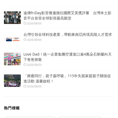
遠傳friDay影音獲邀擔任國際艾美獎評審 台灣本土影
音平台首登全球影視最高殿堂
2026/08/05
台灣引領全球科技產業，帶動東南亞跨境高階人才需求
2026/08/05
Love Dad！統一企業集團空運進口逾4萬朵石斛蘭向天
下爸爸致敬
2026/08/05
「療癒同行，親子森呼吸」115年失親家庭親子關係促
進活動 溫馨啟程！
2026/08/05
熱門標籤