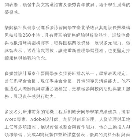
開表揚，頒發中英文當選證書及優秀青年披肩，給予學生滿滿的
榮譽感。
樂齡福祉與健康促進系張詠智同學在臺北榮總及其附設長照機構
累積服務260小時，具有豐富的實務經驗與服務熱忱。課餘他參
與地板滾球與圍棋賽事，取得圍棋四段資格，展現多元能力。張
詠智表示，透過這次選拔，讓他重新整理學習歷程，也更堅定持
續服務與挑戰的信念。
多媒體設計系秦仕晉同學多次獲得班排名第一，學業表現穩定。
曾任系學會會長，現任學生會會長，具備領導與溝通能力。他不
但通過人際關係與溝通乙級檢定，更積極參與校內活動與志工服
務，展現責任感與行動力。
多次名列班排前茅的電機工程系劉毅安同學學業成績優異，擁有
Word專家、Adobe設計師、創新與創業管理、人資管理與工地
主任等多項證照，展現跨領域整合與實作能力。他亦主動投入AI
領域學習，完成AI簡報製作並於課堂發表，優異的資料分析與簡