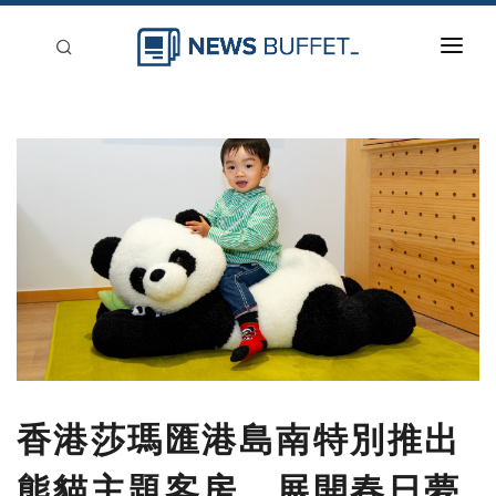
回到首頁
新聞稿分類
登入
刊登
香港莎瑪匯港島南特別推出
熊貓主題客房，展開春日夢