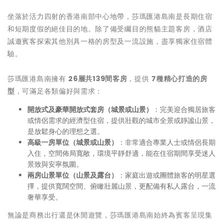
坐落於活力四射的香港南部中心地帶，莎瑪匯港島南是長期住宿
和短期度假的絕佳目的地。除了備受矚目的熊貓主題客房，酒店
誠邀賓客探索其他別具一格的房型及一流設施，盡享獨家住宿體
驗。
莎瑪匯港島南擁有
26
層共
139
間客房
，提供
7
種精心打造的房
型
，可滿足各類偏好與需求：
開放式及豪華開放式套房（城景或山景）
：完美迎合獨居旅客
或情侶需求的經濟型住宿，提供壯觀的城市全景或靜謐山景，
是放鬆身心的理想之選。
高級一房單位（城景或山景）
：非常適合專業人士或情侶長期
入住，空間佈局寬敞，環境平靜舒適，能在住宿期間享受迷人
景致與安寧氛圍。
兩房山景單位（山景及露台）
：家庭出遊或團體旅客的明星選
擇，提供寬闊空間、俯瞰壯麗山景，更配備有私人露台，一流
奢華享受。
無論是商務出行還是休閒遊覽，莎瑪匯港島南始終為賓客呈現集