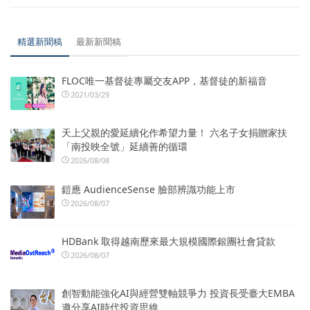
精選新聞稿
最新新聞稿
FLOC唯一基督徒專屬交友APP，基督徒的新福音
2021/03/29
天上父親的愛延續化作希望力量！ 六名子女捐贈家扶
「南投映全號」延續善的循環
2026/08/08
鎧應 AudienceSense 臉部辨識功能上市
2026/08/07
HDBank 取得越南歷來最大規模國際銀團社會貸款
2026/08/07
創智動能強化AI與經營雙軸競爭力 投資長受臺大EMBA
邀分享AI時代投資思維