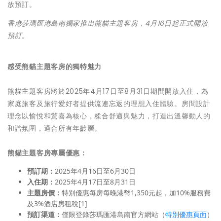
香港莎瑪匯港島南獨家推出熊貓主題客房，4月16日起正式開放
預訂。
感受熊貓主題客房的獨特魅力
熊貓主題客房將於2025年4月17日至8月31日期間開放入住，為
家庭旅客及旅行愛好者提供流連忘返的理想入住體驗。房間設計
理念以愉悅和驚喜為核心，糅合舒適與魅力，打造出溫馨動人的
和諧氛圍，適合所有年齡層。
熊貓主題客房專屬優惠：
預訂期：
2025年4月16日至6月30日
入住期：
2025年4月17日至8月31日
主題房價：
特別優惠每房每晚港幣1,350元起，加10%服務費
及3%酒店房租稅[1]
預訂渠道：
僅限登錄莎瑪匯港島南官方網站（
特別優惠頁面
）