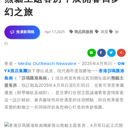
幻之旅
Apr 17,2025
商品與服務
商業
旅
推廣新聞稿
行
香港 -
Media OutReach Newswire
- 2025年4月16日 -
ON
YX
酒店集團
旗下傑出成員，現代都市度假勝地——
香港莎瑪匯港
島南
（「莎瑪匯港島南」）
現欣然宣布推出其別開生面的
熊貓主
題客房
，預訂期為2025年4月16日至6月30日，住客可享受專屬
優惠（附帶條款及細則）。是次夢幻住宿主題誠邀賓客盡情探索
這一設計精妙、兼具趣味性與舒適度的住宿體驗，與自然界最受
喜愛的動物之一共同徜徉於為您精心打造的奇妙氛圍。