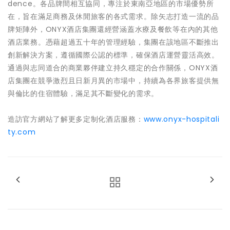
dence。各品牌間相互協同，專注於東南亞地區的市場優勢所
在，旨在滿足商務及休閒旅客的各式需求。除矢志打造一流的品
牌矩陣外，ONYX酒店集團還經營涵蓋水療及餐飲等在內的其他
酒店業務。憑藉超過五十年的管理經驗，集團在該地區不斷推出
創新解決方案，遵循國際公認的標準，確保酒店運營靈活高效。
通過與志同道合的商業夥伴建立持久穩定的合作關係，ONYX酒
店集團在競爭激烈且日新月異的市場中，持續為各界旅客提供無
與倫比的住宿體驗，滿足其不斷變化的需求。
造訪官方網站了解更多定制化酒店服務：
www.onyx-hospitali
ty.com