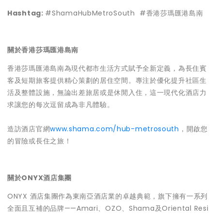
Hashtag:
#ShamaHubMetroSouth #香港莎瑪匯港島南
關於香港莎瑪匯港島南
香港莎瑪匯港島南為現代都市生活方式賦予全新定義，為長住賓
客及短期旅客提供精心策劃的居住空間。專注於優化提升社區生
活及整體設施，無論出差旅居或是休閒入住，這一現代化酒店力
求讓您的每次逗留成為非凡體驗。
造訪酒店官網
www.shama.com/hub-metrosouth
，開啟您
的冒險或長住之旅！
關於ONYX酒店集團
ONYX 酒店集團作為東南亞酒店業的卓越典範，旗下擁有一系列
全面且互補的品牌——Amari、OZO、Shama及Oriental Resi