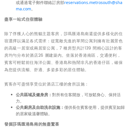
或通過電子郵件聯絡訂房部
reservations.metrosouth@sha
ma.com
。
盡享一站式住宿體驗
除了俘獲人心的熊貓主題客房，莎瑪匯港島南還提供多樣化的住
宿選擇以滿足各式需求：從寬敞先進的單間公寓到擁有壯麗景色
的高級一居室或兩居室公寓，7 種房型共計139 間精心設計的客
房均勻分布於酒店26 層建築內。坐落於香港南區，交通便利，
賓客可輕鬆前往海洋公園、香港島和熱鬧非凡的香港仔區，確保
為您提供流暢、舒適、多姿多彩的居住體驗。
賓客亦可盡情享受位於酒店三樓的會所設施：
公共區域及健身房：
對所有住客開放，可放鬆身心、保持活
力。
公共廚房及自助洗衣設施：
僅供長住賓客使用，提供賓至如歸
的居家級溫馨體驗。
發掘莎瑪匯港島南的無盡驚喜