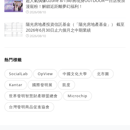
超人氣偶像Ozone 8/15即將現身OUTDOOR一日店長浪
漫寵粉！解鎖近距離夢幻福利！
2026/08/10
陽光房地產投資信託基金（「陽光房地產基金」） 截至
2026年6月30日止六個月之中期業績
2026/08/10
熱門標籤
SocialLab
OpView
中國文化大學
北市圖
Kantar
國際發明展
凱度
世界發明智慧財產聯盟總會
Microchip
台灣發明商品促進協會