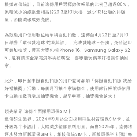
根據遠傳統計，目前遠傳用戶選擇數位帳單的比例已超過80%，
累積減少的紙張量相當於29.3座101大樓，減少1131公噸的排碳
量，節能減碳成效亮眼。
為鼓勵用戶使用數位帳單與自動扣繳，遠傳自4月22日至7月10
日舉辦「環保愛地球 蛇我其誰」，完成愛地球三任務，免登記即
可參加抽獎，豐富大獎包括iPhone 16、Samsung Galaxy S2
5，還有清涼全家霜淇淋與超萌愛．喜嗲鹿玩偶等好禮讓你抽回
家。
此外，即日起申辦自動扣繳的用戶還可參加「你辦自動扣繳 我給
好禮抽獎」活動，每個月可抽全家購物金，使用銀行帳號或信用
卡自動扣繳再增加抽獎機會，越早申辦，抽獎機會越大！
領先業界 遠傳全面採用環保SIM卡
遠傳領先業界，2024年9月起全面採用再生材質環保SIM卡，並
升級為半卡設計，大幅減少塑膠原料用量。而自2025年，遠傳將
逐步發放新版環保SIM卡，相較傳統SIM卡，新版環保半卡預計每