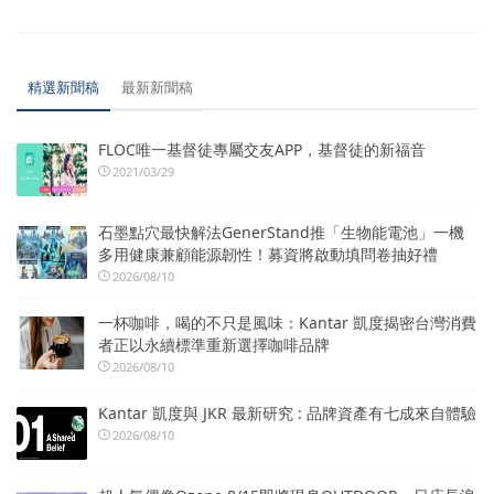
精選新聞稿
最新新聞稿
FLOC唯一基督徒專屬交友APP，基督徒的新福音
2021/03/29
石墨點穴最快解法GenerStand推「生物能電池」一機
多用健康兼顧能源韌性！募資將啟動填問卷抽好禮
2026/08/10
一杯咖啡，喝的不只是風味：Kantar 凱度揭密台灣消費
者正以永續標準重新選擇咖啡品牌
2026/08/10
Kantar 凱度與 JKR 最新研究 : 品牌資產有七成來自體驗
2026/08/10