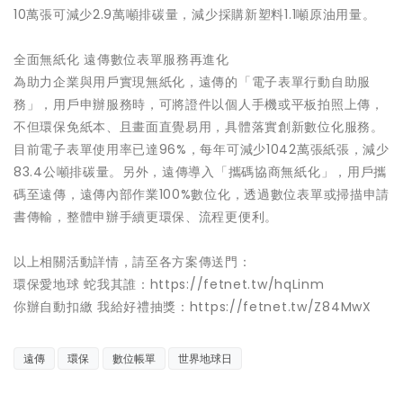
10萬張可減少2.9萬噸排碳量，減少採購新塑料1.1噸原油用量。
全面無紙化 遠傳數位表單服務再進化
為助力企業與用戶實現無紙化，遠傳的「電子表單行動自助服
務」，用戶申辦服務時，可將證件以個人手機或平板拍照上傳，
不但環保免紙本、且畫面直覺易用，具體落實創新數位化服務。
目前電子表單使用率已達96%，每年可減少1042萬張紙張，減少
83.4公噸排碳量。另外，遠傳導入「攜碼協商無紙化」，用戶攜
碼至遠傳，遠傳內部作業100%數位化，透過數位表單或掃描申請
書傳輸，整體申辦手續更環保、流程更便利。
以上相關活動詳情，請至各方案傳送門：
環保愛地球 蛇我其誰：https://fetnet.tw/hqLinm
你辦自動扣繳 我給好禮抽獎：https://fetnet.tw/Z84MwX
遠傳
環保
數位帳單
世界地球日