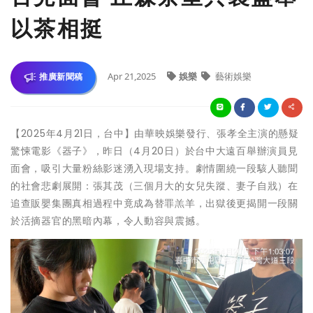
以茶相挺
Apr 21,2025
娛樂
藝術娛樂
推廣新聞稿
【2025年4月21日，台中】由華映娛樂發行、張孝全主演的懸疑
驚悚電影《器子》，昨日（4月20日）於台中大遠百舉辦演員見
面會，吸引大量粉絲影迷湧入現場支持。劇情圍繞一段駭人聽聞
的社會悲劇展開：張其茂（三個月大的女兒失蹤、妻子自戕）在
追查販嬰集團真相過程中竟成為替罪羔羊，出獄後更揭開一段關
於活摘器官的黑暗內幕，令人動容與震撼。