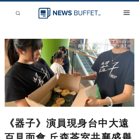
回到首頁
新聞稿分類
登入
刊登
《器子》演員現身台中大遠
百見面會 丘森茶室共襄盛舉