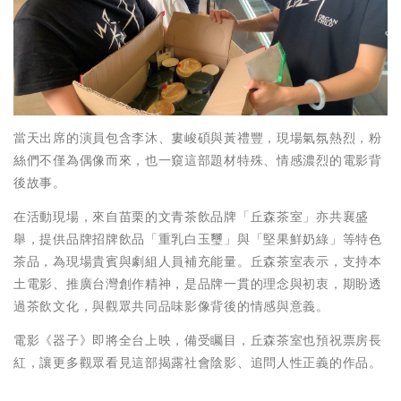
當天出席的演員包含李沐、婁峻碩與黃禮豐，現場氣氛熱烈，粉
絲們不僅為偶像而來，也一窺這部題材特殊、情感濃烈的電影背
後故事。
在活動現場，來自苗栗的文青茶飲品牌「丘森茶室」亦共襄盛
舉，提供品牌招牌飲品「重乳白玉璽」與「堅果鮮奶綠」等特色
茶品，為現場貴賓與劇組人員補充能量。丘森茶室表示，支持本
土電影、推廣台灣創作精神，是品牌一貫的理念與初衷，期盼透
過茶飲文化，與觀眾共同品味影像背後的情感與意義。
電影《器子》即將全台上映，備受矚目，丘森茶室也預祝票房長
紅，讓更多觀眾看見這部揭露社會陰影、追問人性正義的作品。