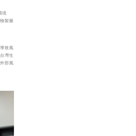
環境
生物製藥
穩導致風
。台灣生
的外部風