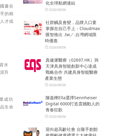
化全球航網連結
彭國書在
2026/08/06
聯手的精
階人才或
社群觸及會變，品牌入口要
掌握在自己手上：Cloudmax
匯智推出 .tw／.台灣網域限
時優惠
2026/08/06
真健康醫療（02697.HK）與
資水
天津具身智能創新中心達成
職涯升
戰略合作 共建具身智能醫療
產業生態
2026/08/06
陳嘉樺Ella選擇Sennheiser
技業成功
Digital 6000打造震撼動人的
產品生命
青春狂歡
2026/08/06
迎向超高齡社會 台隆手創館
推樂齡健康禮選六大健康好