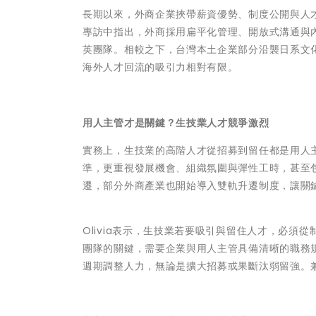
長期以來，外商企業挾帶薪資優勢、制度公開與人
專訪中指出，外商採用扁平化管理、開放式溝通與
英團隊。相較之下，台灣本土企業部分沿襲日系文
海外人才回流的吸引力相對有限。
用人主管才是關鍵？生技業人才競爭激烈
實務上，生技業的高階人才從招募到留任都是用人主
準，更重視發展機會、組織氛圍與彈性工時，甚至包括
遷，部分外商產業也開始導入雙軌升遷制度，讓關
Olivia表示，生技業若要吸引與留住人才，必
團隊的關鍵，需要企業與用人主管具備清晰的職務
週期調整人力，無論是擴大招募或果斷汰弱留強。