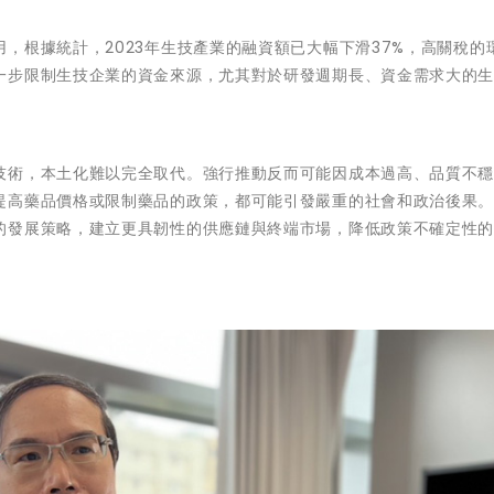
，根據統計，2023年生技產業的融資額已大幅下滑37%，高關稅的
一步限制生技企業的資金來源，尤其對於研發週期長、資金需求大的
技術，本土化難以完全取代。強行推動反而可能因成本過高、品質不
提高藥品價格或限制藥品的政策，都可能引發嚴重的社會和政治後果
的發展策略，建立更具韌性的供應鏈與終端市場，降低政策不確定性