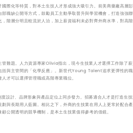
才國際化等特質，對本土生技人才形成強大吸引力。前美商藥廠高層
內部職缺公開等方式，鼓勵員工主動爭取晉升與學習機會，打造強強
化，階層分明且較流於人治，加上薪資福利未必對齊外商水準，對高
管難題。人力資源專家Olivia指出，現今生技業人才選擇工作除了薪
與主管間的「化學反應」。新世代Young Talent追求更彈性的
鍵人才可以選擇管理職或高階專業職位。
須從制度設計、品牌形象與產品定位上同步發力。招募適合人才是打造生
規劃與長期用人藍圖。相比之下，外商的生技業在用人上更常於配合
兼顧公開透明的競爭機制，是本土生技業值得參考的借鏡。