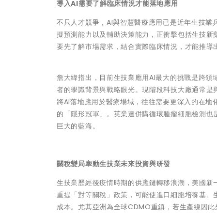
導入AI需要了解臨床情況才能落地應用
不只人才競爭，AI與智慧醫療應用已是近年生技業
擬預測能力以及輔助決策能力，正衝擊包括生技新
要先了解市場需求，結合實際臨床情況，才能推導
詹大緯指出，目前生技業應用AI最大的挑戰是跨
者的學識背景與戰略眼光。現階段科技大廠通常是
將AI落地應用於醫療場域，往往需要更深入的在地
的「隱形冠軍」。英業達併購循環腫瘤細胞檢測也
巨大的藍海。
關稅變局牽動生技業未來投資與研發
生技業歷經後疫情時期的供應鏈轉移浪潮，美國新
重提「對等關稅」政策，可能使進口細胞培養基、生
成本。尤其亞洲為全球CDMO重鎮，若生產線因