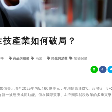
灣生技產業如何破局？
時事
商品與服務
商業
民生與消費
醫療保健
0億美元增至2025年的5,460億美元，年增幅高達13%。台灣從「5+
為新一波經濟成長動能。但在國際競爭、AI浪潮與關稅政策的多重夾擊