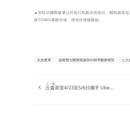
▲安悅訊國際健康公司執行長鄭永琪指出，關稅政策短
致CDMO產能外移，增加供應鏈風險。
生技產業
虛擬雙生醫療模擬與AI精準醫療模型
人力
上一篇
丘森茶室4/23至5/6日攜手 Ube...