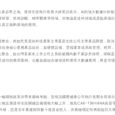
兵家必爭之地。億肯生技執行長詹大緯受訪表示，AI的強大數據分析能
藥研發、疾病診斷、精準醫療等領域。但無論是從科技端或是臨床端
出真正能夠落地的應用。
領域整合，例如究竟是由科技產業主導還是生技公司主導產品開發，取決
與自身核心業務產品結合，如硬體設備、雲端運算或系統管理。然而
化整合，如台灣某家未上市公司之系統被國內數千家診所採用，堪稱是A
是成功的應用案例。台廠如能結合健保資料庫等大數據應用，將是市
一輪關稅政策亦帶來嚴峻考驗。安悅訊國際健康公司執行長鄭永琪表
物反應器等生技關鍵設備價格大幅上升，推高CAR-T與mRNA疫苗
此外移，恐需五年重建期與數十億資金投入，供應鏈穩定性將面臨巨大