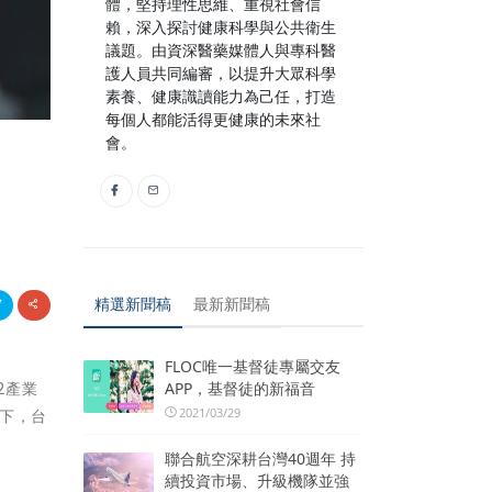
體，堅持理性思維、重視社會信
賴，深入探討健康科學與公共衛生
議題。由資深醫藥媒體人與專科醫
護人員共同編審，以提升大眾科學
素養、健康識讀能力為己任，打造
每個人都能活得更健康的未來社
會。
精選新聞稿
最新新聞稿
FLOC唯一基督徒專屬交友
APP，基督徒的新福音
2產業
2021/03/29
下，台
聯合航空深耕台灣40週年 持
續投資市場、升級機隊並強