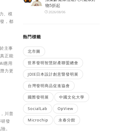
物5折起
2026/08/06
力、模
出發，都
熱門標籤
於主事
北市圖
，真正能
世界發明智慧財產聯盟總會
I應用
場潛力更
JDIE日本設計創意暨發明展
台灣發明商品促進協會
國際發明展
中國文化大學
SocialLab
OpView
示，川普
Microchip
永春分館
等研發
風險。