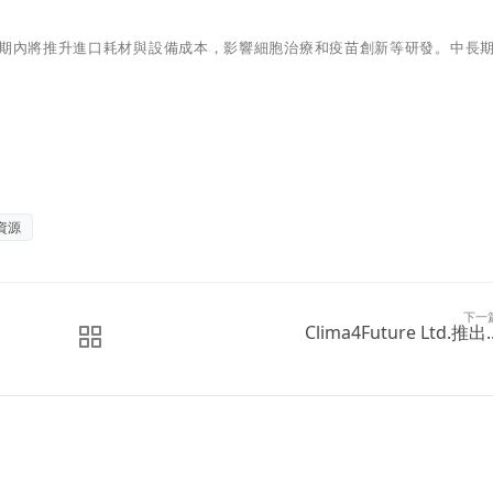
期內將推升進口耗材與設備成本，影響細胞治療和疫苗創新等研發。中長
資源
下一
Clima4Future Ltd.推出..