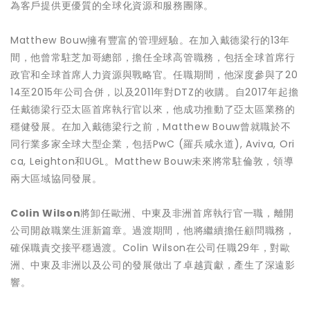
為客戶提供更優質的全球化資源和服務團隊。
Matthew Bouw擁有豐富的管理經驗。在加入戴德梁行的13年
間，他曾常駐芝加哥總部，擔任全球高管職務，包括全球首席行
政官和全球首席人力資源與戰略官。任職期間，他深度參與了20
14至2015年公司合併，以及2011年對DTZ的收購。自2017年起擔
任戴德梁行亞太區首席執行官以來，他成功推動了亞太區業務的
穩健發展。在加入戴德梁行之前，Matthew Bouw曾就職於不
同行業多家全球大型企業，包括PwC (羅兵咸永道), Aviva, Ori
ca, Leighton和UGL。Matthew Bouw未來將常駐倫敦，領導
兩大區域協同發展。
Colin Wilson
將卸任歐洲、中東及非洲首席執行官一職，離開
公司開啟職業生涯新篇章。過渡期間，他將繼續擔任顧問職務，
確保職責交接平穩過渡。Colin Wilson在公司任職29年，對歐
洲、中東及非洲以及公司的發展做出了卓越貢獻，產生了深遠影
響。