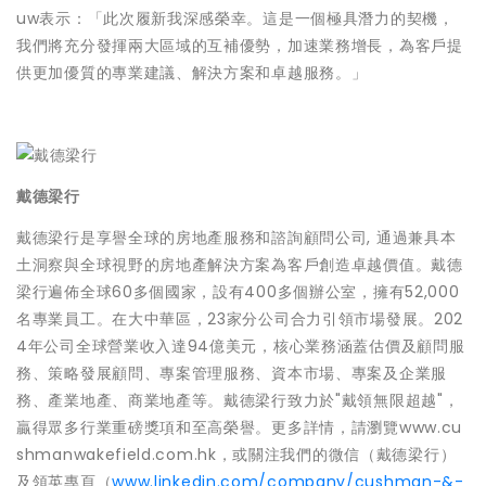
uw表示：「此次履新我深感榮幸。這是一個極具潛力的契機，
我們將充分發揮兩大區域的互補優勢，加速業務增長，為客戶提
供更加優質的專業建議、解決方案和卓越服務。」
戴德梁行
戴德梁行是享譽全球的房地產服務和諮詢顧問公司, 通過兼具本
土洞察與全球視野的房地產解決方案為客戶創造卓越價值。戴德
梁行遍佈全球60多個國家，設有400多個辦公室，擁有52,000
名專業員工。在大中華區，23家分公司合力引領市場發展。202
4年公司全球營業收入達94億美元，核心業務涵蓋估價及顧問服
務、策略發展顧問、專案管理服務、資本市場、專案及企業服
務、產業地產、商業地產等。戴德梁行致力於"戴領無限超越"，
贏得眾多行業重磅獎項和至高榮譽。更多詳情，請瀏覽www.cu
shmanwakefield.com.hk，或關注我們的微信（戴德梁行）
及領英專頁（
www.linkedin.com/company/cushman-&-