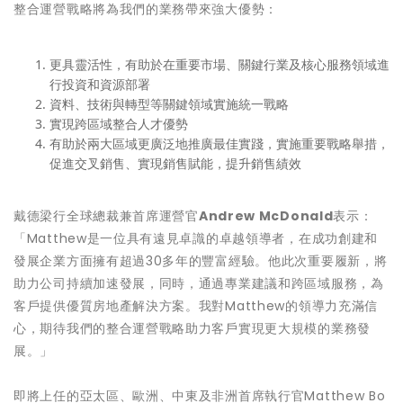
整合運營戰略將為我們的業務帶來強大優勢：
更具靈活性，有助於在重要市場、關鍵行業及核心服務領域進
行投資和資源部署
資料、技術與轉型等關鍵領域實施統一戰略
實現跨區域整合人才優勢
有助於兩大區域更廣泛地推廣最佳實踐，實施重要戰略舉措，
促進交叉銷售、實現銷售賦能，提升銷售績效
戴德梁行全球總裁兼首席運營官
Andrew McDonald
表示：
「Matthew是一位具有遠見卓識的卓越領導者，在成功創建和
發展企業方面擁有超過30多年的豐富經驗。他此次重要履新，將
助力公司持續加速發展，同時，通過專業建議和跨區域服務，為
客戶提供優質房地產解決方案。我對Matthew的領導力充滿信
心，期待我們的整合運營戰略助力客戶實現更大規模的業務發
展。」
即將上任的亞太區、歐洲、中東及非洲首席執行官Matthew Bo