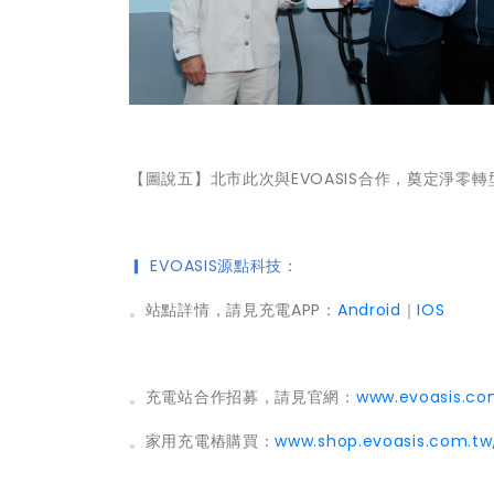
【圖說五】北市此次與EVOASIS合作，奠定淨零
▎
EVOASIS
源點科技：
。站點詳情，請見充電APP：
Android
｜
IOS
。充電站合作招募，請見官網：
www.evoasis.co
。家用充電樁購買：
www.shop.evoasis.com.tw