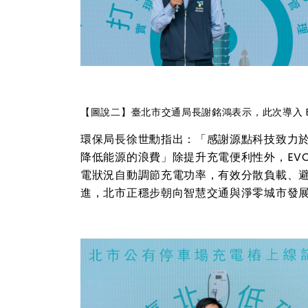
【圖說二】臺北市交通局長謝銘鴻表示，此次導入 EV
環保局長徐世勳指出：「感謝源點科技致力
降低能源的浪費」除提升充電便利性外，EVOA
電狀況自動調節充電功率，有效分散負載、
進，北市正穩步朝向智慧交通與淨零城市發