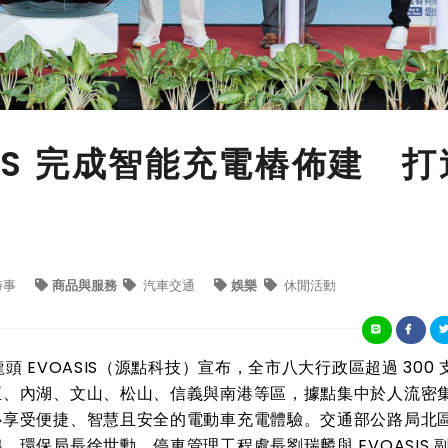
SIS 完成智能充電樁佈建 打
時事
商品與服務
汽車交通
娛樂
休閒活動
EVOASIS（源點科技）宣布，全市八大行政區超過 300 支
正、內湖、文山、松山、信義與南港等區，據點集中於人流密
心享受便捷、智慧且安全的電動車充電體驗。交通部公路局北
環保局長徐世勳、停車管理工程處長劉瑞麟與 EVOASIS 