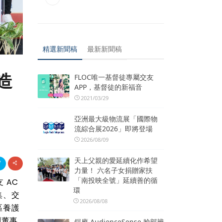
精選新聞稿
最新新聞稿
造
FLOC唯一基督徒專屬交友
APP，基督徒的新福音
2021/03/29
亞洲最大級物流展「國際物
流綜合展2026」即將登場
2026/08/09
天上父親的愛延續化作希望
力量！ 六名子女捐贈家扶
「南投映全號」延續善的循
 AC
環
集、交
2026/08/08
區養護
副董事
鎧應 AudienceSense 臉部辨