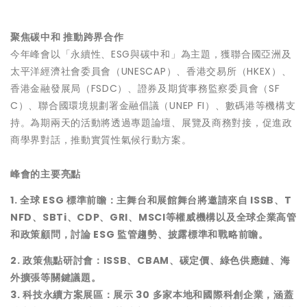
聚焦碳中和 推動跨界合作
今年峰會以「永續性、ESG與碳中和」為主題，獲聯合國亞洲及
太平洋經濟社會委員會（UNESCAP）、香港交易所（HKEX）、
香港金融發展局（FSDC）、證券及期貨事務監察委員會（SF
C）、聯合國環境規劃署金融倡議（UNEP FI）、數碼港等機構支
持。為期兩天的活動將透過專題論壇、展覽及商務對接，促進政
商學界對話，推動實質性氣候行動方案。
峰會的主要亮點
1. 全球 ESG 標準前瞻：主舞台和展館舞台將邀請來自 ISSB、T
NFD、SBTi、CDP、GRI、MSCI等權威機構以及全球企業高管
和政策顧問，討論 ESG 監管趨勢、披露標準和戰略前瞻。
2. 政策焦點研討會：ISSB、CBAM、碳定價、綠色供應鏈、海
外擴張等關鍵議題。
3. 科技永續方案展區：展示 30 多家本地和國際科創企業，涵蓋