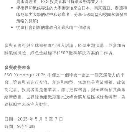
資產管理者、ESG 投資者和可持續金融專業人士
學術界和氣候專注的大學聯盟 ((來自日本、馬來西亞、泰國和
印尼頂尖大學的碳中和領導者，分享低碳轉型和校園永續發展
策略的見解)
從事社會創新的非政府組織和青年倡導者
參與者將可與全球領袖進行深入討論，聆聽主題演講，並參加有
關氣候風險、綠色金融標準和ESG數碼解決方案的工作坊。
參與改變未來
ESG Xchange 2025 不僅是一個峰會—更是一個充滿活力的平
台，讓參與者進行交流、創造和轉型。無論您是商業領袖、政策
制定者、投資者還是創業者，都可把握機會，與全球領袖共商永
續新藍圖。世界綠色組織期望此次峰會將加速區域綠色轉型，為
建構韌性未來注入動能。
日期：2025 年 5 月 6 至 7 日
時間 : 9時至6時