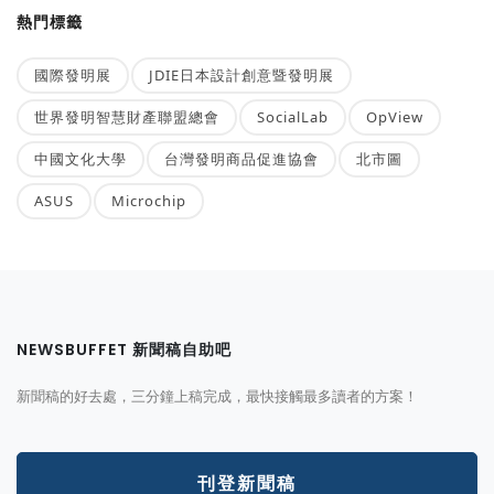
熱門標籤
國際發明展
JDIE日本設計創意暨發明展
世界發明智慧財產聯盟總會
SocialLab
OpView
中國文化大學
台灣發明商品促進協會
北市圖
ASUS
Microchip
NEWSBUFFET 新聞稿自助吧
新聞稿的好去處，三分鐘上稿完成，最快接觸最多讀者的方案！
刊登新聞稿