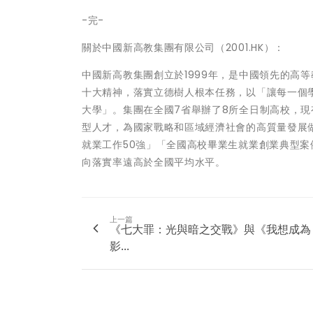
-完-
關於中國新高教集團有限公司（2001.HK）：
中國新高教集團創立於1999年，是中國領先的高
十大精神，落實立德樹人根本任務，以「讓每一個
大學」。集團在全國7省舉辦了8所全日制高校，現
型人才，為國家戰略和區域經濟社會的高質量發展
就業工作50強」「全國高校畢業生就業創業典型
向落實率遠高於全國平均水平。
上一篇
《七大罪：光與暗之交戰》與《我想成為
影...