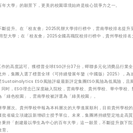
百年大學」的願景下，更美的校園環境始終是核心競爭力之一。
斷提升。在「校友會」2025民辦大學排行榜中，雲南學校排名提升
用型大學；在「校友會」2025全國高職院校排行榜中，貴州學校排名
工作的高度認可。獲標普全球ESG評分37分，蟬聯多元化消費品行業
外，集團入選了標普全球《可持續發展年鑒（中國版）2025》，為
tainalytics ESG風險評級最新評定集團ESG風險為低風險，且
6%。同时，ESG理念已深度融入院校，雲南學校、貴州學校、華中學校
為「綠色校園」，雲南學校被評選為「綠美校園」。
辦學層次。貴州學校申報為本科層次的大學進展順利，目前貴州學校
獲批省級立項建設新增碩士授予單位。未來，集團將持續堅定地走高
始終秉持「創建最以學生為中心的百年大學」這一願景，不斷提升旗下院
教育。