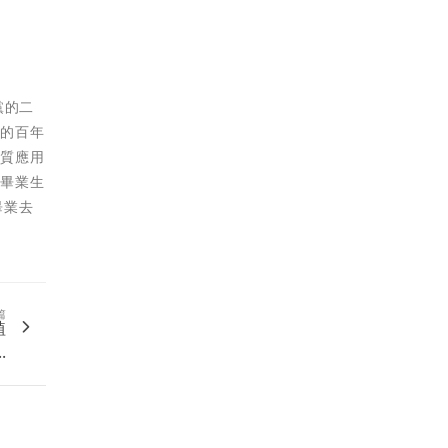
黨的二
心的百年
素質應用
校畢業生
畢業去
篇
植
.