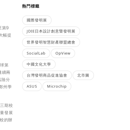
熱門標籤
國際發明展
至第9
JDIE日本設計創意暨發明展
大幅提
世界發明智慧財產聯盟總會
SocialLab
OpView
中國文化大學
全球第
連續兩
台灣發明商品促進協會
北市圖
風險分
ASUS
Microchip
、鄭州學
的三期校
質量發展
校的辦