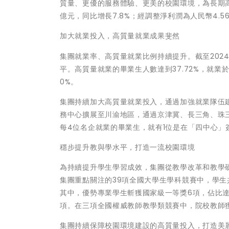
質量、更優的服務體驗、更美的校園環境，為長期高
億元，同比增長7.8%；經調整淨利潤為人民幣4.5
加大就業投入，高質量就業成果斐然
集團就業率、高質量就業比例持續提升。截至2024年
平。高質量就業的畢業生人數達到37.72%，就
0%。
集團持續加大高質量就業投入，通過加強就業隊伍
務中心擴展至川渝地區，通過京津冀、長三角、珠三
每4位名企就業的畢業生，就有1位是在「四中心」
穩步提升教與學水平，打造一流校園環境
為持續提升學生學習成效，集團從教學改革和教學
集團重點關注的39項全國大學生學科競賽中，學生共
其中，優勢專業學生斬獲國家級一等獎6項，佔比達
項。在三項全國權威教師教學類競賽中，院校教師獲獎
集團持續保障校園環境建設的高質量投入，打造美