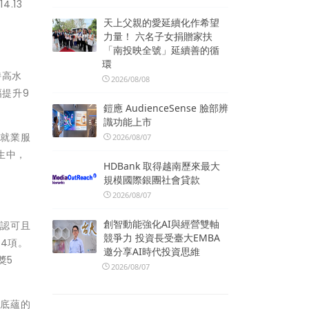
.13
天上父親的愛延續化作希望
力量！ 六名子女捐贈家扶
「南投映全號」延續善的循
環
持高水
2026/08/08
幅提升9
鎧應 AudienceSense 臉部辨
識功能上市
將就業服
2026/08/07
生中，
HDBank 取得越南歷來最大
規模國際銀團社會貸款
2026/08/07
創智動能強化AI與經營雙軸
家認可且
競爭力 投資長受臺大EMBA
24項。
邀分享AI時代投資思維
獎5
2026/08/07
有底蘊的