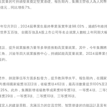
質量的可持續發展奠定堅實基礎。報告期內，集團主營收入為人民幣14
6億元，同比增長7%。
12月31日，2024屆畢業生最終畢業落實率達98.03%，連續5年維
業於世界五百強、全國百強及A股上市公司等名企就業人數較上年同期大
建設、提升就業服務力量等多舉措推動高質量就業。其中，今年集團
角、川渝等四大就業服務中心，持續賦能高質量就業。2024屆畢業
簽約。
硬件、師資隊伍等方面多點發力，提升教與學水平。報告期內，在國
獲得國家級獎項222項，省級獎項462項，最高項數量提升100%至
25%。此外，集團新增省級教學成果獎特等獎1項、一等獎4項、二等
29項，一等獎3項、二等獎10項、三等獎16項。
麗宜人的建築景觀、充滿活力的交流空間、智慧便捷的功能設計及富