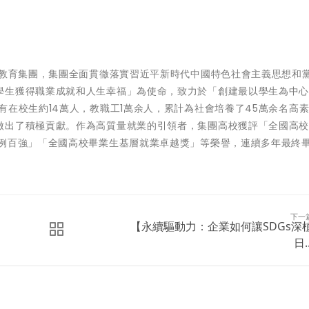
等教育集團，集團全面貫徹落實習近平新時代中國特色社會主義思想和
學生獲得職業成就和人生幸福」為使命，致力於「創建最以學生為中
有在校生約14萬人，教職工1萬余人，累計為社會培養了45萬余名高
做出了積極貢獻。作為高質量就業的引領者，集團高校獲評「全國高
案例百強」「全國高校畢業生基層就業卓越獎」等榮譽，連續多年最終
下一
【永續驅動力：企業如何讓SDGs深
日..