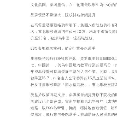
文化氛圍。集团坚信，在「創建最以學生為中心的
品牌優勢不斷擴大，院校排名持續提升
在高質量發展戰略的牽引下，集團八所院校的排名不
名，東北學校連續四年位列20強，均為中國頂尖應
升至23名，被評為中國一流高職院校。
ESG表現穩居前列，錨定行業長跑選手
集團堅持踐行ESG發展理念，資本市場對集團ESG
七、中國第一，仍為中國境內教育行業的最高分；此
年成為標普可持續發展年鑒的入選企業。同時，晨星Sus
數降至16.7，排名進入全球參評的1.5萬企業前1
校及甘肅學校獲評「節水型高校」，東北學校被評
受益於政策長期支持，集團將持續提升旗下院校的
園建設已全部完成。雲南學校和東北學校均已成功
道路，以ESG為牽引，持續、穩健地創造價值，
學層次，做行業的長跑選手，持續辦好人民滿意的