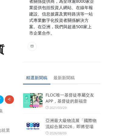
者關係提供商，為全球逾8000家企
業提供包括投資人網站、在線年報
建設、信息披露及實時路演等一站
式專業數字化投資者關係解決方
案。在亞洲，我們與超過500家上
市企業合作。
質
精選新聞稿
最新新聞稿
FLOC唯一基督徒專屬交友
APP，基督徒的新福音
2021/03/29
集
亞洲最大級物流展「國際物
流綜合展2026」即將登場
的就業
2026/08/09