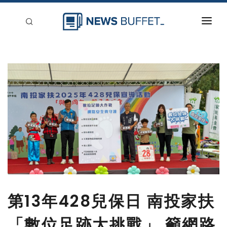
回到首頁
新聞稿分類
登入
刊登
第13年428兒保日 南投家扶
「數位足跡大挑戰」 籲網路