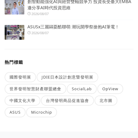
創智動能強化AI與經營雙軸競爭力 投資長受臺大EMBA
邀分享AI時代投資思維
2026/08/07
ASUSx三麗鷗耍酷聯萌 潮玩開學祭搶抱AI筆電！
2026/08/07
熱門標籤
國際發明展
JDIE日本設計創意暨發明展
世界發明智慧財產聯盟總會
SocialLab
OpView
中國文化大學
台灣發明商品促進協會
北市圖
ASUS
Microchip