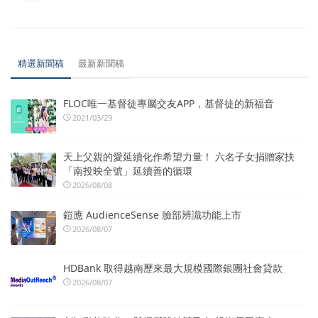
精選新聞稿
最新新聞稿
FLOC唯一基督徒專屬交友APP，基督徒的新福音
2021/03/29
天上父親的愛延續化作希望力量！ 六名子女捐贈家扶
「南投映全號」延續善的循環
2026/08/08
鎧應 AudienceSense 臉部辨識功能上市
2026/08/07
HDBank 取得越南歷來最大規模國際銀團社會貸款
2026/08/07