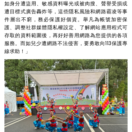
如身分遭盜用、敏感資料曝光或被肉搜、聲譽受損或
遭目標式廣告轟炸等，這些隱私風險和網路霸凌等事
件層出不窮，務必保護好個資
。
舉凡為帳號加密保
護、調整社群媒體隱私權設定、了解網站應用程式可
存取的資料範圍後，再好好善用網路為您提供的各項
服務。而如兒少遭網路不法侵害，要勇敢向113保護專
線求助！」