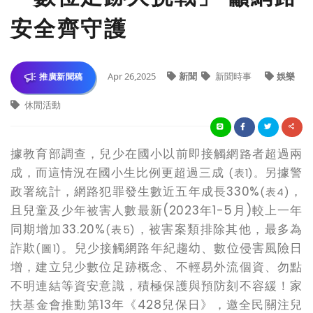
安全齊守護
Apr 26,2025
新聞
新聞時事
娛樂
推廣新聞稿
休閒活動
據教育部調查，兒少在國小以前即接觸網路者超過兩
成，而這情況在國小生比例更超過三成
另據警
(
表1)
。
政署統計，網路犯罪發生數近五年成長330%
，
(
表4)
且兒童及少年被害人數最新(2023年1-5月)較上一年
同期增加33.20%
，被害案類排除其他
，
最多為
(
表5)
詐欺
。兒少接觸網路年紀趨幼、數位侵害風險日
(
圖1)
增
，
建立兒少數位足跡概念、不輕易外流個資、勿點
不明連結等資安意識
，
積極保護與預防刻不容緩！家
扶基金會推動第13年《428兒保日》，邀全民關注兒