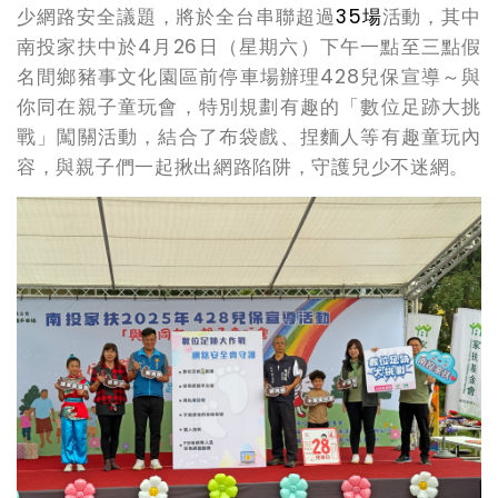
少網路安全議題，將於全台串聯超過
35
場
活動，其中
南投家扶中於4月26日（星期六）下午一點至三點假
名間鄉豬事文化園區前停車場辦理428兒保宣導～與
你同在親子童玩會，特別規劃有趣的「數位足跡大挑
戰」闖關活動，結合了布袋戲、捏麵人等有趣童玩內
容，與親子們一起揪出網路陷阱，守護兒少不迷網。