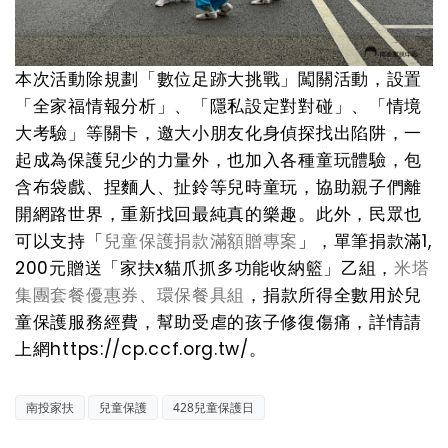
本次活動除規劃「數位足跡大挑戰」闖關活動，設置
「全家福情報分析」、「隱私設定對對碰」、「情境
大考驗」等關卡，邀大小朋友化身偵探找出陷阱，一
起成為保護兒少的力量外，也加入各種童玩體驗，包
含布袋戲、捏麵人、扯鈴等兒時童玩，協助親子們離
開網路世界，重新找回最純真的樂趣。此外
，
民眾也
可以支持「
兒童保護捐款滿額贈專案
」，單筆捐款滿1,
200元贈送「家扶x貓爪抓多功能收納籃」乙組，
米塔
集團套餐優惠券、環保餐具組
，捐款所得全數用於兒
童保護服務經費，幫助受虐的孩子修復傷痛，詳情請
上網
https://cp.ccf.org.tw/
。
南投家扶
兒童保護
428兒童保護日