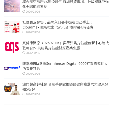
聯合航空深耕台灣40週年 持續投資市場、升級機隊並強
化全球航網連結
2026/08/06
社群觸及會變，品牌入口要掌握在自己手上：
Cloudmax 匯智推出 .tw／.台灣網域限時優惠
2026/08/06
真健康醫療（02697.HK）與天津具身智能創新中心達成
戰略合作 共建具身智能醫療產業生態
2026/08/06
陳嘉樺Ella選擇Sennheiser Digital 6000打造震撼動人
的青春狂歡
2026/08/06
迎向超高齡社會 台隆手創館推樂齡健康禮選六大健康好
物5折起
2026/08/06