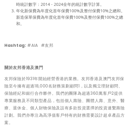
時統計數字：2014 - 2024全年的統計數字計算。
年化新保費為年度化首年保費100%及整付保費10%之總和。
新造保單保費為年度化首年保費100%及整付保費100%之總
和。
Hashtag:
#AIA #友邦
關於友邦香港及澳門
友邦保險於1931年開始經營香港的業務。友邦香港及澳門友邦保
險至今擁有超過18,000名財務策劃顧問1，以及獨立理財顧問、
保險經紀和銀行合作夥伴。我們的團隊為超過360萬客戶2提供
專業服務及不同類型產品，包括個人壽險、團體人壽、意外、醫
療、退休金、個人財物保險及設有多款投資選擇的投資連繫壽險
計劃。我們亦專注為高淨值客戶特有的財務需要設計超卓產品方
案。