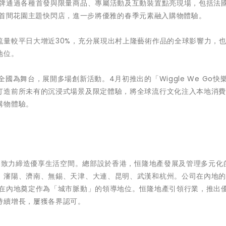
品牌通過各種首發與限量商品、專屬活動及互動裝置點亮現場，包括法
的亞洲首間花園主題快閃店，進一步將優雅的春季元素融入購物體驗。
流量較平日大增近30%，充分展現出村上隆藝術作品的全球影響力，
地位。
國為舞台，展開多場創新活動。4月初推出的「Wiggle We Go快
打造前所未有的沉浸式場景及限定體驗，將全球流行文化注入本地消
購物體驗。
1）致力締造優享生活空間。總部設於香港，恒隆地產發展及管理多元化
、瀋陽、濟南、無錫、天津、大連、昆明、武漢和杭州。公司在內地
功在內地奠定作為「城市脈動」的領導地位。恒隆地產引領行業，推出
持續增長，屢獲各界認可。