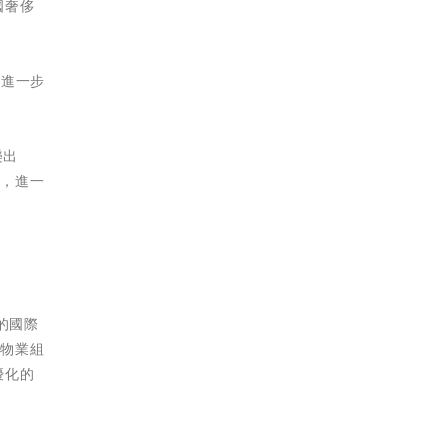
國奢侈
也進一步
樂出
費，進一
的國際
的物業組
優化的