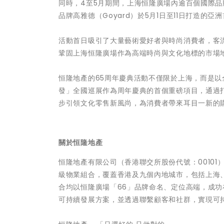
同時，4至5月期間，上海恒隆廣場內逾百個國際
品牌高雅德（Goyard）於5月1日至11日打造
活動首日吸引了大量藝術愛好者與時尚消費者，客
鞏固上海恒隆廣場作為高端時尚與文化地標的市場
恒隆地產的65周年慶典活動不僅限於上海，而是以全
發」全國巡展作為周年慶典的首個重磅項目，通過
步引領文化零售新風尚，為消費者帶來耳目一新的
關於恒隆地產
恒隆地產有限公司（香港聯交所股份代號：0010
級物業組合，覆蓋香港及九個內地城市，包括上海
合均以恒隆廣場「66」品牌命名、定位高端，成
可持續發展方案，並透過聯繫顧客和社群，實現可