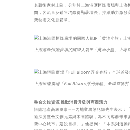
名藝術家村上隆，分別於上海港匯恒隆廣場與上海
間，客流量及銷售均錄得顯著增長，持續助力激發
費藝術文化新篇章。
上海港匯恒隆廣場的國際人氣IP「黄油小熊」上海
上海恒隆廣場「Full Bloom浮光春醒」全球首發村
整合文旅資源 推動消費升級與商圈活力
恒隆地產高級董事——內地業務彭兆輝先生表示：「
過深度整合文創元素與零售體驗，為不同客群帶來
費中心城市』建設目標。」他提到：「本系列活動