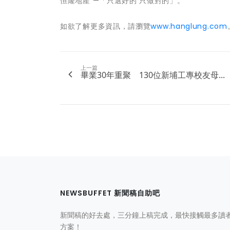
恒隆地產 —「只選好的 只做對的」。
如欲了解更多資訊，請瀏覽
www.hanglung.com
上一篇
畢業30年重聚 130位新埔工專校友母...
NEWSBUFFET 新聞稿自助吧
新聞稿的好去處，三分鐘上稿完成，最快接觸最多讀
方案！