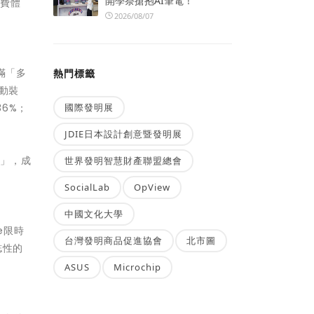
開學祭搶抱AI筆電！
消費體
2026/08/07
滿「多
熱門標籤
動裝
國際發明展
6%；
JDIE日本設計創意暨發明展
件」，成
世界發明智慧財產聯盟總會
SocialLab
OpView
中國文化大學
e限時
台灣發明商品促進協會
北市圖
誌性的
ASUS
Microchip