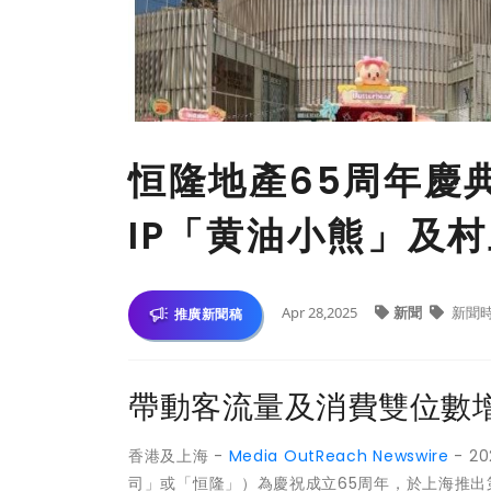
恒隆地產65周年慶
IP「黄油小熊」及村上
Apr 28,2025
新聞
新聞
推廣新聞稿
帶動客流量及消費雙位數
香港及上海 -
Media OutReach Newswire
- 2
司」或「恒隆」）為慶祝成立65周年，於上海推出第二