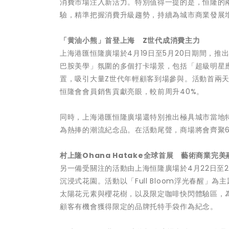
消費市場注入新活力。特別值得一提的是，恒隆的
驗，精準把握消費升級趨勢，持續為城市商業發展
「黄油小熊」首登上海
Z
世代成消費主力
上海港匯恒隆廣場於4月19日至5月20日期間，
巴胺美學」氛圍的多個打卡場景，包括「超級明星應
置，吸引大量Z世代年輕顧客到場參與。活動首兩天
恒隆會會員銷售貢獻亮眼，較前周升40%。
同時，上海港匯恒隆廣場還特別推出極具城市當地
為熱捧的潮流紀念品。在活動尾聲，商場將會齊聚6
村上隆
Ohana Hatake
全球首展
藝術商業完美
另一備受關注的活動由上海恒隆廣場於4月22日至28
沉浸式花園。活動以「Full Bloom浮光春醒
太陽花元素與櫻花樹，以及限定咖啡快閃體驗區，
顧客有機會獲得限定的品牌托特手袋作為紀念。