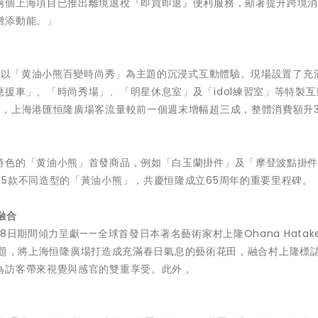
兩個上海項目已推出離境退稅『即買即退』便利服務，顯著提升跨境
增添動能。」
推出以「黄油小熊百變時尚秀」為主題的沉浸式互動體驗。現場設置了充
援車」、「時尚秀場」、「明星休息室」及「idol練習室」等特製互
，上海港匯恒隆廣場客流量較前一個週末增幅超三成，整體消費額升3
特色的「黄油小熊」首發商品，例如「白玉蘭掛件」及「摩登波點掛
5款不同造型的「黃油小熊」，共慶恒隆成立65周年的重要里程碑。
融合
日期間傾力呈獻——全球首發日本著名藝術家村上隆Ohana Hatak
」為主題，將上海恒隆廣場打造成充滿春日氣息的藝術花田，融合村上隆標
為訪客帶來視覺與感官的雙重享受。此外，