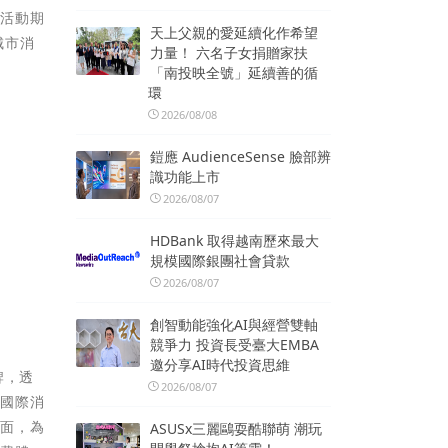
。活動期
天上父親的愛延續化作希望
城市消
力量！ 六名子女捐贈家扶
「南投映全號」延續善的循
環
2026/08/08
鎧應 AudienceSense 臉部辨
識功能上市
2026/08/07
HDBank 取得越南歷來最大
規模國際銀團社會貸款
2026/08/07
創智動能強化AI與經營雙軸
競爭力 投資長受臺大EMBA
邀分享AI時代投資思維
牌，透
2026/08/07
『國際消
蓋面，為
ASUSx三麗鷗耍酷聯萌 潮玩