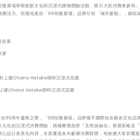
恒隆廣場舉辦創新文化與沉浸式購物體驗活動，吸引大批消費者參與
商圈活力。恒隆地產的「66恒隆廣場」品牌引領「城市脈動」，續寫
首展
上隆Ohana Hatake限時沉浸式花園
在65周年慶典之際，『66恒隆廣場』品牌攜手國際知名藝術文化品
多元化的沉浸式消費體驗，積極響應政府『文商旅融合』發展策略及
精心設計差異化內容，全面覆蓋各年齡層消費群體，有效擴大客群覆