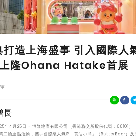
典打造上海盛事 引入國際人
隆Ohana Hatake首展
時事
增長
025年4月25日 - 恒隆地產有限公司（香港聯交所股份代號：00101）
輪重點活動，攜手國際級人氣IP「黄油小熊」（ButterBear）及