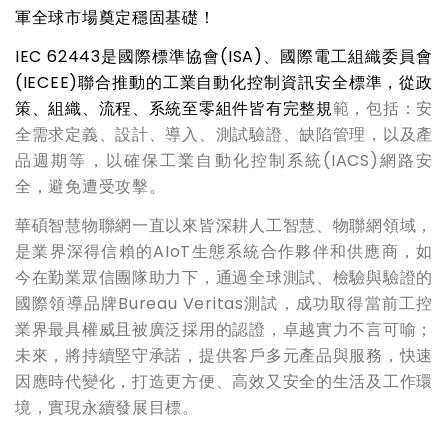
軍全球市場奠定穩固基礎！
IEC 62443
是國際標準協會(ISA)、國際電工組織委員會
(IECEE)聯合推動的工業自動化控制資訊安全標準，從政
策、組織、流程、系統至零組件皆有完整規
範，包括：安
全需求定義、設計、導入、測試驗證、缺陷管理，以及產
品週期等，以確保工業自動化控制系統(IACS)網路安
全，避免遭受攻擊。
華碩智慧物聯網一直以來皆深耕人工智慧、物聯網領域，
是業界深得信賴的AIoT生態系統合作夥伴和供應商，如
今在勤業眾信團隊助力下，通過全球測試、檢驗與驗證的
國際領導品牌Bureau Veritas測試，成功取得當前工控
業界最具權威且被廣泛採用的認證，卓越實力不言可喻；
未來，將持續堅守承諾，提供客戶多元產品與服務，快速
因應時代變化，打造更方便、高效又安全的生活及工作環
境，實現永續發展目標。