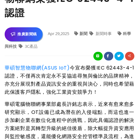
認證
Apr 29,2025
新聞
新聞時事
科學
推廣新聞稿
與科技
3C產品
華碩智慧物聯網(ASUS IoT)
今宣布榮獲IEC 62443-4-1
認證，不僅再次肯定永不妥協追尋無與倫比的品牌精神，
亦充分展現對產品資訊安全的重視與決心，同時也希望藉
此保護客戶隱私，強化工業資安競爭力！
華碩電腦物聯網事業部處長許銘志表示，近來有愈來愈多
研究顯示，OT設備已成為潛在的入侵端點，而這也進一
步加劇企業在數位化進程中的挑戰，因此具備認證的解決
方案絕對是其轉型升級的絕佳後盾，除大幅提升資安應用
與監控敏感度，還能優化網路安全控管標準及流程，為進