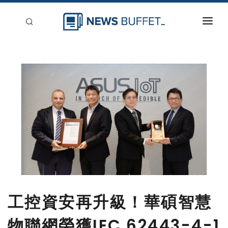
回到首頁
新聞稿分類
登入
刊登
工控資安再升級！華碩智慧
物聯網榮獲IEC 62443-4-1