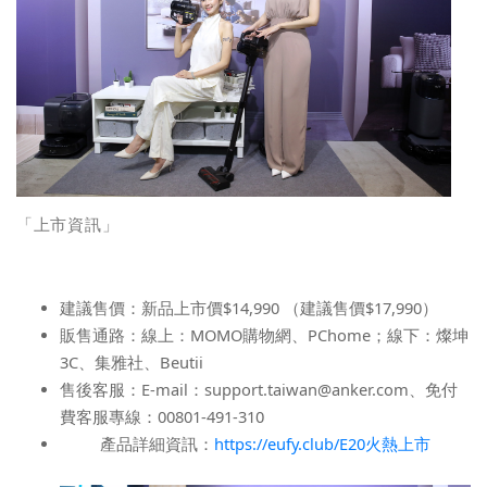
「上市資訊」
建議售價：新品上市價
$14,990
（建議售價
$17,990
）
販售通路：線上：
MOMO
購物網、
PChome
；線下：燦坤
3C
、集雅社、
Beutii
售後客服：
E-mail
：
support.taiwan@anker.com
、免付
費客服專線：
00801-491-310
產品詳細資訊：
https://eufy.club/E20
火熱上市