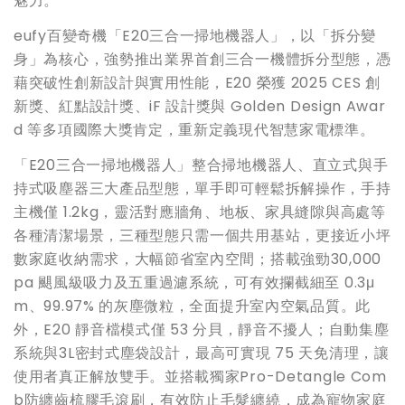
魅力。
eufy百變奇機「E20三合一掃地機器人」，以「拆分變
身」為核心，強勢推出業界首創三合一機體拆分型態，憑
藉突破性創新設計與實用性能，E20 榮獲 2025 CES 創
新獎、紅點設計獎、iF 設計獎與 Golden Design Awar
d 等多項國際大獎肯定，重新定義現代智慧家電標準。
「E20三合一掃地機器人」整合掃地機器人、直立式與手
持式吸塵器三大產品型態，單手即可輕鬆拆解操作，手持
主機僅 1.2kg，靈活對應牆角、地板、家具縫隙與高處等
各種清潔場景，三種型態只需一個共用基站，更接近小坪
數家庭收納需求，大幅節省室內空間；搭載強勁30,000
pa 颶風級吸力及五重過濾系統，可有效攔截細至 0.3μ
m、99.97% 的灰塵微粒，全面提升室內空氣品質。此
外，E20 靜音檔模式僅 53 分貝，靜音不擾人；自動集塵
系統與3L密封式塵袋設計，最高可實現 75 天免清理，讓
使用者真正解放雙手。並搭載獨家Pro-Detangle Com
b防纏齒梳膠毛滾刷，有效防止毛髮纏繞，成為寵物家庭