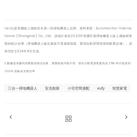
1.
eufy
是英國線上價值排名第一的掃地機器人品牌。資料來源：
Euromonitor Interna
tional (Shanghai) Co., Ltd
。該統計基於
2023
年英國市場掃地機器人線上價值銷售
額的統計結果（掃地機器人被定義為可透過感測器，實現自動房間清掃的吸塵設備）。該
研究於
2024
年
8
月完成。
2.數據是依據內部實驗室測試結果，實際效能可能不同。僅在行動電源電量高於
25%
時才能達到
100W
的最高充電功率
三合一掃地機器人
安克創新
小宅空間適配
eufy
智慧家電