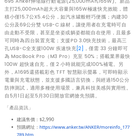
695 Anker伸缩線行動電源(25,000mAh,165W)。新品
主打25,000mAh超大大容量與165W極速快充效能，體
積小僅15.7公X5.4公分，如汽水罐般輕巧便攜；內建30
公分及69公分雙 USB-C 線材，讓使用者在充電時可自
由走動不受限，甚至是坐姿或躺姿都能自在使用，且最多
可同時為四台裝置充電；支援PD 3.0快充技術，最高三
孔USB-C全支援100W 疾速快充
[2]
，僅需 33 分鐘即可
為 MacBook Pro（M3 Pro）充至 50%；搭載業界最快
100W 超快速自充，僅 2 小時就能完成100%補電。另
外，A1695還搭載彩色 TFT 智慧顯示螢幕，可即時顯示
電量與充電狀態，並支援多國語言切換，與經過150公分
防摔測試，適用多種使用場景，兼具科技美感與實用性。
自5月1日起至5月30日開放官網搶先預購。
「產品資訊」
2,990
建議售價：
$
預購網址：
https://www.anker.tw/ANKER/moreinfo_177
789.htm