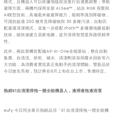
模式，且機器人可以依據地毯狀況進行自適應調整；導航
避障方面，兩機均採用全新 AI.See™，結合 RGB 視覺與
AI模型技術，具備毫米級避障能力，能精準識別障礙物，
可識別超過 200 種常見障礙物與 30 多種污漬，自動匹
配最適清潔模式，並進一步搭配 iPath™ 多樓層地圖規劃
技術，能快速建立居家地圖，提升清掃智慧度與路徑精準
性。
此外，兩款新機皆配備All-in-One全能基站，整合自動
集塵、自清洗、烘乾、補水、清潔劑添加與廢水回收等六
大功能，為消費者實現真正免動手的清潔體驗。雙新品於
今日搶先亮相，預計將在6月上旬在台上市，售價待定。
熱銷
S1
自清潔掃拖一體全能機器人，邊掃邊拖邊清潔
eufy 今日同步展示熱銷品項「S1 自清潔掃拖一體全能機