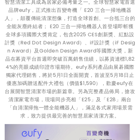
智慧清潔工具成為居家必備考量之一。全球智慧家電首選
品牌eufy，正式推出百變奇機「 E20 三合一掃地機器
人」，顛覆傳統清潔想像，打造全球首創、一台抵三台的
全能灰塵終結者； E20 三合一掃地機器人首登場即斬獲
全球多項國際大獎肯定，包含2025 CES創新獎、紅點設
計獎（Red Dot Design Award）、iF設計獎（iF Desig
n Award）及Golden Design Award等國際大獎，新
品在募資平台首週即突破百萬銷售佳績，以募資達標1,82
4%的亮眼成績印證市場期待。eufy系列產品由展碁國際
獨家代理銷售，將於5月1日全面開賣，首波至5月18日止
優惠加碼贈送配件大禮包（價值$1,590），歡慶eufy在
台展開智慧清潔市場的新篇章。另為完整產品佈局，搶攻
清潔家電市場，現場同步亮相「E25」及「E28」兩台
「自清潔掃拖一體全能機器人」，滿足各式家用場景需
求，致力提供最完善的智慧居家清潔方案。