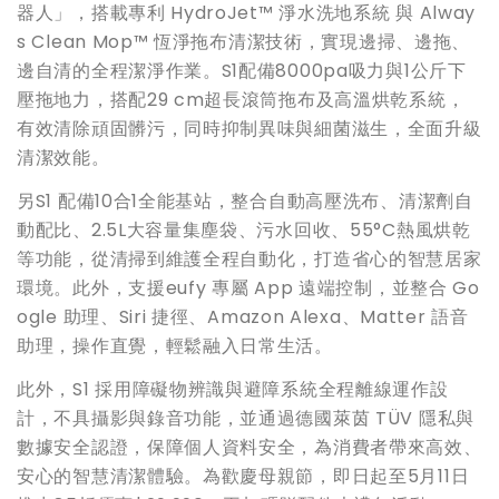
器人」，搭載專利 HydroJet™ 淨水洗地系統 與 Alway
s Clean Mop™ 恆淨拖布清潔技術，實現邊掃、邊拖、
邊自清的全程潔淨作業。S1配備8000pa吸力與1公斤下
壓拖地力，搭配29 cm超長滾筒拖布及高溫烘乾系統，
有效清除頑固髒污，同時抑制異味與細菌滋生，全面升級
清潔效能。
另S1 配備10合1全能基站，整合自動高壓洗布、清潔劑自
動配比、2.5L大容量集塵袋、污水回收、55°C熱風烘乾
等功能，從清掃到維護全程自動化，打造省心的智慧居家
環境。此外，支援eufy 專屬 App 遠端控制，並整合 Go
ogle 助理、Siri 捷徑、Amazon Alexa、Matter 語音
助理，操作直覺，輕鬆融入日常生活。
此外，S1 採用障礙物辨識與避障系統全程離線運作設
計，不具攝影與錄音功能，並通過德國萊茵 TÜV 隱私與
數據安全認證，保障個人資料安全，為消費者帶來高效、
安心的智慧清潔體驗。為歡慶母親節，即日起至5月11日