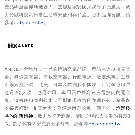
產品線涵蓋掃地機器人、無線居家安防系統等多元應用，致
力於以科技為日常生活帶來便利與舒適。更多品牌資訊，請
參考
eufy.com.tw
。
-
關於
ANKER
ANKER
是全球首屈一指的行動充電品牌，產品包含壁插充電
器、無線充電器、車載充電器、行動電源、數據線等。主要
市場涵蓋台灣、北美、日本及歐洲多個國家，目前全球用戶
超過
2
億人次，也是家用、車用及戶外高速充電技術的開發
商。擁有多項專利技術，不斷追求極致的創新科技，產品多
次榮獲紅點、
iF
等大獎；為滿足用戶的每一個需求，
承襲矽
谷的創新精神，
致力於打造新穎、更貼近現代人生活的智慧
3
。
C
。欲了解有關安克的更多資料，請參考
anker.com.tw