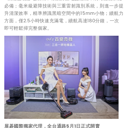
必備；毫米級避障技術與三重雷射識別系統，則進一步提
升清潔效率，精準辨識黑暗空間中的15mm小物；續航力
方面，僅2.5小時快速充滿電，續航高達180分鐘，一次
即可輕鬆掃完整個家。
展碁國際獨家代理，全台通路
5
月
1
日正式開賣