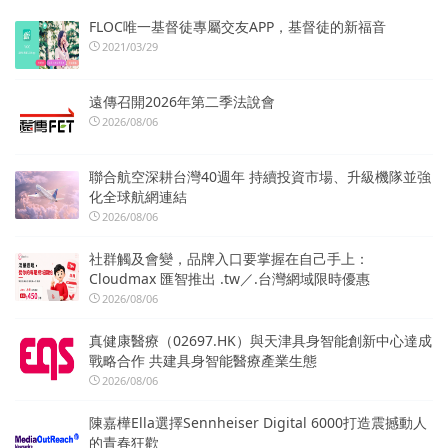
FLOC唯一基督徒專屬交友APP，基督徒的新福音
2021/03/29
遠傳召開2026年第二季法說會
2026/08/06
聯合航空深耕台灣40週年 持續投資市場、升級機隊並強
化全球航網連結
2026/08/06
社群觸及會變，品牌入口要掌握在自己手上：
Cloudmax 匯智推出 .tw／.台灣網域限時優惠
2026/08/06
真健康醫療（02697.HK）與天津具身智能創新中心達成
戰略合作 共建具身智能醫療產業生態
2026/08/06
陳嘉樺Ella選擇Sennheiser Digital 6000打造震撼動人
的青春狂歡