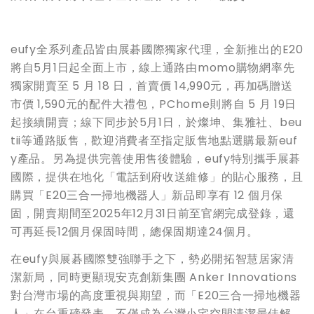
eufy全系列產品皆由展碁國際獨家代理，全新推出的E20
將自5月1日起全面上市，線上通路由momo購物網率先
獨家開賣至 5 月 18 日，首賣價 14,990元，再加碼贈送
市價 1,590元的配件大禮包，PChome則將自 5 月 19日
起接續開賣；線下同步於5月1日，於燦坤、集雅社、beu
tii等通路販售，歡迎消費者至指定販售地點選購最新euf
y產品。另為提供完善使用售後體驗，eufy特別攜手展碁
國際，提供在地化「電話到府收送維修」的貼心服務，且
購買「E20三合一掃地機器人」新品即享有 12 個月保
固，開賣期間
至
2025
年
12
月
31
日前至官網
完成登錄，還
可再延長12個月保固時間，總保固期達24個月。
在eufy與展碁國際雙強聯手之下，勢必開拓智慧居家清
潔新局，同時更顯現安克創新集團 Anker Innovations
對台灣市場的高度重視與期望，而「E20三合一掃地機器
人」在台重磅發表，不僅成為台灣小宅空間清潔最佳解