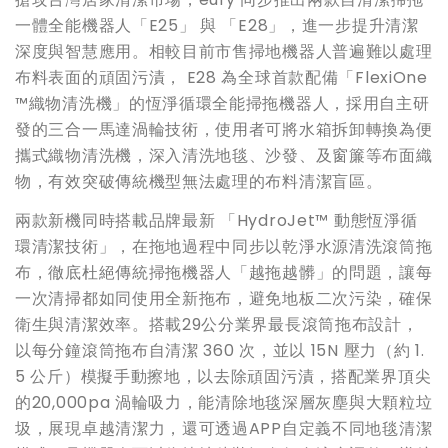
一體全能機器人「E25」 與 「E28」，進一步提升清潔
深度與智慧應用。相較目前市售掃地機器人普遍難以處理
布料表面的頑固污漬， E28 為全球⾸款配備「FlexiOne
™織物清洗機」的恆淨循環全能掃拖機器⼈，採⽤⾃主研
發的三合⼀⾺達渦輪技術，使用者可將水箱拆卸轉換為便
攜式織物清洗機，深入清洗地毯、沙發、及窗簾等布面織
物，有效突破傳統機型無法處理的布料清潔盲區。
兩款新機同時搭載品牌最新 「HydroJet™ 動態恆淨循
環清潔技術」，在拖地過程中同步以乾淨水源清洗滾筒拖
布，徹底杜絕傳統掃拖機器人「越拖越髒」的問題，讓每
一次清掃都如同使用全新拖布，避免地板二次污染，確保
衛生與清潔效率。搭載29公分業界最長滾筒拖布設計，
以每分鐘滾筒拖布自清潔 360 次，並以 15N 壓力（約 1.
5 公斤）模擬手動擦地，以去除頑固污漬，搭配業界頂尖
的20,000pa 渦輪吸力，能清除地毯深層灰塵與大顆粒垃
圾，展現卓越清潔力，還可透過APP自定義不同地毯清潔