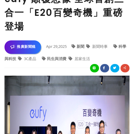
合一「E20百變奇機」重磅
登場
Apr 29,2025
新聞
新聞時事
科學
推廣新聞稿
與科技
3C產品
民生與消費
居家生活