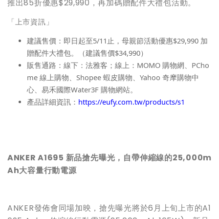
推出85折優惠$29,990，再加碼贈配件大禮包活動。
「上市資訊」
建議售價：即日起至
5/11
止，母親節活動優惠
$29,990
加
贈配件大禮包。（建議售價
$34,990
）
販售通路：線下：法雅客；線上：
MOMO
購物網、
PCho
me
線上購物、
Shopee
蝦皮購物、
Yahoo
奇摩購物中
心、易禾國際
Water3F
購物網站。
產品詳細資訊：
https://eufy.com.tw/products/s1
ANKER A1695
新品搶先曝光，自帶伸縮線的
25,000m
Ah
大容量行動電源
ANKER發佈會同場加映，搶先曝光將於6月上旬上市的A1