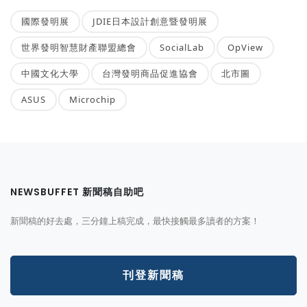
國際發明展
JDIE日本設計創意暨發明展
世界發明智慧財產聯盟總會
SocialLab
OpView
中國文化大學
台灣發明商品促進協會
北市圖
ASUS
Microchip
NEWSBUFFET 新聞稿自助吧
新聞稿的好去處，三分鐘上稿完成，最快接觸最多讀者的方案！
刊登新聞稿