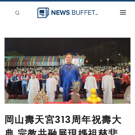
回到首頁
新聞稿分類
登入
刊登
岡山壽天宮313周年祝壽大
典 宗教共融展現媽祖慈悲