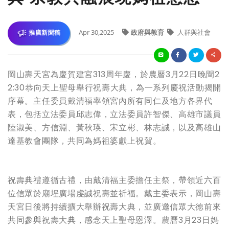
Apr 30,2025
政府與教育
人群與社會
推廣新聞稿
岡山壽天宮為慶賀建宮313周年慶，於農曆3月22日晚間2
2:30恭向天上聖母舉行祝壽大典，為一系列慶祝活動揭開
序幕。主任委員戴清福率領宮內所有同仁及地方各界代
表，包括立法委員邱志偉，立法委員許智傑、高雄市議員
陸淑美、方信淵、黃秋瑛、宋立彬、林志誠，以及高雄山
達基教會團隊，共同為媽祖婆獻上祝賀。
祝壽典禮遵循古禮，由戴清福主委擔任主祭，帶領近六百
位信眾於廟埕廣場虔誠祝壽並祈福。戴主委表示，岡山壽
天宮日後將持續擴大舉辦祝壽大典，並廣邀信眾大徳前來
共同參與祝壽大典，感念天上聖母恩澤。農曆3月23日媽