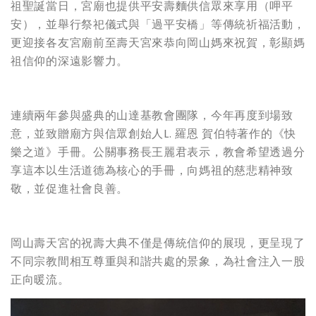
祖聖誕當日，宮廟也提供平安壽麵供信眾來享用（呷平
安），並舉行祭祀儀式與「過平安橋」等傳統祈福活動，
更迎接各友宮廟前至壽天宮來恭向岡山媽來祝賀，彰顯媽
祖信仰的深遠影響力。
連續兩年參與盛典的山達基教會團隊，今年再度到場致
意，並致贈廟方與信眾創始人L. 羅恩 賀伯特著作的《快
樂之道》手冊。公關事務長王麗君表示，教會希望透過分
享這本以生活道德為核心的手冊，向媽祖的慈悲精神致
敬，並促進社會良善。
岡山壽天宮的祝壽大典不僅是傳統信仰的展現，更呈現了
不同宗教間相互尊重與和諧共處的景象，為社會注入一股
正向暖流。