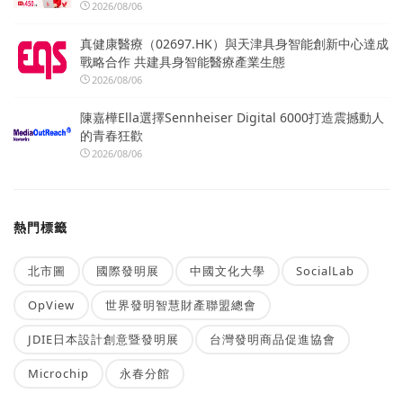
2026/08/06
真健康醫療（02697.HK）與天津具身智能創新中心達成
戰略合作 共建具身智能醫療產業生態
2026/08/06
陳嘉樺Ella選擇Sennheiser Digital 6000打造震撼動人
的青春狂歡
2026/08/06
熱門標籤
北市圖
國際發明展
中國文化大學
SocialLab
OpView
世界發明智慧財產聯盟總會
JDIE日本設計創意暨發明展
台灣發明商品促進協會
Microchip
永春分館