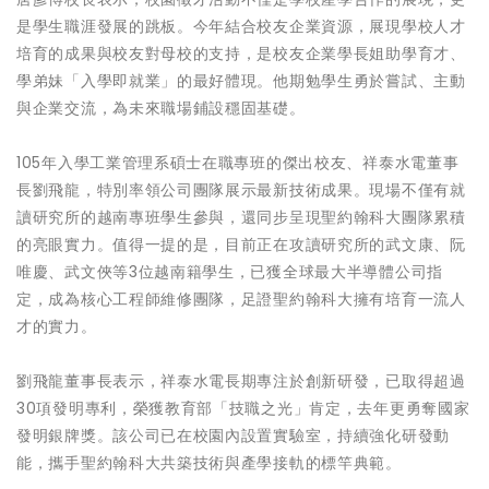
是學生職涯發展的跳板。今年結合校友企業資源，展現學校人才
培育的成果與校友對母校的支持，是校友企業學長姐助學育才、
學弟妹「入學即就業」的最好體現。他期勉學生勇於嘗試、主動
與企業交流，為未來職場鋪設穩固基礎。
105年入學工業管理系碩士在職專班的傑出校友、祥泰水電董事
長劉飛龍，特別率領公司團隊展示最新技術成果。現場不僅有就
讀研究所的越南專班學生參與，還同步呈現聖約翰科大團隊累積
的亮眼實力。值得一提的是，目前正在攻讀研究所的武文康、阮
唯慶、武文俠等3位越南籍學生，已獲全球最大半導體公司指
定，成為核心工程師維修團隊，足證聖約翰科大擁有培育一流人
才的實力。
劉飛龍董事長表示，祥泰水電長期專注於創新研發，已取得超過
30項發明專利，榮獲教育部「技職之光」肯定，去年更勇奪國家
發明銀牌獎。該公司已在校園內設置實驗室，持續強化研發動
能，攜手聖約翰科大共築技術與產學接軌的標竿典範。