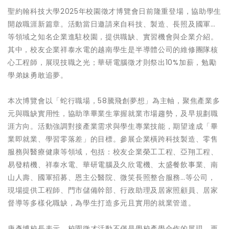
聖約翰科技大學2025年校園徵才博覽會日前隆重登場，協助學生
開啟職涯新篇章。活動當日邀請來自科技、製造、長照及國軍…
等領域之知名企業進駐校園，提供職缺、實習機會與企業介紹。
其中，校友企業祥泰水電的越南學生是半導體公司的維修團隊核
心工程師，展現技職之光；華研電腦徵才則祭出10%加薪，勉勵
學弟妹勇敢追夢。
本次博覽會以「蛇行職場，58騰飛創夢想」為主軸，聚焦產業多
元與職缺實用性，協助準畢業生掌握就業市場趨勢，及早規劃職
涯方向。活動強調對接產業需求與學生專業技能，期望達成「畢
業即就業、學習零落差」的目標。參展企業橫跨科技製造、零售
服務與醫療健康等領域，包括：校友企業榮工工程、亞翔工程、
易發精機、祥泰水電、華研電腦及久欣電機、太盛餐飲事業、南
山人壽、國軍招募、恩主公醫院、微笑長照整合服務…等公司，
現場提供工程師、門市儲備幹部、行政助理及居家照顧員、居家
督導等多樣化職缺，為學生打造多元且實用的就業管道。
唐彥博校長表示，校園徵才活動不僅是學校產學合作的展現，更