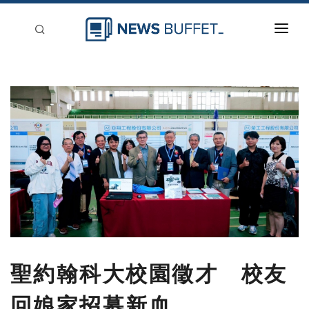
回到首頁
新聞稿分類
登入
刊登
聖約翰科大校園徵才 校友
回娘家招募新血