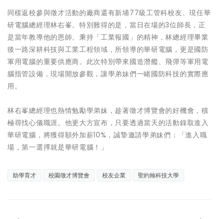
同樣返校參與徵才活動的廠商還有新埔77級工管科校友、現任華
研電腦總經理林右峯。特別難得的是，當日在場的3位師長，正
是當年教導他的恩師。秉持「工業報國」的精神，林總經理畢業
後一路深耕科技與工業工程領域，所領導的華研電腦，更是國防
軍用電腦的重要供應商。此次特別帶來國造潛艦、飛彈等軍用電
腦指管設備，現場開放參觀，讓學弟妹們一睹國防科技的實際應
用。
林右峯總經理也熱情勉勵學弟妹，趁著徵才博覽會的好機會，積
極尋找心儀職涯。他更大方宣布，只要透過當天的活動錄取進入
華研電腦，將獲得額外加薪10%，誠摯邀請學弟妹們：「進入職
場，第一選擇就是華研電腦！」
助學育才
校園徵才博覽會
校友企業
聖約翰科技大學