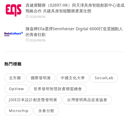
真健康醫療（02697.HK）與天津具身智能創新中心達成
戰略合作 共建具身智能醫療產業生態
2026/08/06
陳嘉樺Ella選擇Sennheiser Digital 6000打造震撼動人
的青春狂歡
2026/08/06
熱門標籤
北市圖
國際發明展
中國文化大學
SocialLab
OpView
世界發明智慧財產聯盟總會
JDIE日本設計創意暨發明展
台灣發明商品促進協會
Microchip
永春分館