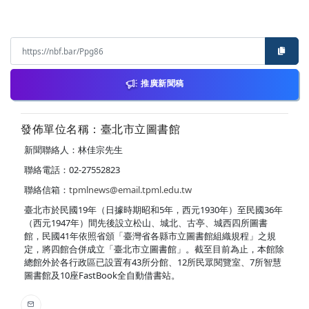
推廣新聞稿
發佈單位名稱：臺北市立圖書館
新聞聯絡人：林佳宗先生
聯絡電話：02-27552823
聯絡信箱：
tpmlnews@email.tpml.edu.tw
臺北市於民國19年（日據時期昭和5年，西元1930年）至民國36年
（西元1947年）間先後設立松山、城北、古亭、城西四所圖書
館，民國41年依照省頒「臺灣省各縣市立圖書館組織規程」之規
定，將四館合併成立「臺北市立圖書館」。截至目前為止，本館除
總館外於各行政區已設置有43所分館、12所民眾閱覽室、7所智慧
圖書館及10座FastBook全自動借書站。