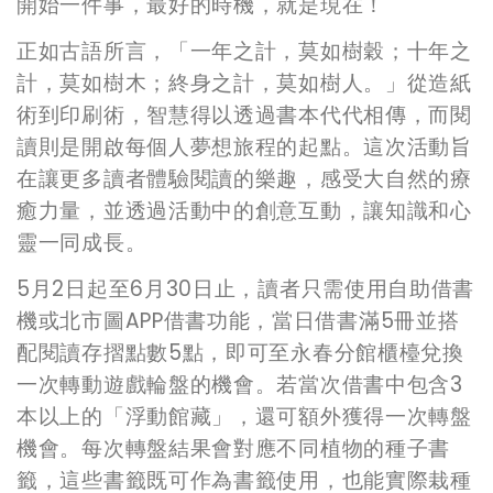
開始一件事，最好的時機，就是現在！
正如古語所言，「一年之計，莫如樹穀；十年之
計，莫如樹木；終身之計，莫如樹人。」從造紙
術到印刷術，智慧得以透過書本代代相傳，而閱
讀則是開啟每個人夢想旅程的起點。這次活動旨
在讓更多讀者體驗閱讀的樂趣，感受大自然的療
癒力量，並透過活動中的創意互動，讓知識和心
靈一同成長。
5
月2日起至6月30日止，讀者只需使用自助借書
機或北市圖APP借書功能，當日借書滿5冊並搭
配閱讀存摺點數5點，即可至永春分館櫃檯兌換
一次轉動遊戲輪盤的機會。若當次借書中包含3
本以上的「浮動館藏」，還可額外獲得一次轉盤
機會。每次轉盤結果會對應不同植物的種子書
籤，這些書籤既可作為書籤使用，也能實際栽種