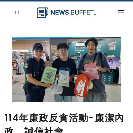
回到首頁
新聞稿分類
登入
刊登
114年廉政反貪活動-廉潔內
政、誠信社會