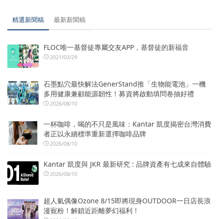
精選新聞稿
最新新聞稿
FLOC唯一基督徒專屬交友APP，基督徒的新福音
2021/03/29
石墨點穴最快解法GenerStand推「生物能電池」一機
多用健康兼顧能源韌性！募資將啟動填問卷抽好禮
2026/08/10
一杯咖啡，喝的不只是風味：Kantar 凱度揭密台灣消費
者正以永續標準重新選擇咖啡品牌
2026/08/10
Kantar 凱度與 JKR 最新研究 : 品牌資產有七成來自體驗
2026/08/10
超人氣偶像Ozone 8/15即將現身OUTDOOR一日店長浪
漫寵粉！解鎖近距離夢幻福利！