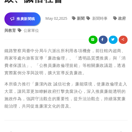
May 02,2025
新聞
新聞時事
政府
推廣新聞稿
與教育
公家單位
鐵路警察局臺中分局斗六派出所利用各項機會，前往轄內超商、
商家等處向旅客宣導「廉政倫理」、「透明晶質獎推廣」與「消
費者保護法」、「公務員廉政倫理規範」等相關廉政議題，透過
實際案例分享與說明，擴大宣導反貪廉政。
本所亟力推行「廉潔內政 誠信社會」廉能環境，使廉政倫理走入
大眾，讓民眾更加瞭解政府打擊貪腐決心，深入推廣廉能透明的
施政作為，強調守法觀念的重要性，提升法治觀念，持續落實廉
能治理，共同促進廉潔文化的普及。