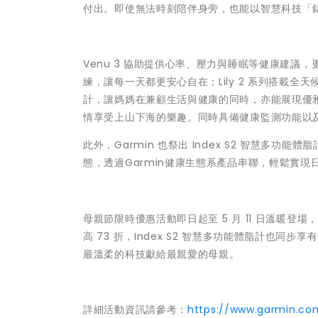
付出。即使無法時刻陪伴身旁，也能以智慧科技「
Venu 3 協助提供心率、壓力與睡眠等健康建
練，讓每一天都更安心自在；Lily 2 系列搭載全天
計，讓媽媽在兼顧生活與健康的同時，亦能展現優雅時
情享受上山下海的樂趣。同時具備健康監測功能以及
此外，Garmin 也祭出 Index S2 智慧
態，透過Garmin健康生態系產品串聯，輕鬆實
母親節限時優惠活動即日起至 5 月 11 日溫暖登場，凡於
高 73 折，Index S2 智慧多功能體脂計也同
最溫柔的科技獻給最親愛的母親。
詳細活動資訊請參考：
https://www.garmin.co