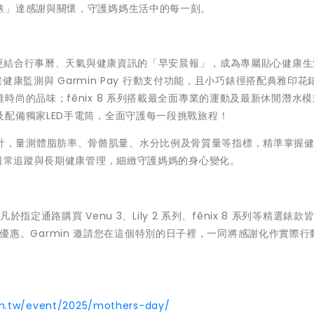
錶」達感謝與關懷，守護媽媽生活中的每一刻。
議，更結合行事曆、天氣與健康資訊的「早安晨報」，成為專屬貼心健康生
候健康監測與 Garmin Pay 行動支付功能，且小巧錶徑搭配典雅印花
尚的品味；fēnix 8 系列搭載最全面專業的運動及最新休閒潛水
配備獨家LED手電筒，全面守護每一段挑戰旅程！
多功能體脂計，量測體脂肪率、骨骼肌量、水分比例及骨質量等指標，精準掌握
現日常追蹤與長期健康管理，細緻守護媽媽的身心變化。
指定通路購買 Venu 3、Lily 2 系列、fēnix 8 系列等精選錶款
步享有優惠。Garmin 邀請您在這個特別的日子裡，一同將感謝化作實際
m.tw/event/2025/mothers-day/