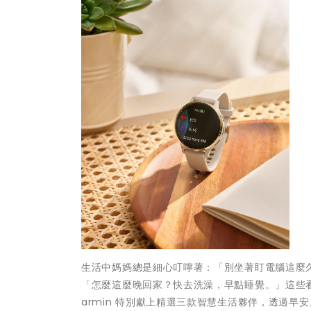
生活中媽媽總是細心叮嚀著：「別坐著盯電腦這麼
「怎麼這麼晚回家？快去洗澡，早點睡覺。」這些
armin 特別獻上精選三款智慧生活夥伴，透過