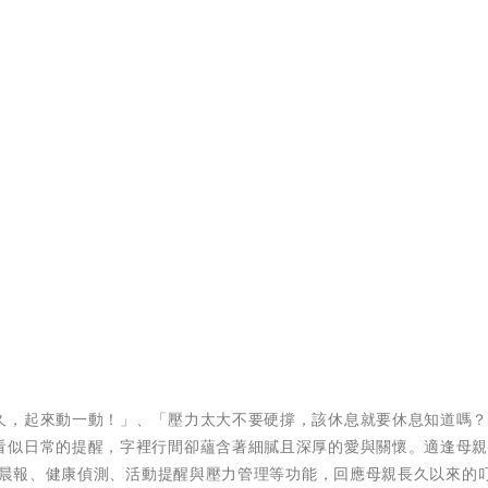
久，起來動一動！」、「壓力太大不要硬撐，該休息就要休息知道嗎
看似日常的提醒，字裡行間卻蘊含著細膩且深厚的愛與關懷。適逢母親
早安晨報、健康偵測、活動提醒與壓力管理等功能，回應母親長久以來的