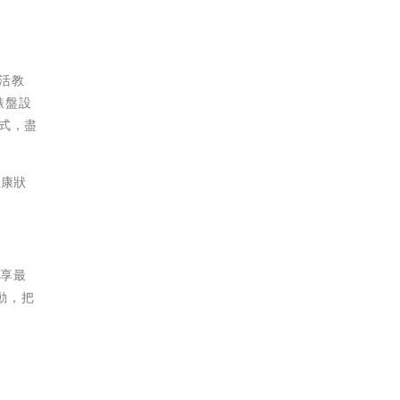
活教
錶盤設
模式，盡
健康狀
皆享最
行動，把