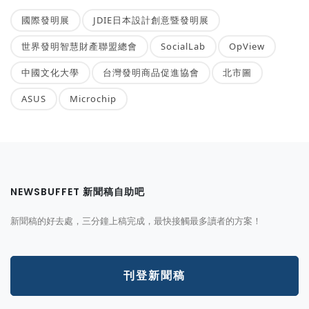
國際發明展
JDIE日本設計創意暨發明展
世界發明智慧財產聯盟總會
SocialLab
OpView
中國文化大學
台灣發明商品促進協會
北市圖
ASUS
Microchip
NEWSBUFFET 新聞稿自助吧
新聞稿的好去處，三分鐘上稿完成，最快接觸最多讀者的方案！
刊登新聞稿