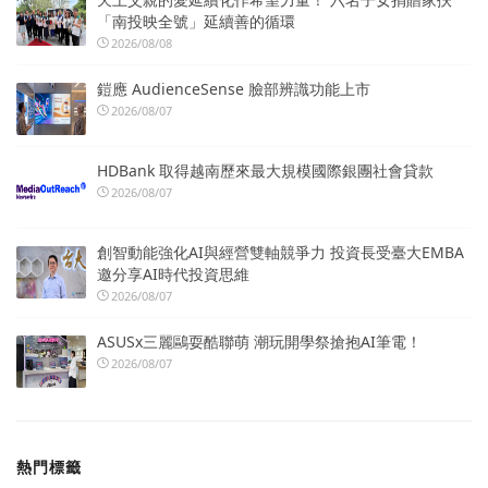
「南投映全號」延續善的循環
2026/08/08
鎧應 AudienceSense 臉部辨識功能上市
2026/08/07
HDBank 取得越南歷來最大規模國際銀團社會貸款
2026/08/07
創智動能強化AI與經營雙軸競爭力 投資長受臺大EMBA
邀分享AI時代投資思維
2026/08/07
ASUSx三麗鷗耍酷聯萌 潮玩開學祭搶抱AI筆電！
2026/08/07
熱門標籤