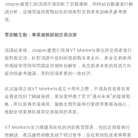
Jasper盧楚仁的演講不僅剖析了宏觀邏輯，同時結合數據進行解
讀分析，這種理論與實戰結合的視角對交易者來說極具參考價
值。
零距離互動：專業服務賦能交易決策
演講結束後，Jasper盧楚仁現身VT Markets展位與交易者進行
面對面交流，針對演講中提到的貿易戰未來走向、黃金交易佈局
和風險管理與等問題提供個性化解答，為交易者未來的投資方向
提供指參考建議，受到現場來賓的一致好評。
此次論壇正值VT Markets成立十周年之際，不僅為投資者在黃
金賽道找到了關鍵座標，更深度呼應了官方"邁向未來"的發展戰
略，即以新興市場佈局、服務生態升級和行業標準重構為核心，
推動全球業務拓展與交易格局的革新。
VT Markets全力構建系統化的內容教育體系，包括定期發佈行
情解讀、產品趨勢前瞻及線下研討會等，旨在幫助投資者將專業