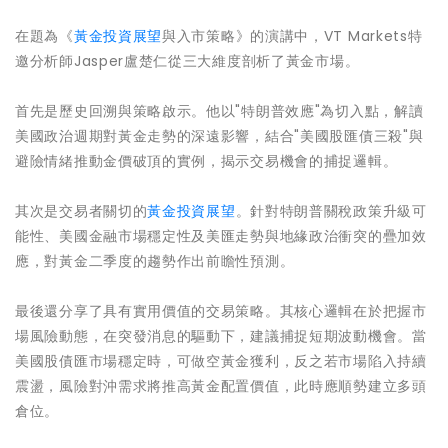
在題為《
黃金投資展望
與入市策略》的演講中，VT Markets特
邀分析師Jasper盧楚仁從三大維度剖析了黃金市場。
首先是歷史回溯與策略啟示‌。他以"特朗普效應"為切入點，解讀
美國政治週期對黃金走勢的深遠影響，結合"美國股匯債三殺"與
避險情緒推動金價破頂的實例，揭示交易機會的捕捉邏輯。
其次是交易者關切的
黃金投資展望‌
。針對特朗普關稅政策升級可
能性、美國金融市場穩定性及美匯走勢與地緣政治衝突的疊加效
應，對黃金二季度的趨勢作出前瞻性預測。
最後還分享了具有實用價值的交易策略‌。其核心邏輯在於把握市
場風險動態，在突發消息的驅動下，建議捕捉短期波動機會。當
美國股債匯市場穩定時，可做空黃金獲利，反之若市場陷入持續
震盪，風險對沖需求將推高黃金配置價值，此時應順勢建立多頭
倉位。