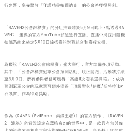
行角逐，率先擊敗「守護精靈帕爾納克」的公會將獲得勝利。
「RAVEN2公會錦標賽」的分組抽籤將於5月9日晚上7點透過RA
VEN2：渡鴉的官方YouTube頻道進行直播。直播中將採用隨機
抽籤系統來確定5月10日錦標賽的對戰組合和賽程安排。
為慶祝「RAVEN2公會錦標賽」盛大舉行，官方準備多項活動。
其中，「公會錦標賽冠軍公會預測活動」現正開跑，活動將持續
至5月9日。所有參與者皆可獲得「高級11次召喚選擇箱」；成功
預測冠軍公會的玩家還可額外獲得「頂級聖衣/使魔/斯特拉11次
召喚書」作為特別獎勵。
作為《RAVEN (EvilBane : 鋼鐵王者)》的官方續作，《RAVEN
2：渡鴉》的背景設定在黑暗奇幻的世界中，是一款具有無與倫
比的視覺效果和龐大宇宙觀的MMORPG鉅作。身為特工隊的成