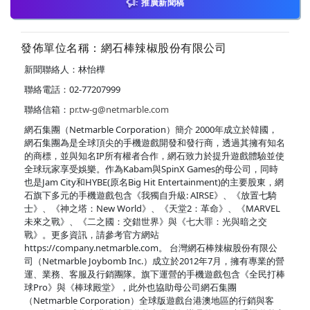
推廣新聞稿
發佈單位名稱：網石棒辣椒股份有限公司
新聞聯絡人：林怡樺
聯絡電話：02-77207999
聯絡信箱：
pr.tw-g@netmarble.com
網石集團（Netmarble Corporation）簡介 2000年成立於韓國，
網石集團為是全球頂尖的手機遊戲開發和發行商，透過其擁有知名
的商標，並與知名IP所有權者合作，網石致力於提升遊戲體驗並使
全球玩家享受娛樂。作為Kabam與SpinX Games的母公司，同時
也是Jam City和HYBE(原名Big Hit Entertainment)的主要股東，網
石旗下多元的手機遊戲包含《我獨自升級: AIRSE》、《放置七騎
士》、《神之塔：New World》、《天堂2：革命》、《MARVEL
未來之戰》、《二之國：交錯世界》與《七大罪：光與暗之交
戰》。更多資訊，請參考官方網站
https://company.netmarble.com。 台灣網石棒辣椒股份有限公
司（Netmarble Joybomb Inc.）成立於2012年7月，擁有專業的營
運、業務、客服及行銷團隊。旗下運營的手機遊戲包含《全民打棒
球Pro》與《棒球殿堂》，此外也協助母公司網石集團
（Netmarble Corporation）全球版遊戲台港澳地區的行銷與客