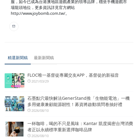
服，如今已成為台港澳地區遊戲產業的領導品牌，穩坐手機遊戲市
場龍頭地位，更多資訊詳見官方網站
http://www.joybomb.com.tw/。
精選新聞稿
最新新聞稿
FLOC唯一基督徒專屬交友APP，基督徒的新福音
2021/03/29
石墨點穴最快解法GenerStand推「生物能電池」一機
多用健康兼顧能源韌性！募資將啟動填問卷抽好禮
2026/08/10
一杯咖啡，喝的不只是風味：Kantar 凱度揭密台灣消費
者正以永續標準重新選擇咖啡品牌
2026/08/10