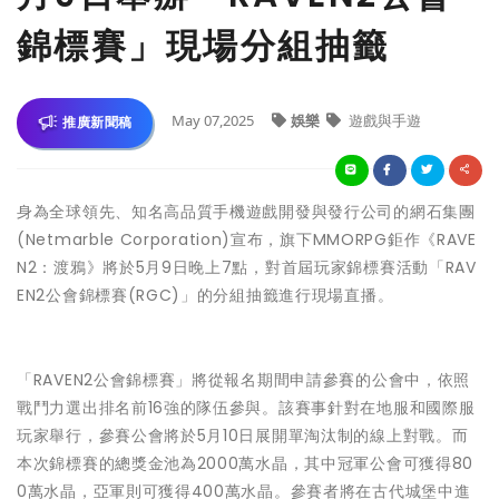
錦標賽」現場分組抽籤
May 07,2025
娛樂
遊戲與手遊
推廣新聞稿
身為全球領先、知名高品質手機遊戲開發與發行公司的網石集團
(Netmarble Corporation)宣布，旗下MMORPG鉅作《RAVE
N2：渡鴉》將於5月9日晚上7點，對首屆玩家錦標賽活動「RAV
EN2公會錦標賽(RGC)」的分組抽籤進行現場直播。
「RAVEN2公會錦標賽」將從報名期間申請參賽的公會中，依照
戰鬥力選出排名前16強的隊伍參與。該賽事針對在地服和國際服
玩家舉行，參賽公會將於5月10日展開單淘汰制的線上對戰。而
本次錦標賽的總獎金池為2000萬水晶，其中冠軍公會可獲得80
0萬水晶，亞軍則可獲得400萬水晶。參賽者將在古代城堡中進