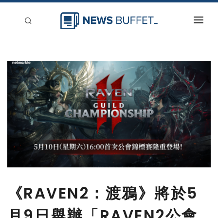
回到首頁
新聞稿分類
登入
刊登
《RAVEN2：渡鴉》將於5
月9日舉辦「RAVEN2公會