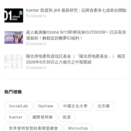
Kantar 凱度與 JKR 最新研究 : 品牌資產有七成來自體驗
2026/08/10
超人氣偶像Ozone 8/15即將現身OUTDOOR一日店長浪
漫寵粉！解鎖近距離夢幻福利！
2026/08/10
陽光房地產投資信託基金（「陽光房地產基金」） 截至
2026年6月30日止六個月之中期業績
2026/08/10
熱門標籤
SocialLab
OpView
中國文化大學
北市圖
Kantar
國際發明展
凱度
世界發明智慧財產聯盟總會
Microchip