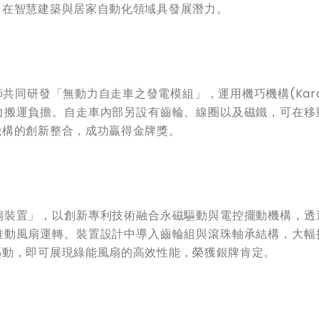
，在智慧建築與居家自動化領域具發展潛力。
同研發「無動力自走車之發電模組」，運用機巧機構(Karak
力搬運負擔。自走車內部另設有齒輪、線圈以及磁鐵，可在移
機構的創新整合，成功贏得金牌獎。
扇裝置」，以創新專利技術融合永磁驅動與電控擺動機構，透
推動風扇運轉。裝置設計中導入齒輪組與滾珠軸承結構，大幅
驅動，即可展現綠能風扇的高效性能，榮獲銀牌肯定。