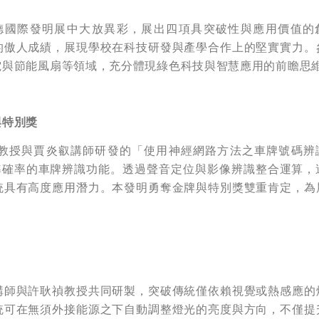
米德國際發明展中大放異彩，展出四項具突破性與應用價值的
的傲人成績，展現學校在科技研發與產學合作上的堅實實力。
電與節能風扇等領域，充分體現綠色科技與智慧應用的前瞻思
與特別獎
教授與賈炎叡講師研發的「使用神經網路方法之車牌號碼辨
高準確率的車牌辨識功能。透過聲音定位與影像辨識整合運算，
統具有高度應用潛力。本發明勇奪金牌與特別獎雙重肯定，為
講師與許耿禎教授共同研製，突破傳統僅依賴視覺或熱感應的
統可在無須外接能源之下自動調整燈光的亮度與方向，不僅提