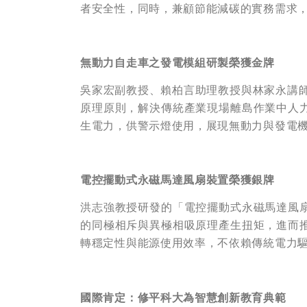
者安全性，同時，兼顧節能減碳的實務需求
無動力自走車之發電模組研製榮獲金牌
吳家宏副教授、賴柏言助理教授與林家永講師共
原理原則，解決傳統產業現場離島作業中人
生電力，供警示燈使用，展現無動力與發電
電控擺動式永磁馬達風扇裝置榮獲銀牌
洪志強教授研發的「電控擺動式永磁馬達風
的同極相斥與異極相吸原理產生扭矩，進而
轉穩定性與能源使用效率，不依賴傳統電力
國際肯定：修平科大為智慧創新教育典範