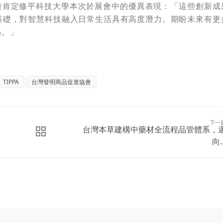
養隆肯定修平科技大學本次於展會中的優異表現：「這些創新成
基礎，對智慧科技融入日常生活具有高度潛力。期盼未來有更
熱。」
TIPPA
台灣發明商品促進協會
下一
台灣本草建構中藥材全流程品管體系，
向..