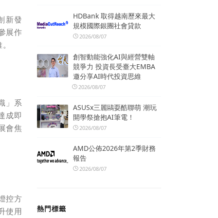
HDBank 取得越南歷來最大
創新發
規模國際銀團社會貸款
參展作
2026/08/07
維。
創智動能強化AI與經營雙軸
競爭力 投資長受臺大EMBA
邀分享AI時代投資思維
2026/08/07
識」系
ASUSx三麗鷗耍酷聯萌 潮玩
達成即
開學祭搶抱AI筆電！
展會焦
2026/08/07
AMD公佈2026年第2季財務
報告
2026/08/07
燈控方
熱門標籤
升使用