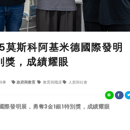
25莫斯科阿基米德國際發明
特別獎，成績耀眼
時事
政府與教育
教育與職涯
人群與社會
國際發明展，勇奪
3
金
1
銀
1
特別獎，成績耀眼